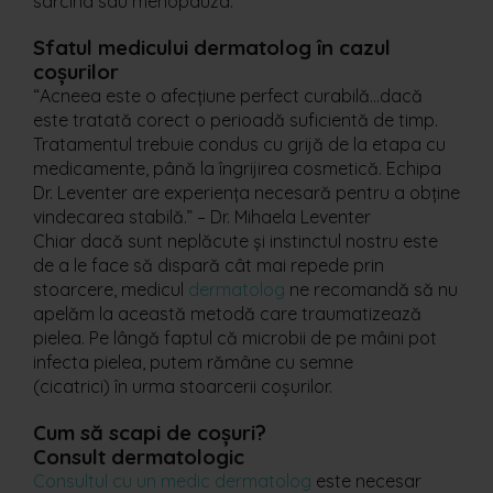
sarcina sau menopauza.
Sfatul medicului dermatolog în cazul
coșurilor
“Acneea este o afecțiune perfect curabilă…dacă
este tratată corect o perioadă suficientă de timp.
Tratamentul trebuie condus cu grijă de la etapa cu
medicamente, până la îngrijirea cosmetică. Echipa
Dr. Leventer are experiența necesară pentru a obține
vindecarea stabilă.” – Dr. Mihaela Leventer
Chiar dacă sunt neplăcute și instinctul nostru este
de a le face să dispară cât mai repede prin
stoarcere, medicul
dermatolog
ne recomandă să nu
apelăm la această metodă care traumatizează
pielea. Pe lângă faptul că microbii de pe mâini pot
infecta pielea, putem rămâne cu semne
(cicatrici) în urma stoarcerii coșurilor.
Cum să scapi de coșuri?
Consult dermatologic
Consultul cu un medic dermatolog
este necesar