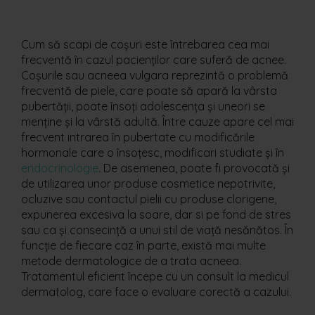
Cum să scapi de coșuri este întrebarea cea mai
frecventă în cazul pacienților care suferă de acnee.
Coșurile sau acneea vulgara reprezintă o problemă
frecventă de piele, care poate să apară la vârsta
pubertății, poate însoți adolescența și uneori se
menține și la vârstă adultă. Între cauze apare cel mai
frecvent intrarea în pubertate cu modificările
hormonale care o însoțesc, modificari studiate și în
endocrinologie
. De asemenea, poate fi provocată și
de utilizarea unor produse cosmetice nepotrivite,
ocluzive sau contactul pielii cu produse clorigene,
expunerea excesiva la soare, dar si pe fond de stres
sau ca și consecință a unui stil de viață nesănătos. În
funcție de fiecare caz în parte, există mai multe
metode dermatologice de a trata acneea.
Tratamentul eficient începe cu un consult la medicul
dermatolog, care face o evaluare corectă a cazului.