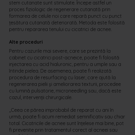
stem cutanate sunt stimulate. Începe astfel un
proces fiziologic de regenerare cutanată prin
formarea de celule noi care repară punct cu punct
țesătura cutanată deteriorată. Metoda este folosită
pentru repararea tenului cu cicatrici de acnee.
Alte proceduri
Pentru cazurile mai severe, care se prezintă la
cabinet cu cicatrici post-acneice, poate fi folosită
injectarea cu acid hialuronic, pentru a umple sau a
întinde pielea. De asemenea, poate fi realizată
procedura de resurfacing cu laser, care ajută la
regenerarea pielii și ameliorarea texturii, procedee
cu lumină pulsatorie, microneedling sau, dacă este
cazul, intervenții chirurgicale.
„Ceea ce părea improbabil de reparat cu ani în
urmă, poate fi acum remediat semnificativ sau chiar
total. Cicatricile de acnee sunt înțelese mai bine, pot
fi prevenite prin tratamentul corect al acneei sau