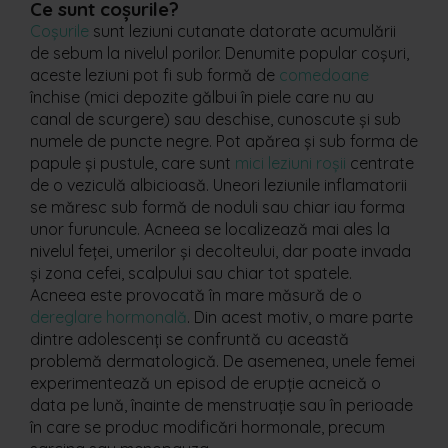
Ce sunt coșurile?
Coșurile
sunt leziuni cutanate datorate acumulării
de sebum la nivelul porilor. Denumite popular coșuri,
aceste leziuni pot fi sub formă de
comedoane
închise (mici depozite gălbui în piele care nu au
canal de scurgere) sau deschise, cunoscute și sub
numele de puncte negre. Pot apărea și sub forma de
papule și pustule, care sunt
mici leziuni roșii
centrate
de o veziculă albicioasă. Uneori leziunile inflamatorii
se măresc sub formă de noduli sau chiar iau forma
unor furuncule. Acneea se localizează mai ales la
nivelul feței, umerilor și decolteului, dar poate invada
și zona cefei, scalpului sau chiar tot spatele.
Acneea este provocată în mare măsură de o
dereglare hormonală
. Din acest motiv, o mare parte
dintre adolescenți se confruntă cu această
problemă dermatologică. De asemenea, unele femei
experimentează un episod de erupție acneică o
data pe lună, înainte de menstruație sau în perioade
în care se produc modificări hormonale, precum