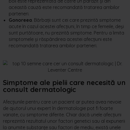
boli este reprezentată de către un parazit și din
această cauză este recomandată tratarea ambilor
parteneri.
Gonoreea
. Bărbații sunt cei care prezintă simptome
acute în cazul acestei afecțiuni, în timp ce femeile, deși
sunt purtătoare, nu prezintă simptome. Pentru a limita
simptomele și răspândirea acestei afecțiuni este
recomandată tratarea ambilor parteneri.
Simptome ale pielii care necesită un
consult dermatologic
Afecțiunile
pentru
care un
pacient
ar
putea
avea
nevoie
de
ajutorul
unui
expert
în
dermatologie
pot fi
foarte
variate, cu
simptome
diferite
.
Chiar
dacă
unele
afecțiuni
reprezintă
rezultatul
unor
factori
genetici
sau
al
expunerii
la
anumite
substanțe
sau
factori
de
mediu
,
există
unele