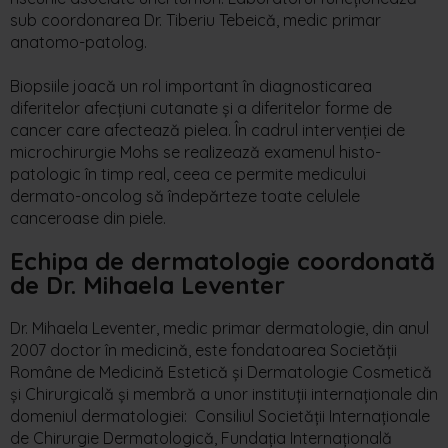
sub coordonarea Dr. Tiberiu Tebeică, medic primar
anatomo-patolog.
Biopsiile joacă un rol important în diagnosticarea
diferitelor afecțiuni cutanate și a diferitelor forme de
cancer care afectează pielea. În cadrul intervenției de
microchirurgie Mohs se realizează examenul histo-
patologic în timp real, ceea ce permite medicului
dermato-oncolog să îndepărteze toate celulele
canceroase din piele.
Echipa de dermatologie coordonată
de
Dr. Mihaela Leventer
Dr. Mihaela Leventer, medic primar dermatologie, din anul
2007 doctor în medicină, este fondatoarea Societății
Române de Medicină Estetică și Dermatologie Cosmetică
și Chirurgicală și membră a unor instituții internaționale din
domeniul dermatologiei: Consiliul Societății Internaționale
de Chirurgie Dermatologică, Fundația Internațională