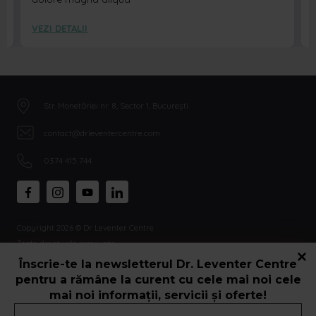
VEZI DETALII
Str. Monetăriei nr. 8, Sector 1, București
contact@drleventercentre.com
0374 415 744
Copyright 2026 © Dr Leventer Centre
Toate drepturile rezervate.
Înscrie-te la newsletterul Dr. Leventer Centre
pentru a rămâne la curent cu cele mai noi cele
mai noi informații, servicii și oferte!
Adresă