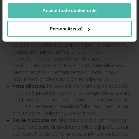
și unele medicamente, iar pentru tratarea acesteia
este nevoie de o abordare personalizată pentru
Accept toate cookie-urile
fiecare pacient în parte.
Transpirația excesivă
. Pentru a trata această
Personalizează
afecțiune se recurge la aspirarea glandelor
sudoripare localizate în zona axilelor. Rezultatele
acestei proceduri sunt permanente, iar pacienții nu
trebuie să mai revină într-un cabinet de
dermatologie pentru problemele cauzate de
transpirația compensatorie în alte zone ale corpului.
Se pot realiza și injectări de toxină botulinică la
nivelul zonelor afectate (palme, tălpi, axile).
Vase dilatate
. Persoanele care suferă de această
problemă prezintă vase mici de sânge dilatate care
pot fi văzute la nivelul pielii. Pentru a trata această
problemă este recomandată folosirea laserului sau
a injecțiilor
cu
substanță
de
scleroz
ă
.
Bolile mucoaselor
.
Mucoas
a
orală
și
genitală
pot
prezenta
o
serie
de
probleme
(
ulcerații
,
pete
,
uscare
,
etc
)
care
trebuie
să
fie
analizate
într
-un consult de