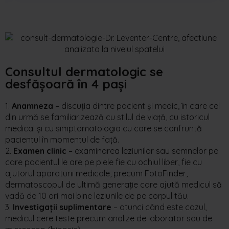
Consultul dermatologic se
desfășoară în
4 pași
1.
Anamneza
– discuția dintre pacient și medic, în care cel
din urmă se familiarizează cu stilul de viață, cu istoricul
medical și cu simptomatologia cu care se confruntă
pacientul în momentul de față.
2.
Examen clinic
– examinarea leziunilor sau semnelor pe
care pacientul le are pe piele fie cu ochiul liber, fie cu
ajutorul aparaturii medicale, precum FotoFinder,
dermatoscopul de ultimă generație care ajută medicul să
vadă de 10 ori mai bine leziunile de pe corpul tău.
3.
Investigații suplimentare
– atunci când este cazul,
medicul cere teste precum analize de laborator sau de