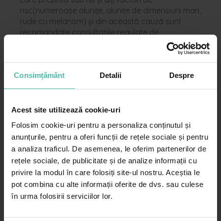
risc(numeroase alunițe, alunițe de dimensiuni mari,
rude cu melanom) și din această cauză sunt
recomandate consultațiile regulate de
dermatologie, astfel încât eventualele tumori să fie
identificate timpuriu.
Carcinoame cutanate
. Cele mai frecvente forme
sunt reprezentate de către epiteliomul bazocelular,
Consimțământ
Detalii
Despre
care este distructiv local și formează metastaze
doar în cazuri izolate și epiteliomul spinocelular, care
poate avea o evoluție mai agresivă.
Acest site utilizează cookie-uri
Tulburări pigmentare
. Pentru tratamentul acestor
Folosim cookie-uri pentru a personaliza conținutul și
probleme un specialist poate recomanda laserele
anunțurile, pentru a oferi funcții de rețele sociale și pentru
sau peelingul chimic. Rolul acestor proceduri e de a
a analiza traficul. De asemenea, le oferim partenerilor de
decolora petele care apar pe piele.
rețele sociale, de publicitate și de analize informații cu
Lipoame și chisturi sebacee
. Pentru tratarea
acestor probleme de dermatologie se apelează la
privire la modul în care folosiți site-ul nostru. Aceștia le
intervenții chirurgicale specializate, care lasă urme
pot combina cu alte informații oferite de dvs. sau culese
minime.
în urma folosirii serviciilor lor.
Pilozitatea excesivă
. La baza acestei probleme se
află hormonii, anumite afecțiuni, unii factori genetici