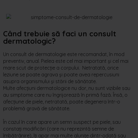
Când trebuie să faci un
consult
dermatologic?
Un consult
de
dermatologi
e
este recomandat, în mod
preventiv, anual. Pielea este cel mai important și cel mai
mare scut de protecție a
corpului.
Netratată
, o
rice
leziune se poate
agrava
și
poate
av
ea
repercusiuni
asupra organismului și stării de sănătate.
Multe
afecțiuni
dermatologice
nu
dor
, nu sunt
vizibile
sau
au
simptome
care nu
îngrijorează
în
primă
fază
.
Însă
, o
afecțiune
de
piele
,
netratată
,
poate
degenera
într
-o
problemă
gravă
de
sănătate
.
În cazul în care apare un semn suspect pe piele, sau
constați modificări (care nu reprezintă semne de
îmbătrânire), îți apar mai multe alunițe dintr-odată sau