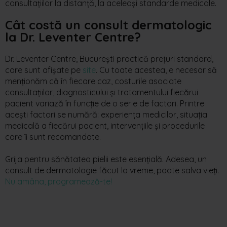
consultațiilor la distanță
,
la aceleași standarde medicale.
Cât costă un consult dermatologic
la
Dr. Leventer Centre?
Dr. Leventer Centre
,
București
practică prețuri standard
,
care sunt afișate pe
site
. Cu toate acestea,
e
necesar
să
menționăm
că
în
fiecare
caz
,
costurile asociate
consultațiil
or
, diagnostic
ului
și trata
mentului
fiecărui
pacient variază în funcție de o serie de factori. Printre
acești factori se numără: experiența
medicilor
, situația
medicală a fiecărui pacient, intervențiile și procedurile
care
îi sunt
recomandate
.
Grija
pentru
s
ănătatea
pielii
este
esențială
.
Adesea
,
un
consult
de
dermatologie
făcut
la
vreme
,
poate
salva
vieți
.
Nu
amâna
,
programează-te
!