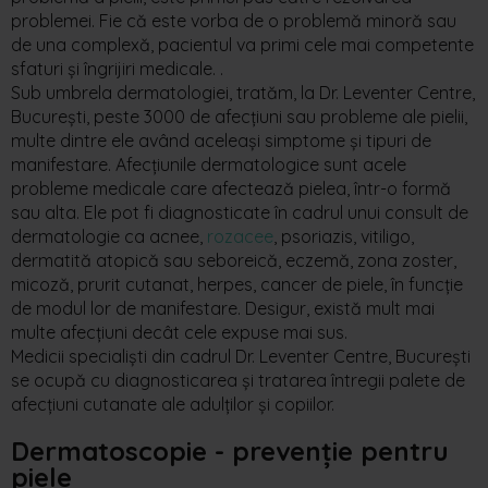
problemei
. F
ie
că
este
vorba
de o
problemă
minoră
sau
de
una
complexă
,
pacientul
va
prim
i
cele
mai
competente
sfaturi
și
îngrijiri
medicale
.
.
Sub umbrela dermatologiei, tratăm
, la Dr. Leventer Cen
t
re,
Bucure
ș
ti
,
peste 3000 de afecțiuni sau probleme ale pielii,
multe dintre ele având aceleași simptome și tipuri de
manifestare. Afecțiunile dermatologice sunt acele
probleme medicale care afectează pielea, într-o formă
sau alta.
Ele
p
ot fi diagnosticate
în
cadrul
unui
consult de
dermatolo
gie
ca acnee,
rozacee
, psoriazis, vitiligo,
dermatită atopică sau seboreică, eczemă, zona zoster,
micoză, prurit cutanat, herpes, cancer de piele, în funcție
de modul lor de manifestare.
Desigur
,
e
xistă mult mai
multe afecțiuni decât cele expuse mai sus.
Medicii specialiști din cadrul Dr. Leventer Centre
,
București
se ocupă cu diagnosticarea și tratarea întregii palete de
afecțiuni cutanate ale adulților și copiilor.
Dermatoscopie
- prevenție pentru
piele