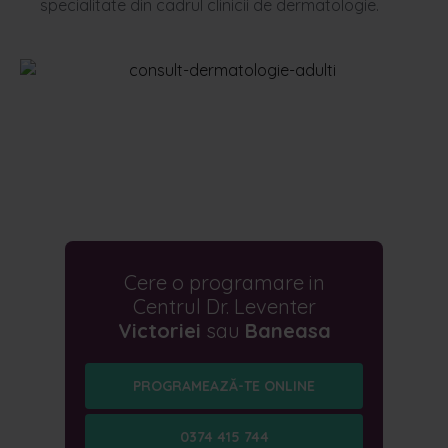
specialitate
din
cadrul
clinicii
de
dermatologi
e
.
Cere o programare in
Centrul Dr. Leventer
Victoriei
sau
Baneasa
PROGRAMEAZĂ-TE ONLINE
0374 415 744