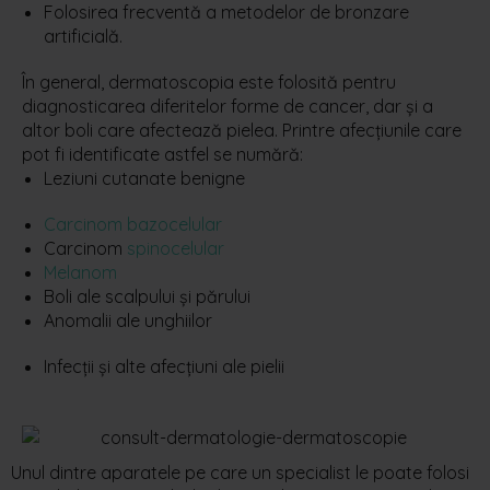
Folosirea frecventă a metodelor de bronzare
artificială.
În general, dermatoscopia este folosită pentru
diagnosticarea diferitelor forme de cancer, dar și a
altor boli care afectează pielea. Printre afecțiunile care
pot fi identificate astfel se numără:
Leziuni cutanate benigne
Carcinom bazocelular
Carcinom
spinocelular
Melanom
Boli ale scalpului
ș
i p
ă
rului
Anomalii ale unghiilor
Infecții și alte afec
ț
iuni ale pielii
Unul dintre aparatele pe care un specialist
le poate folosi