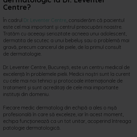
Centre?
În cadrul
Dr. Leventer Centre
, considerăm că pacientul
este cel mai important și centrul preocupării noastre.
Tratăm cu aceeași seriozitate acneea unui adolescent,
dermatita de scutec a unui bebeluș sau o problemă mai
gravă, precum cancerul de piele, de la primul consult
de
dermatologi
e
.
Dr. Leventer Centre
,
București
,
est
e
un
centr
u
medical de
excelenț
ă
î
n
problemel
e
pieli
i
.
Medici
i
noștr
i
sunt la
curen
t
cu
cel
e
ma
i
no
i
tehnic
i
ș
i
protocoal
e
internațional
e
de
tratamen
t
ș
i
sunt
acreditaț
i
de
cel
e
ma
i
important
e
instituți
i
din
domeni
u
.
Fiecare medic dermatolog din echipă a ales o nișă
profesională în care să exceleze, iar în acest moment,
echipa funcționează ca un tot unitar, acoperind întreaga
patologie dermatologică.