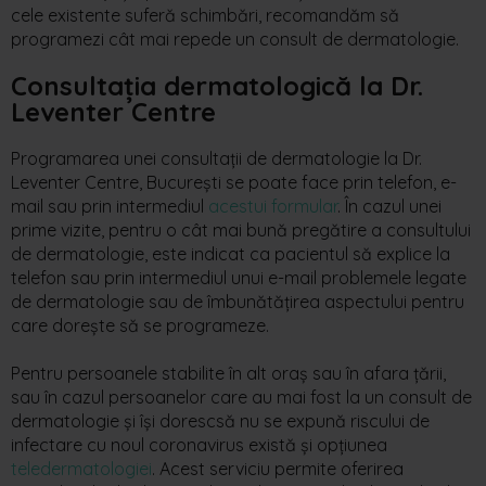
cele existente suferă schimbări, recomandăm să
programezi cât mai repede un consult
de d
ermatologie.
Consultația dermatologică la
Dr.
Leventer Centre
Programarea unei consultații de dermatologie la Dr.
Leventer Centre
,
București
se poate face prin telefon, e-
mail sau prin intermediul
acestui formular
. În cazul unei
prime
vizite
,
pentru o
cât
mai
bună
pregătire
a
consultului
de
dermatologie
,
este indicat ca pacientul să explice la
telefon sau prin intermediul unui e-mail problemele legate
de dermatologie sau de îmbunătățirea aspectului pentru
care dorește să se programeze.
Pentru persoanele stabilite în
alt
or
aș
sau
în
afara țării
,
sau
în
cazul
persoanelor care au mai fost la un consult de
dermatologie și
își
doresc
să nu se expună riscului de
infectare cu noul coronavirus există și opțiunea
teledermatologiei
. Acest serviciu permite oferirea