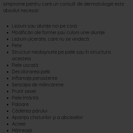
simptome
pentru
care
un consult
de
dermatologie
este
absolut
necesar
:
Leziuni sau alunițe noi pe corp
Modificări ale formei sau culorii unei alunițe
Leziuni ulcerate, care nu se vindecă
Pete
Structuri neobișnuite pe piele sau în structura
acesteia
Piele uscată
Decolorarea pielii
Inflamații persistente
Senzația de mâncărime
Prurit sever
Piele întărită
Paloare
Căderea părului
Apariția chisturilor și a abceselor
Acnee
Mătreață