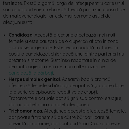
fertilitate. Există o gamă largă de infecții pentru care unul
sau ambii parteneri trebuie să treacă printr-un consult de
dermatovenerologie, iar cele mai comune astfel de
afecțiuni sunt:
Candidoza
. Această afecțiune afectează mai mult
femeile și este cauzată de o ciupercă aflată în zona
mucoaselor genitale. Este recomandată tratarea în
cuplu a candidozei, chiar dacă unul dintre parteneri nu
prezintă simptome. Sunt însă raportate în clinici de
dermatologie din ce în ce mai multe cazuri de
candidoză la bărbați
.
Herpes simplex genital
. Această boală cronică
afectează femeile și bărbații deopotrivă și poate duce
la o serie de episoade repetitive de erupții.
Tratamentele actuale pot să țină sub control erupțiile,
dar nu pot elimina complet afecțiunea.
Trichomoniaza
. Afecțiunea aceasta afectează femeile,
dar poate fi transmisă de către bărbații care nu
prezintă simptome, dar sunt purtători. Cauza acestei