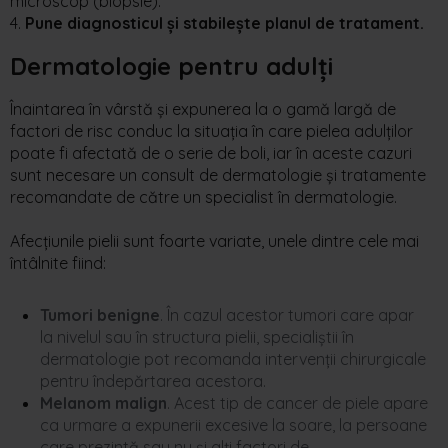
microscop (biopsie).
4.
Pune diagnosticul și stabilește planul de tratament.
Dermatologie pentru
adulți
Înaintarea în vârstă și expunerea la o gamă largă de
factori de risc conduc la situația în care pielea adulților
poate fi afectată de o serie de boli, iar în aceste cazuri
sunt necesare un consult de dermatologie și tratamente
recomandate de către un specialist în dermatologie.
Afecțiunile
pielii
sunt
foarte
variate
,
unele
dintre
cele
mai
întâlni
te
fiind:
Tumori benigne
. În cazul acestor tumori care apar
la nivelul sau în structura pielii, specialiștii în
dermatologie pot recomanda intervenții chirurgicale
pentru îndepărtarea acestora.
Melanom malign
. Acest tip de cancer de piele apare
ca urmare a expunerii excesive la soare, la persoane
care prezintă sau nu și alți factori de