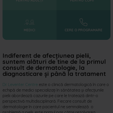
PENTRU ADULȚI
PENTRU COPII
MEDICI
CERE O PROGRAMARE
Indiferent de afecțiunea pielii,
suntem alături de tine de la primul
consult de dermatologie, la
diagnosticare
și până la
tratament
Dr. Leventer Centre
este o clinică dermatologică în care o
echipă de medici specializați în
sănătatea
și
afecțiunile
pielii abordează cazurile pe care le tratează dintr-o
perspectivă multidisciplinară.
Fiecare
consult
de
dermatologie
în
care
pacientul
n
e
semnalează
o
problemă
a
pielii
,
este
primul pas către rezolvarea