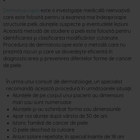
Dermatoscopia
este o investigație medicală neinvazivă
care este folosită pentru a examina
mai
îndeaproape
structurile
pielii, alunițele suspecte și eventualele leziuni.
Această metodă de studiere a pielii este folosită pentru
identificarea și clasificarea modificărilor cutanate.
Procedura de dermatoscopie este o metodă care nu
prezintă riscuri și care se dovedește eficientă în
diagnosticarea și prevenirea diferitelor forme de cancer
de piele.
În
urma
unui
consult de
dermatologie
,
u
n specialist
recomandă această procedură în următoarele situații:
Alunițele de pe corpul unui pacient au dimensiuni
mari sau sunt numeroase
Alunițele și-au schimbat forma sau dimensiunile
Apar noi alunițe după vârsta de 30 de ani
Istoric familial de cancer de piele
O piele deschisă la culoare
Arsuri solare repetate,
î
n special
î
nainte de 18 ani