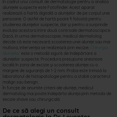
în cadrul unui consult
de
dermatologie
pentru a analiza
alunițele suspecte este Fotofinder. Acest aparat
realizează o hartă digitală a alunițelor de pe corpul unei
persoane. O astfel de hartă poate fi folosită pentru
studierea alunițelor suspecte, dar și pentru a surprinde
evoluția acestora între două controale dermatoscopice.
Dacă
,
în urma dermatoscopiei, medicul dermatolog
decide că este necesară scoaterea unei alunițe sau mai
multora, intervenția se realizează prin excizie.
Chirurgia
alunițelor
este o metodă sigură de îndepărtare a
alunițelor suspecte. Procedura presupune anestezie
locală în zona de excizie și scoaterea aluniței cu o
margine de siguranță de 1-2 mm. Proba este trimisă la
laboratorul de histopatologie pentru a stabili caracterul
malign sau benign.
În funcție de anumite criterii ale aluniței, medicul
dermatolog mai poate îndepărta alunița prin metoda de
excizie
shave sau
chirurgicală
.
De ce să alegi un consult
dermatologic la
Dr. Leventer