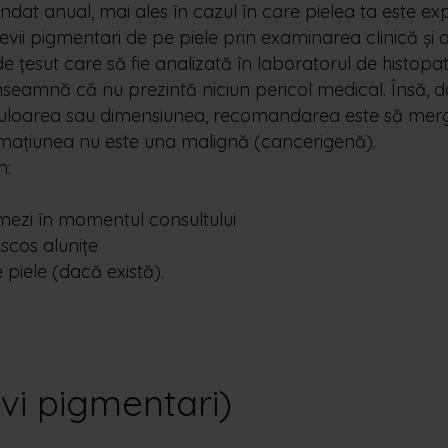
dat anual, mai ales în cazul în care pielea ta este ex
vii pigmentari de pe piele prin examinarea clinică și
e țesut care să fie analizată în laboratorul de histopat
înseamnă că nu prezintă niciun pericol medical. Însă, 
, culoarea sau dimensiunea, recomandarea este să merg
ormațiunea nu este una malignă (cancerigenă).
m:
mezi în momentul consultului
scos alunițe
e piele (dacă există).
evi pigmentari)