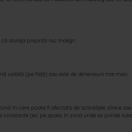
ă alunița prezintă risc malign.
nă vizibilă (pe față) sau este de dimensiuni mai mari.
zonă în care poate fi afectată de activitățile zilnice s
e constante (ex: pe spate, în zona unde se prinde sut