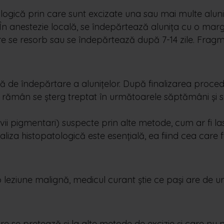
logică prin care sunt excizate una sau mai multe aluni
sc. În anestezie locală, se îndepărtează alunița cu o ma
re se resorb sau se îndepărtează după 7-14 zile. Fragmen
ă de îndepărtare a alunițelor. După finalizarea procedu
re rămân se șterg treptat în următoarele săptămâni și 
i pigmentari) suspecte prin alte metode, cum ar fi las
liza histopatologică este esențială, ea fiind cea care 
o leziune malignă, medicul curant știe ce pași are de 
e se pretează și la alte metode de excizie și care nu ne