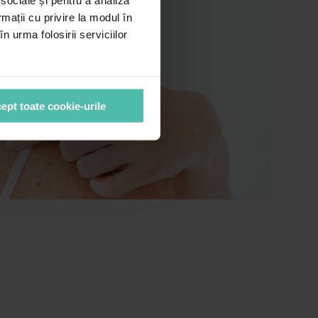
 sociale și pentru a analiza
rmații cu privire la modul în
n urma folosirii serviciilor
ept toate cookie-urile