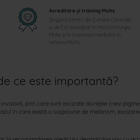
Acreditare și training Mohs
Singurul centru din Europa Centrală
și de Est acreditat în microchirurgia
Mohs și în trainingul medicilor în
tehnica Mohs.
 de ce este importantă?
 invazivă, prin care sunt excizate alunițele (nevi pig
cazul în care există o suspiciune de melanom, excizarea
doar la recomandarea medicului dermatolog sau cu acor