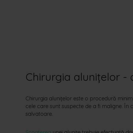
Chirurgia alunițelor -
Chirurgia alunițelor este o procedură minim
cele care sunt suspecte de a fi maligne. În 
salvatoare.
Scoaterea
unei alunițe trebuie efectuată 