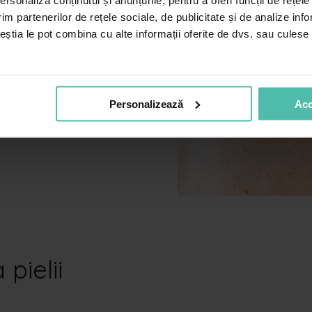
rsonaliza conținutul și anunțurile, pentru a oferi funcții de rețele
e celule ale pielii
im partenerilor de rețele sociale, de publicitate și de analize info
ceștia le pot combina cu alte informații oferite de dvs. sau culese î
închisă (cafenii sau
nde pe corp, cel mai
unițele pot apărea și la
tă monitorizarea prin
Personalizează
Acc
. Prezența lor în număr
n număr mai mare,
pielii