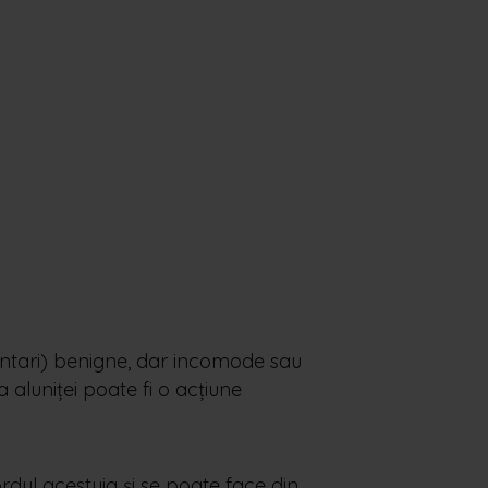
mentari) benigne, dar incomode sau
 aluniței poate fi o acțiune
dul acestuia și se poate face din