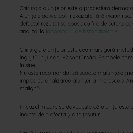
Chirurgia alunițelor este o procedură dermato
Alunițele active pot fi excizate fără niciun ri
defectul rezultat se coase cu fire de sutură ca
analiză, la
laboratorul de histopatologie
.
Chirurgia alunițelor este cea mai sigură metod
îngrijită în jur de 1-2 săptămâni. Semnele ca
în sine.
Nu este recomandat să scoatem alunițele (nevi
împiedică analizarea aluniței la microscop. Ana
malignă.
În cazul în care se dovedește că alunița este 
înainte de a afecta și alte țesuturi.
Există forme de alunițe sau nevi pigmentari car