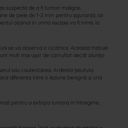
țe suspecte de a fi tumori maligne.
rgine de piele de 1-2 mm pentru siguranță, iar
tul obținut în urma exciziei va fi trimis la
rii se va observa o cicatrice. Aceasta trebuie
sunt mult mai ușor de camuflat decât alunița
erul sau cauterizarea. Arderea țesutului
face diferența între o leziune benignă și una
urmat pentru a extirpa tumora în întregime,
cesită biopsia. Însă, evaluarea alunițelor și