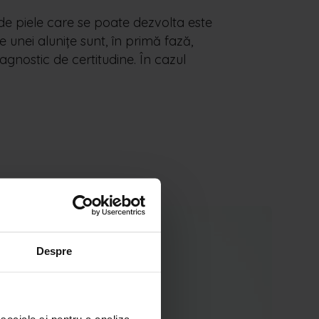
 de piele care se poate dezvolta este
e unei alunițe sunt, în primă fază,
nostic de certitudine. În cazul
Despre