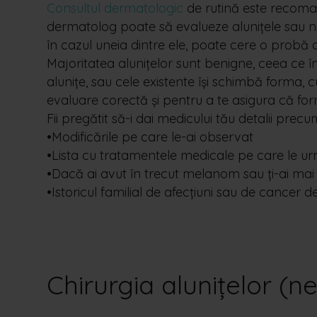
Consultul dermatologic
de rutină este recoman
dermatolog poate să evalueze alunițele sau ne
în cazul uneia dintre ele, poate cere o probă d
Majoritatea alunițelor sunt benigne, ceea ce 
alunițe, sau cele existente își schimbă forma
evaluare corectă și pentru a te asigura că f
Fii pregătit să-i dai medicului tău detalii precu
•Modificările pe care le-ai observat
•Lista cu tratamentele medicale pe care le ur
•Dacă ai avut în trecut melanom sau ți-ai mai 
•Istoricul familial de afecțiuni sau de cancer d
Chirurgia alunițelor (n