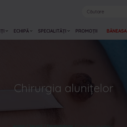
ȚI
ECHIPĂ
SPECIALITĂȚI
PROMOȚII
BĂNEASA
Chirurgia alunițelor
Acasa /
Servicii /
Dermatologie /
Chirurgia alunițelor