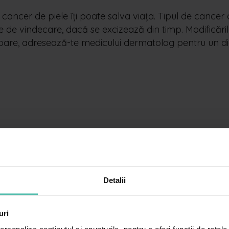
 cancer de piele îți poate salva viața. Tipul de cancer
se de vindecare, dacă se excizează din timp. Modificăril
are, adresează-te medicului dermatolog pentru un diag
evii
Detalii
uri