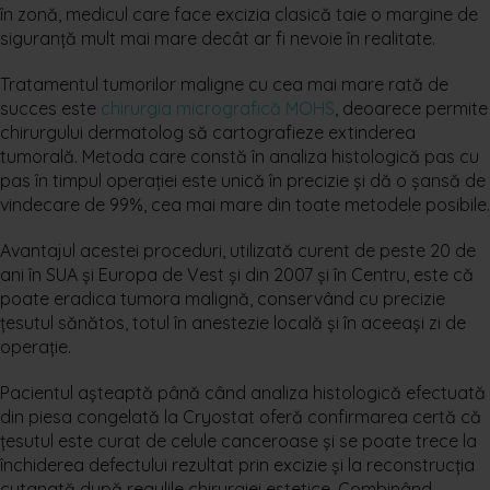
în zonă, medicul care face excizia clasică taie o margine de
siguranță mult mai mare decât ar fi nevoie în realitate.
Tratamentul tumorilor maligne cu cea mai mare rată de
succes este
chirurgia micrografică MOHS
, deoarece permite
chirurgului dermatolog să cartografieze extinderea
tumorală. Metoda care constă în analiza histologică pas cu
pas în timpul operației este unică în precizie și dă o șansă de
vindecare de 99%, cea mai mare din toate metodele posibile.
Avantajul acestei proceduri, utilizată curent de peste 20 de
ani în SUA și Europa de Vest și din 2007 și în Centru, este că
poate eradica tumora malignă, conservând cu precizie
țesutul sănătos, totul în anestezie locală și în aceeași zi de
operație.
Pacientul așteaptă până când analiza histologică efectuată
din piesa congelată la Cryostat oferă confirmarea certă că
țesutul este curat de celule canceroase și se poate trece la
închiderea defectului rezultat prin excizie și la reconstrucția
cutanată după regulile chirurgiei estetice. Combinând