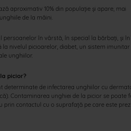
ză aproximativ 10% din populație și apare, mai
unghiile de la mâini.
persoanelor în vârstă, în special la bărbați, și în
 la nivelul picioarelor, diabet, un sistem imunitar
 ale unghiilor.
a picior?
 determinate de infectarea unghiilor cu dermatof
că). Contaminarea unghiei de la picior se poate 
u prin contactul cu o suprafață pe care este pre