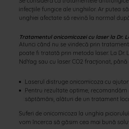
Se consideră că tratamentele antifungice 
infecțiile fungice ale unghiilor. Ar putea să
unghiei afectate să revină la normal du
Tratamentul onicomicozei cu laser la Dr. 
Atunci când nu se vindecă prin tratament
poate fi tratată prin metoda laser.
La Dr.
NdYag sau cu laser CO2 fracționat, până
Laserul distruge onicomicoza cu ajuto
Pentru rezultate optime, recomandăm o 
săptămâni, alături de un tratament loca
Suferi de onicomicoza la unghia piciorulu
vom încerca să găsim cea mai bună soluți