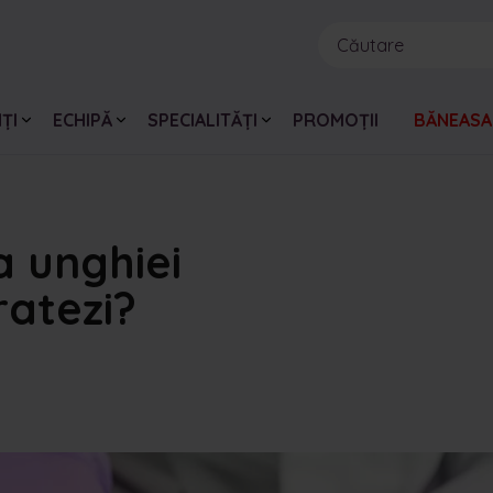
ȚI
ECHIPĂ
SPECIALITĂȚI
PROMOȚII
BĂNEASA
a unghiei
tratezi?