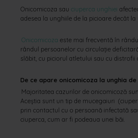
Onicomicoza sau
ciuperca unghiei
afectea
adesea la unghiile de la picioare decât la 
Onicomicoza
este mai frecventă în rândul 
rândul persoanelor cu circulație deficitară
slăbit, cu piciorul atletului sau cu distrofii
De ce apare onicomicoza la unghia de l
Majoritatea cazurilor de onicomicoză sunt
Aceștia sunt un tip de mucegaiuri (ciuper
prin contactul cu o persoană infectată sa
ciuperca, cum ar fi podeaua unei băi.