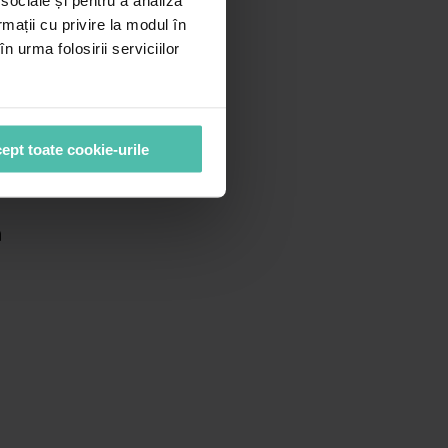
 sociale și pentru a analiza
rmații cu privire la modul în
n urma folosirii serviciilor
ept toate cookie-urile
m