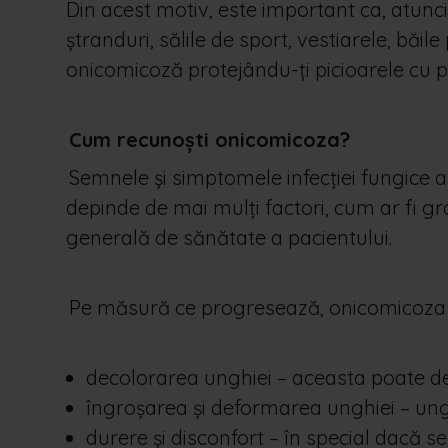
Din acest motiv, este important ca, atunci
ștranduri, sălile de sport, vestiarele, băile 
onicomicoză protejându-ți picioarele cu 
Cum recunoști onicomicoza?
Semnele și simptomele infecției fungice a 
depinde de mai mulți factori, cum ar fi grav
generală de sănătate a pacientului.
Pe măsură ce progresează, onicomicoza 
decolorarea unghiei – aceasta poate d
îngroșarea și deformarea unghiei – unghi
durere și disconfort – în special dacă se