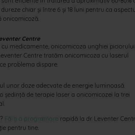
sunt eficiente în tratarea a aproximativ 60-80% 
 dureze chiar și între 6 și 18 luni pentru ca aspect
pă onicomicoză.
Leventer Centre
 cu medicamente, onicomicoza unghiei piciorului
 Leventer Centre tratăm onicomicoza cu
laserul
 ce problema dispare.
rul unor doze adecvate de energie luminoasă.
ședință de terapie laser a onicomicozei la trei
l.
i?
Fă-ți o programare
rapidă la dr. Leventer Centr
e pentru tine.