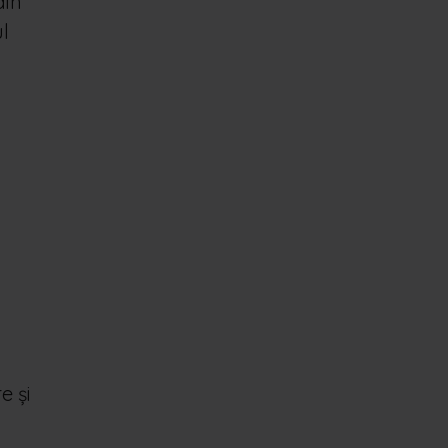
din
ul
e și