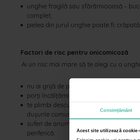
unghie fragilă sau sfărâmicioasă – bucă
complet;
pielea din jurul unghie poate fi: crăpată
Factori de risc pentru onicomicoză
Ai un risc mai mare să te alegi cu o unghi
nu ai grijă de picioarele tale și nu le pă
porți încălțăminte care îți menține picio
te plimbi desculț prin locuri în care infe
Consimțământ
dușurile comune, vestiarele și sălile de 
suferi de anumite probleme de sănătate
Acest site utilizează cookie-
periferică.