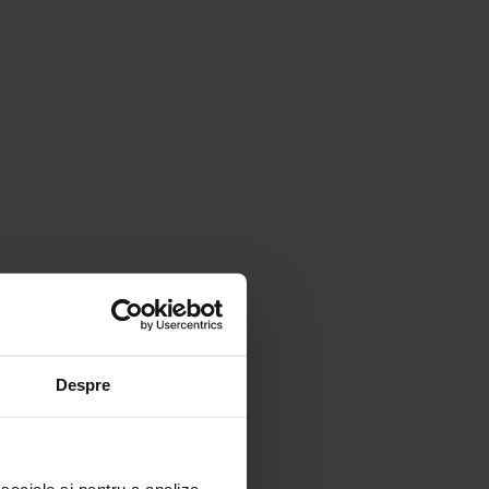
i
Despre
ă