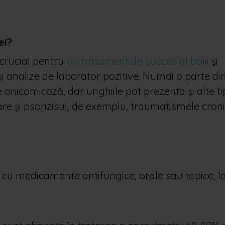
ei?
 crucial pentru
un tratament de succes al bolii
și
 și analize de laborator pozitive. Numai o parte di
onicomicoză, dar unghiile pot prezenta și alte ti
rare și psorizisul, de exemplu, traumatismele cron
cu medicamente antifungice, orale sau topice, l