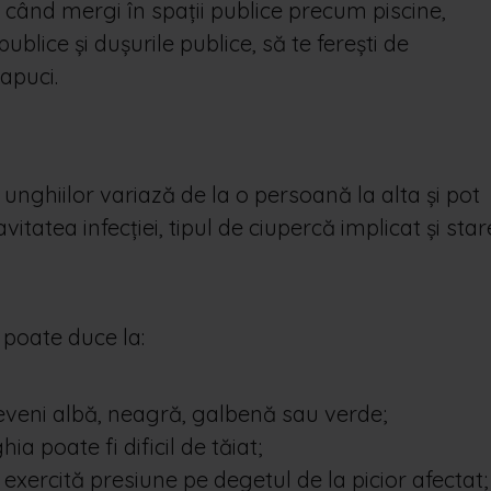
 când mergi în spații publice precum piscine,
publice și dușurile publice, să te ferești de
papuci.
unghiilor variază de la o persoană la alta și pot
itatea infecției, tipul de ciupercă implicat și sta
poate duce la:
eveni albă, neagră, galbenă sau verde;
a poate fi dificil de tăiat;
 exercită presiune pe degetul de la picior afectat