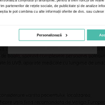
rsonaliza conținutul și anunțurile, pentru a oferi funcții de rețele
*
im partenerilor de rețele sociale, de publicitate și de analize info
ceștia le pot combina cu alte informații oferite de dvs. sau culese î
 evite traumatismele fizice, acestea putand condu
e pielea a fost lezata. Sunt de evitat taieturile,
Nu facem spam! Citește
politica noastră de
ile si obiectele care produc iritatii ale pielii. De
confidențialitate
pentru mai multe informații.
lea afectata de vitiligo nu se poate bronza, iar
Personalizează
Acc
le arsurilor solare sunt binecunoscute si nedorit
 va conduce la accentuarea diferentei de culoare
t de boala, sporind complexele persoanei bolnave
ate la UVB, aparate medicale cu lungime de und
considerare varsta pacientului, localizarea,
asificare utila fiind recomandata de Vitiligo Europe