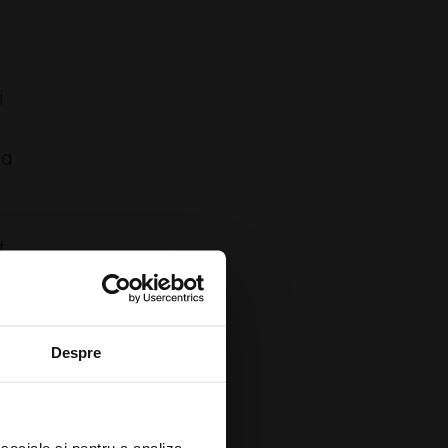
i
za
a
.
a la
Despre