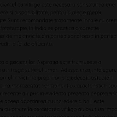
ientul cu vitiligo este necesara construirea unei
dere si disponibilitate, pentru a alege mereu
itate. Sunt recomandate tratamente locale cu cre
ototerapie. In India se practica o corectie
nsfer de melanocite din partea sanatoasa in partea
it la fel de eficienta.
ca a pacientilor. Aspiratia spre frumusete a
a intregit sufletul uman. Adesea insa, inteleger
mul in victima propriilor prejudecati, asteptari
elii a reprezentat permanent o caracteristica soc
i recente au pus in evidenta prezenta depresiei l
 de aceea abordarea cu incredere a bolii este
ni cu privire la cercetarea vitiligo au avut un imp
aspunzatoare pentru producerea bolii, de aceea