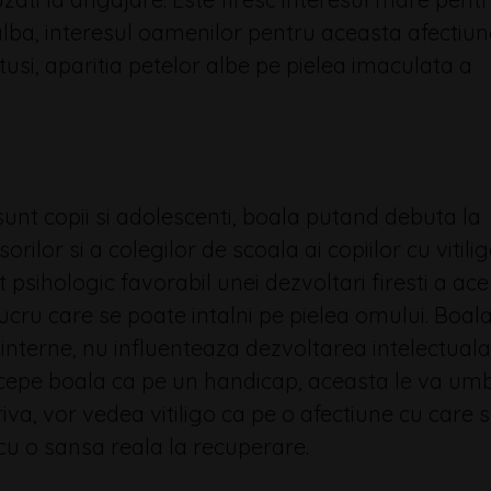
e alba, interesul oamenilor pentru aceasta afectiu
otusi, aparitia petelor albe pe pielea imaculata a
sunt copii si adolescenti, boala putand debuta la
rilor si a colegilor de scoala ai copiilor cu vitili
 psihologic favorabil unei dezvoltari firesti a ace
ucru care se poate intalni pe pielea omului. Boal
nterne, nu influenteaza dezvoltarea intelectuala
percepe boala ca pe un handicap, aceasta le va umb
iva, vor vedea vitiligo ca pe o afectiune cu care 
 cu o sansa reala la recuperare.