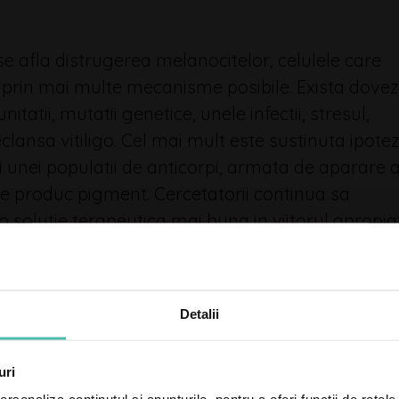
 se afla distrugerea melanocitelor, celulele care
, prin mai multe mecanisme posibile. Exista dovez
itatii, mutatii genetice, unele infectii, stresul,
ansa vitiligo. Cel mai mult este sustinuta ipote
 unei populatii de anticorpi, armata de aparare 
re produc pigment. Cercetatorii continua sa
o solutie terapeutica mai buna in viitorul apropiat
trebuie sa fie consultat de medicul specialist
Înscrie-te la newsletterul Dr. Leventer
Centre pentru a rămâne la curent cu
meroase alte boli cutanate care pot produce
cele mai noi cele mai noi informații,
 micotice, simplu de diagnosticat si de tratat, pan
servicii și oferte!
Detalii
ecomanda setul de analize necesar, stabileste
 si propune tratamentul.
Adresă
uri
de
email