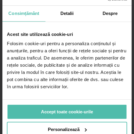
Consimțământ
Detalii
Despre
Acest site utilizează cookie-uri
Folosim cookie-uri pentru a personaliza conținutul și
anunțurile, pentru a oferi funcții de rețele sociale și pentru
a analiza traficul. De asemenea, le oferim partenerilor de
rețele sociale, de publicitate și de analize informații cu
JOI 20 FEBRUARIE 2020
privire la modul în care folosiți site-ul nostru. Aceștia le
Arsuri solare la ski
pot combina cu alte informații oferite de dvs. sau culese
Arsuri solare – apar de obicei în sezonul estival, dar pot
apărea și în vacanțele la ski de la munte pe timp de...
în urma folosirii serviciilor lor.
Accept toate cookie-urile
Personalizează