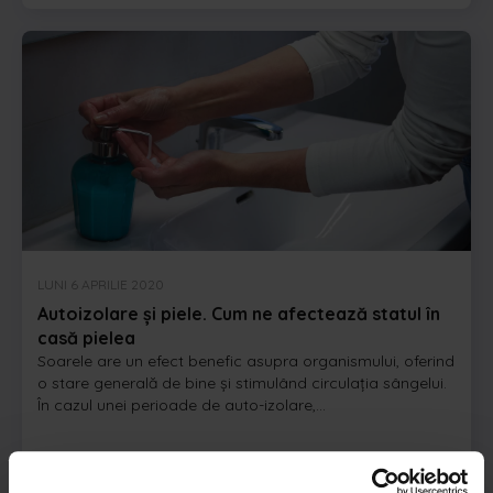
LUNI 6 APRILIE 2020
Autoizolare și piele. Cum ne afectează statul în
casă pielea
Soarele are un efect benefic asupra organismului, oferind
o stare generală de bine și stimulând circulația sângelui.
În cazul unei perioade de auto-izolare,...