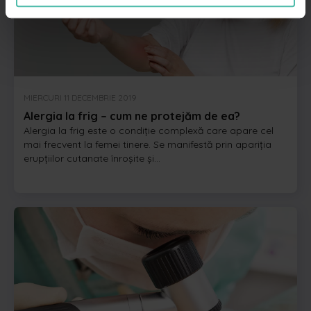
MIERCURI 11 DECEMBRIE 2019
Alergia la frig – cum ne protejăm de ea?
Alergia la frig este o condiţie complexă care apare cel
mai frecvent la femei tinere. Se manifestă prin apariţia
erupţiilor cutanate înroşite şi...