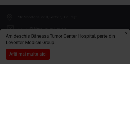
Str. Monetăriei nr. 8, Sector 1, București
contact@drleventercentre.com
×
Am deschis Băneasa Tumor Center Hospital, parte din
0374 415 744
Leventer Medical Group.
Află mai multe aici
0374 415 744
Programare online
Copyright 2026 © Dr Leventer Centre
Toate drepturile rezervate.