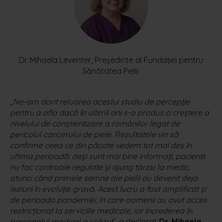
Dr. Mihaela Leventer, Preşedinte al Fundaţiei pentru
Sănătatea Pielii.
„
Ne-am dorit reluarea acestui studiu de percepție
pentru a afla dacă în ultimii ani s-a produs o creștere a
nivelului de conștientizare a românilor legat de
pericolul cancerului de piele. Rezultatele vin să
confirme ceea ce din păcate vedem tot mai des în
ultima perioadă: deși sunt mai bine informați, pacienții
nu fac controale regulate și ajung târziu la medic,
atunci când primele semne ale pielii au devenit deja
leziuni în evoluție gravă. Acest lucru a fost amplificat și
de perioada pandemiei, în care oamenii au avut acces
restricționat la serviciile medicale, iar încrederea în
personalul medical a scăzut
”, a declarat
Dr. Mihaela