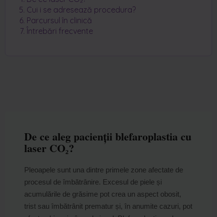
Cui i se adresează procedura?
Parcursul în clinică
Întrebări frecvente
De ce aleg pacienții blefaroplastia cu
laser CO₂?
Pleoapele sunt una dintre primele zone afectate de
procesul de îmbătrânire. Excesul de piele și
acumulările de grăsime pot crea un aspect obosit,
trist sau îmbătrânit prematur și, în anumite cazuri, pot