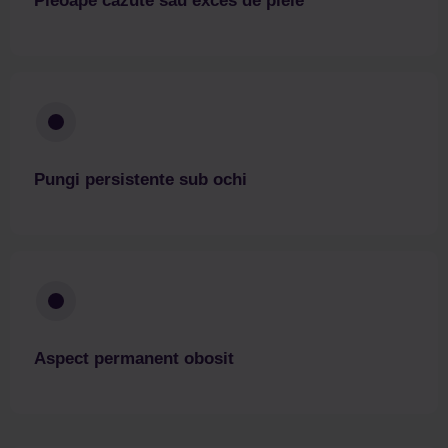
Pleoape căzute sau exces de piele
Pungi persistente sub ochi
Aspect permanent obosit