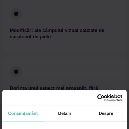
Modificări ale câmpului vizual cauzate de
surplusul de piele
Dorința unui aspect mai proaspăt, fără
schimbări artificiale
Consimțământ
Detalii
Despre