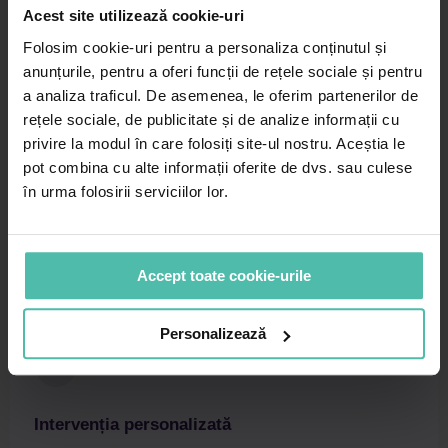
Acest site utilizează cookie-uri
Folosim cookie-uri pentru a personaliza conținutul și
Parcursul în clinică
anunțurile, pentru a oferi funcții de rețele sociale și pentru
a analiza traficul. De asemenea, le oferim partenerilor de
rețele sociale, de publicitate și de analize informații cu
privire la modul în care folosiți site-ul nostru. Aceștia le
pot combina cu alte informații oferite de dvs. sau culese
în urma folosirii serviciilor lor.
Consultația inițială
Medicul evaluează zona pleoapelor, discută obiectivele
estetice și stabilește dacă procedura este potrivită.
Accept toate cookie-urile
Personalizează
Intervenția personalizată