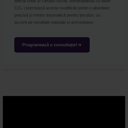
afecta chiar și câmpul vizual. Blefaroplastia cu laser
CO₂ corectează aceste modificări printr-o abordare
precisă și minim traumatică pentru țesuturi, cu
accent pe rezultate naturale și armonioase.
Programează o consultație!