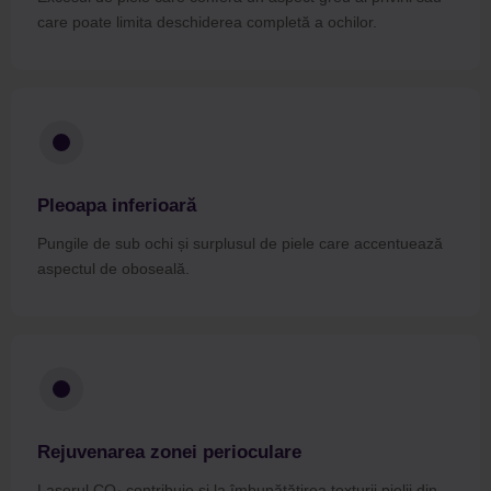
care poate limita deschiderea completă a ochilor.
Pleoapa inferioară
Pungile de sub ochi și surplusul de piele care accentuează
aspectul de oboseală.
Rejuvenarea zonei perioculare
Laserul CO₂ contribuie și la îmbunătățirea texturii pielii din