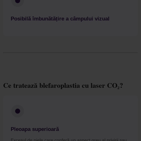
Posibilă îmbunătățire a câmpului vizual
Ce tratează blefaroplastia cu laser CO₂?
Pleoapa superioară
Excesul de piele care conferă un aspect greu al privirii sau