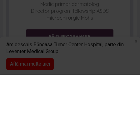
Medic primar dermatolog
Director program fellowship ASDS
microchirurgie Mohs
FĂ O PROGRAMARE
×
Am deschis Băneasa Tumor Center Hospital, parte din
Leventer Medical Group.
Află mai multe aici
0374 415 744
Programare online
Str. Monetăriei nr. 8, Sector 1, București
contact@drleventercentre.com
0374 415 744
Copyright 2026 © Dr Leventer Centre
Toate drepturile rezervate.