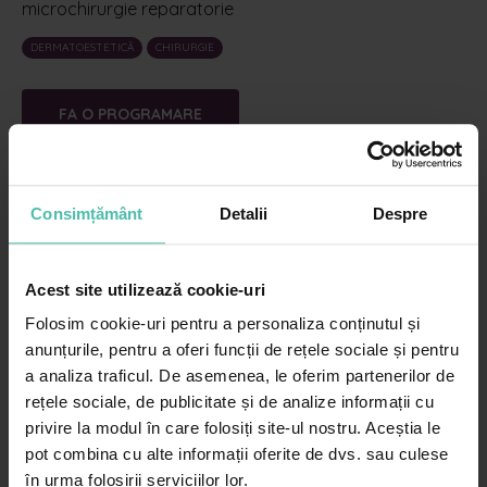
microchirurgie reparatorie
DERMATOESTETICĂ
CHIRURGIE
FA O PROGRAMARE
Dragoș Pencu este medic specialist chirurgie plastică
estetică și microchirurgie reparatorie din februarie
Consimțământ
Detalii
Despre
2021 și a lucrat în cadrul compartimentului dedicat al
Spitalului Județean de Urgență Târgoviște. Programul
de rezidențiat l-a urmat la SCUB, Spitalul Agripa Ionescu
Acest site utilizează cookie-uri
și SCUCPRA.
Folosim cookie-uri pentru a personaliza conținutul și
Începând cu același an, practică intervențiile de
anunțurile, pentru a oferi funcții de rețele sociale și pentru
reconstrucție post chirurgie dermato-oncologică, după
a analiza traficul. De asemenea, le oferim partenerilor de
o perioadă de voluntariat efectuată pe secțiile de BMF
rețele sociale, de publicitate și de analize informații cu
și Chirurgie vasculară ale Spitalului Militar Sibiu.
privire la modul în care folosiți site-ul nostru. Aceștia le
“Am decis să practic CHP întrucât este o chirurgie
pot combina cu alte informații oferite de dvs. sau culese
funcțională ce presupune plierea pe nevoile pacientului,
în urma folosirii serviciilor lor.