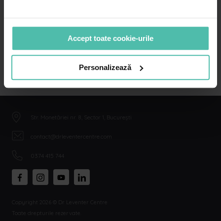
atât pe parte reconstructivă, cât și estetică, ceea ce
îmi conferă o provocare în găsirea unei soluții adecvate
pentru fiecare caz. Am ales colaborarea cu Dr.
Accept toate cookie-urile
Leventer Centre datorită complexității cazurilor, echipei
și a potențialului de dezvoltare profesională.”
Personalizează
Str. Monetăriei nr. 8, Sector 1, București
contact@drleventercentre.com
0374 415 744
Copyright 2026 © Dr Leventer Centre
Toate drepturile rezervate.