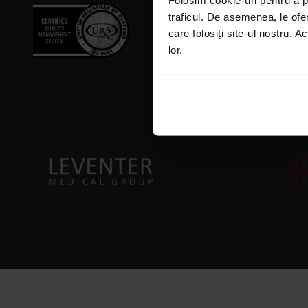
Folosim cookie-uri pentru a pe
traficul. De asemenea, le ofer
care folosiți site-ul nostru. A
lor.