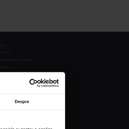
og
ntact
dici pentru viitor
riere
litică de confidențialitate și GDPR
temap
ms.txt
Despre
Str. Monetăriei nr. 8, Sector 1, București
contact@drleventercentre.com
0374 415 744