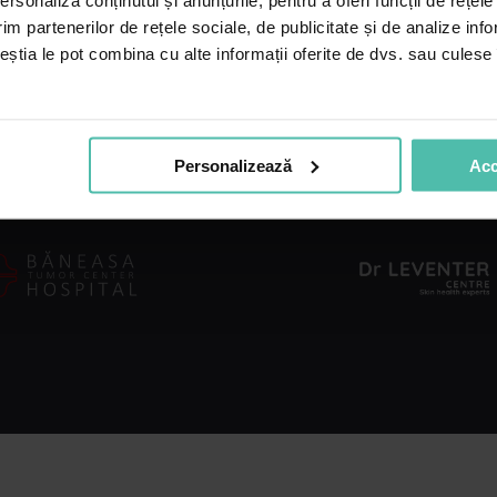
rsonaliza conținutul și anunțurile, pentru a oferi funcții de rețele
Cum poți ajuta
de
im partenerilor de rețele sociale, de publicitate și de analize info
Recomanda un pacient
email
ceștia le pot combina cu alte informații oferite de dvs. sau culese î
*
Medici pentru viitor
Cariere
Co
Toa
Personalizează
Acc
Nu facem spam! Citește
politica noastră de
confidențialitate
pentru mai multe informații.