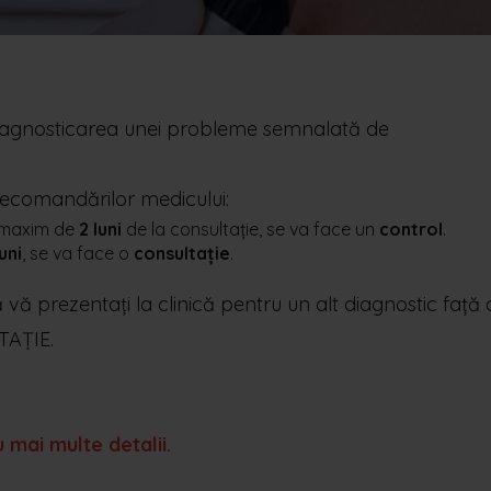
diagnosticarea unei probleme semnalată de
a recomandărilor medicului:
l maxim de
2 luni
de la consultație, se va face un
control
.
luni
, se va face o
consultație
.
ă vă prezentați la clinică pentru un alt diagnostic față
TAȚIE.
 mai multe detalii.