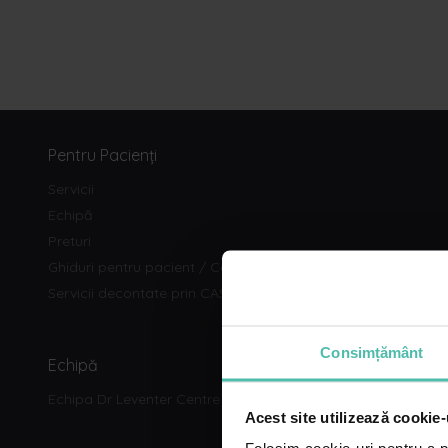
Pentru Pacienți
Servicii
Echipă
Preturi
Ghiduri pentru pacient / Ce sa fac mai intai
Servicii decontate prin CASMB
Consimțământ
Echipă
Echipa Dr Leventer Centre
Acest site utilizează cookie-