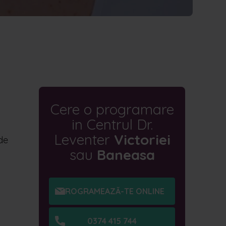
Cere o programare
in Centrul Dr.
Leventer
Victoriei
 de
sau
Baneasa
PROGRAMEAZĂ-TE ONLINE
0374 415 744