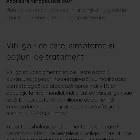
Abordare terapeutică 360°
Plan de tratament complet. Intervenții chirurgicale în
cancerul cutanat și terapii complementare.
Vitiligo - ce este, simptome şi
opțiuni de tratament
Vitiligo sau depigmentarea pielii este o boală
autoimună (așadar, necontagioasă) cu manifestare
dermatologică, ce afectează aproximativ 1% din
populație la nivel mondial, indiferent de vârstă, gen sau
rasă. Din cei peste 70 de milioane de oameni din
întreaga lume diagnosticați cu această afecțiune
medicală, 25-30% sunt copii.
Impactul psihologic al depigmentării pielii poate fi
devastator. Afecțiune neînțeleasă, vitiligo poate atrage