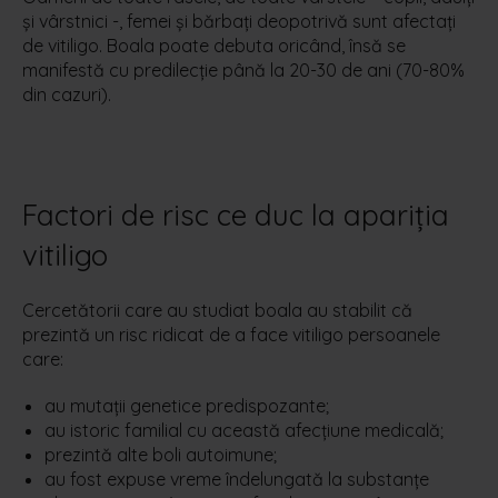
și vârstnici -, femei și bărbați deopotrivă sunt afectați
de vitiligo. Boala poate debuta oricând, însă se
manifestă cu predilecție până la 20-30 de ani (70-80%
din cazuri).
Factori de risc ce duc la apariția
vitiligo
Cercetătorii care au studiat boala au stabilit că
prezintă un risc ridicat de a face vitiligo persoanele
care:
au mutații genetice predispozante;
au istoric familial cu această afecțiune medicală;
prezintă alte boli autoimune;
au fost expuse vreme îndelungată la substanțe