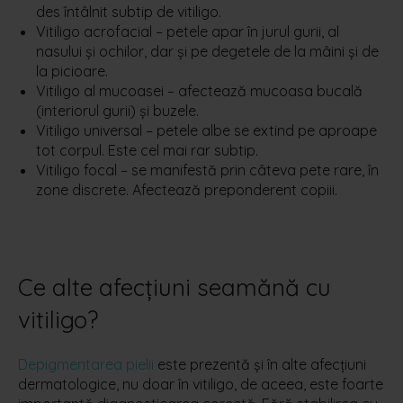
des întâlnit subtip de vitiligo.
Vitiligo acrofacial – petele apar în jurul gurii, al
nasului și ochilor, dar și pe degetele de la mâini și de
la picioare.
Vitiligo al mucoasei – afectează mucoasa bucală
(interiorul gurii) și buzele.
Vitiligo universal – petele albe se extind pe aproape
tot corpul. Este cel mai rar subtip.
Vitiligo focal – se manifestă prin câteva pete rare, în
zone discrete. Afectează preponderent copiii.
Ce alte afecțiuni seamănă cu
vitiligo?
Depigmentarea pielii
este prezentă și în alte afecțiuni
dermatologice, nu doar în vitiligo, de aceea, este foarte