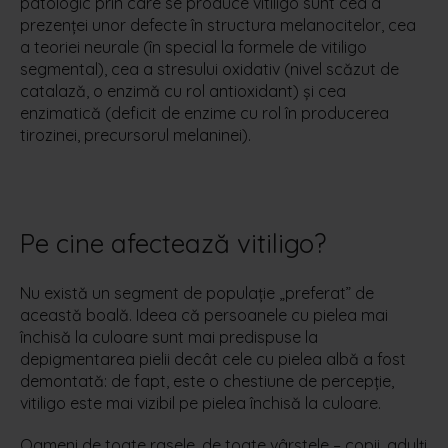
patologic prin care se produce vitiligo sunt cea a
prezenţei unor defecte în structura melanocitelor, cea
a teoriei neurale (în special la formele de vitiligo
segmental), cea a stresului oxidativ (nivel scăzut de
catalază, o enzimă cu rol antioxidant) şi cea
enzimatică (deficit de enzime cu rol în producerea
tirozinei, precursorul melaninei).
Pe cine afectează vitiligo?
Nu există un segment de populație „preferat” de
această boală. Ideea că persoanele cu pielea mai
închisă la culoare sunt mai predispuse la
depigmentarea pielii decât cele cu pielea albă a fost
demontată: de fapt, este o chestiune de percepție,
vitiligo este mai vizibil pe pielea închisă la culoare.
Oameni de toate rasele, de toate vârstele – copii, adulți