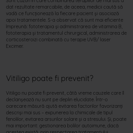
Sunt cazuri în care combinarea terapiilor de mai sus a
dat rezultate remarcabile, de aceea, medicii caută să
vadă ce funcționează la fiecare pacient și asociază
apoi tratamentele. S-a observat că sunt mai eficiente
împreună: fototerapia și administrarea de vitamina B,
fototerapia și tratamentul chirurgical, administrarea de
corticosteroizi combinată cu terapie UVB/ laser
Excimer.
Vitiligo poate fi prevenit?
Vitiligo nu poate fi prevenit,
câtă vreme cauzele care îl
declanșează nu sunt pe deplin elucidate.
Într-o
oarecare măsură ajută evitarea factorilor favorizanți
descriși mai sus – expunerea la chimicale de tipul
fenolilor, evitarea arsurilor solare și a stresului.
Și
, poate
mai important:
gestionarea bolilor autoimune, dacă
acestea există, prin respectarea tratamentului