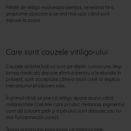
Petele de vitiligo evoluează silențios, se extind fără
simptome asociate și se ard mai ușor când sunt
expuse la soare.
Care sunt cauzele vitiligo-ului
Cauzele acestei boli nu sunt pe deplin cunoscute, deşi
lumea medicală depune eforturi pentru a le elucida. În
prezent, sunt acceptate câteva teorii care ar explica
mecanismul producerii sale.
În primul rând, se știe că vitiligo apare atunci când
melanocitele (celulele care produc melanina, pigmentul
care dă culoare pielii și a părului) sunt distruse sau nu
mai funcţionează corect.
Teoria autoimună presupune că melanocitele