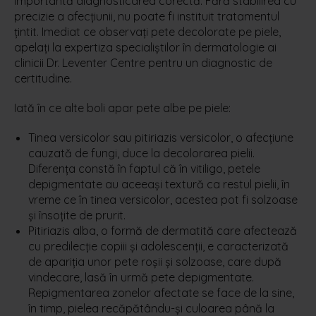
importantă diagnosticarea corectă. Fără stabilirea cu
precizie a afecțiunii, nu poate fi instituit tratamentul
țintit. Imediat ce observați pete decolorate pe piele,
apelați la expertiza specialiștilor în dermatologie ai
clinicii Dr. Leventer Centre pentru un diagnostic de
certitudine.
Iată în ce alte boli apar pete albe pe piele:
Tinea versicolor sau pitiriazis versicolor, o afecțiune
cauzată de fungi, duce la decolorarea pielii.
Diferența constă în faptul că în vitiligo, petele
depigmentate au aceeași textură ca restul pielii, în
vreme ce în tinea versicolor, acestea pot fi solzoase
și însoțite de prurit.
Pitiriazis alba, o formă de dermatită care afectează
cu predilecție copiii și adolescenții, e caracterizată
de apariția unor pete roșii și solzoase, care după
vindecare, lasă în urmă pete depigmentate.
Repigmentarea zonelor afectate se face de la sine,
în timp, pielea recăpătându-și culoarea până la