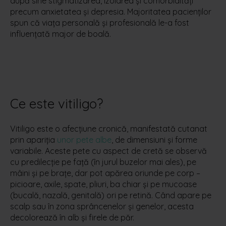
după sine stigmatizarea, izolarea și comorbidități
precum anxietatea și depresia. Majoritatea pacienților
spun că viața personală și profesională le-a fost
influențată major de boală.
Ce este vitiligo?
Vitiligo este o afecțiune cronică, manifestată cutanat
prin apariția
unor pete albe
, de dimensiuni și forme
variabile. Aceste pete cu aspect de cretă se observă
cu predilecție pe față (în jurul buzelor mai ales), pe
mâini și pe brațe, dar pot apărea oriunde pe corp –
picioare, axile, spate, pliuri, ba chiar și pe mucoase
(bucală, nazală, genitală) ori pe retină. Când apare pe
scalp sau în zona sprâncenelor și genelor, acesta
decolorează în alb și firele de păr.