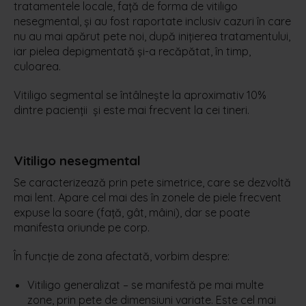
tratamentele locale, față de forma de vitiligo
nesegmental, și au fost raportate inclusiv cazuri în care
nu au mai apărut pete noi, după inițierea tratamentului,
iar pielea depigmentată și-a recăpătat, în timp,
culoarea.
Vitiligo
segmental
se întâlneşte la aproximativ 10%
dintre pacienţii și este mai frecvent la cei tineri.
Vitiligo
nesegmental
Se caracterizează prin pete simetrice, care se dezvoltă
mai lent. Apare cel mai des în zonele de piele frecvent
expuse la soare (față, gât, mâini), dar se poate
manifesta oriunde pe corp.
În funcție de zona afectată, vorbim despre:
Vitiligo generalizat – se manifestă pe mai multe
zone, prin pete de dimensiuni variate. Este cel mai