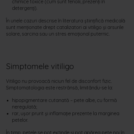
chimice toxice (cum sunt fenolii, prezenți în
detergenți).
În unele cazuri descrise în literatura ştiinţifică medicală
sunt menţionate drept catalizatori ai vitiligo și arsurile
solare, sarcina sau un stres emoţional puternic.
Simptomele vitiligo
Vitiligo nu provoacă niciun fel de disconfort fizic.
Simptomatologia este restrânsă, limitându-se la:
hipopigmentare cutanată – pete albe, cu formă
neregulată;
rar, ușor prurit și inflamație prezente la marginea
petelor.
În timp, petele se pot extinde și pot apărea pete noi în