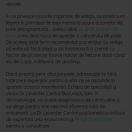
vizuale.
În ce privește riscurile implicate de vitiligo, acestea sunt
legate în principal de expunerea la soare a zonelor de
piele depigmentată – pielea albă
se arde extrem de
ușor
, crescând riscul de apariție a cancerului de piele.
De aceea, este ferm recomandat pacienților cu vitiligo
să evite să facă plajă și să folosească o cremă cu
factor de protecție foarte ridicat de fiecare dată când
ies din casă, indiferent de anotimp.
Dacă prezinți pete albe pe piele, adresează-te fără
întârizere experților pentru a afla ce se ascunde în
spatele acestor manifestări. Echipa de specialiști a
clinicii Dr. Leventer Centre București, lider în
dermatologie, va stabili diagnosticul de certitudine și
va alege pentru tine cea mai eficientă rută de
tratament. La Dr. Leventer Centre poți beneficia inclusiv
de expertiza unui endocrinolog.
Programează-te
pentru o consultație.