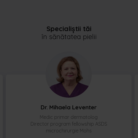
Specialiștii tăi
în sănătatea pielii
Dr. Mihaela Leventer
Medic primar dermatolog
Director program fellowship ASDS
microchirurgie Mohs