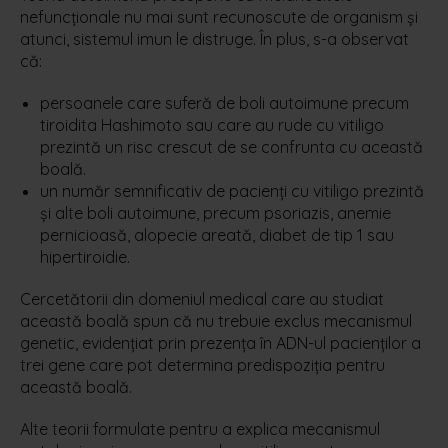
nefuncţionale nu mai sunt recunoscute de organism şi
atunci, sistemul imun le distruge. În plus, s-a observat
că:
persoanele care suferă de boli autoimune precum
tiroidita Hashimoto sau care au rude cu vitiligo
prezintă un risc crescut de se confrunta cu această
boală.
un număr semnificativ de pacienți cu vitiligo prezintă
și alte boli autoimune, precum psoriazis, anemie
pernicioasă, alopecie areată, diabet de tip 1 sau
hipertiroidie.
Cercetătorii din domeniul medical care au studiat
această boală spun că nu trebuie exclus mecanismul
genetic, evidenţiat prin prezenţa în ADN-ul pacienţilor a
trei gene care pot determina predispoziţia pentru
această boală.
Alte teorii formulate pentru a explica mecanismul