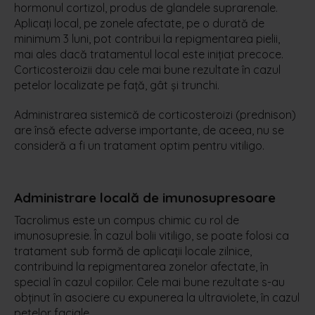
hormonul cortizol, produs de glandele suprarenale.
Aplicaţi local, pe zonele afectate, pe o durată de
minimum 3 luni, pot contribui la repigmentarea pielii,
mai ales dacă tratamentul local este iniţiat precoce.
Corticosteroizii dau cele mai bune rezultate în cazul
petelor localizate pe faţă, gât și trunchi.
Administrarea sistemică de corticosteroizi (prednison)
are însă efecte adverse importante, de aceea, nu se
consideră a fi un tratament optim pentru vitiligo.
Administrare locală de imunosupresoare
Tacrolimus este un compus chimic cu rol de
imunosupresie. În cazul bolii vitiligo, se poate folosi ca
tratament sub formă de aplicații locale zilnice,
contribuind la repigmentarea zonelor afectate, în
special în cazul copiilor. Cele mai bune rezultate s-au
obținut în asociere cu expunerea la ultraviolete, în cazul
petelor faciale.