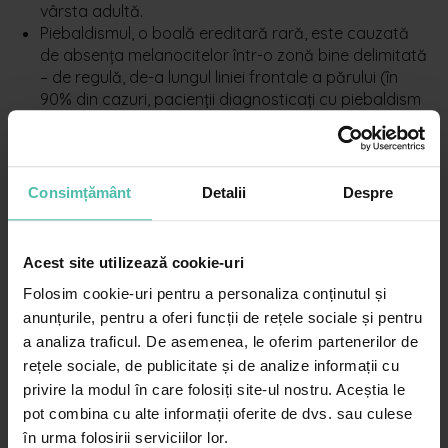
vârsta adultă.
Piebaldismul, o boală ereditară rară, este cauzată
de absența melanocitelor într-o zonă bine delimitată
– de regulă, de-a lungul liniei frontale a părului (în
90% din cazuri, pacienții diagnosticați cu piebaldism
prezintă o șuviță de păr alb și o pată decolorată la
nivelul frunții).
Albinismul, de asemenea o boală ereditară, este
caracterizat prin depigmentarea pielii. În acest caz,
Consimțământ
Detalii
Despre
depigmentarea este generalizată, pe tot corpul –
piele, păr, ochi foarte deschiși la culoare.
Acest site utilizează cookie-uri
Folosim cookie-uri pentru a personaliza conținutul și
anunțurile, pentru a oferi funcții de rețele sociale și pentru
Cum este diagnosticat vitiligo?
a analiza traficul. De asemenea, le oferim partenerilor de
rețele sociale, de publicitate și de analize informații cu
Diagnosticul este pus de medicul dermatolog în urma
privire la modul în care folosiți site-ul nostru. Aceștia le
examenului clinic
şi a discuţiei amănunţite cu pacientul
pot combina cu alte informații oferite de dvs. sau culese
(anamneza). Când medicul consideră necesar, face,
în urma folosirii serviciilor lor.