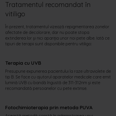
Tratamentul recomandat în
vitiligo
În prezent, tratamentul vizează repigmentarea zonelor
afectate de decolorare, dar nu poate stopa
extinderea lor și nici apariția unor noi pete albe. Iată ce
tipuri de terapii sunt disponibile pentru vitiligo:
Terapia cu UVB
Presupune expunerea pacientului la raze ultraviolete de
tip B. Se face cu ajutorul aparatelor medicale care emit
lumină UVB cu bandă îngustă de 311-312nm și este
recomandată persoanelor cu pete extinse.
Fotochimioterapia prin metoda PUVA
Această metodă constă în administrarea unui