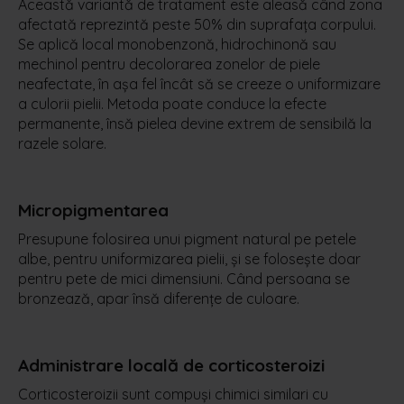
Această variantă de tratament este aleasă când zona
afectată reprezintă peste 50% din suprafața corpului.
Se aplică local monobenzonă, hidrochinonă sau
mechinol pentru decolorarea zonelor de piele
neafectate, în așa fel încât să se creeze o uniformizare
a culorii pielii. Metoda poate conduce la efecte
permanente, însă pielea devine extrem de sensibilă la
razele solare.
Micropigmentarea
Presupune folosirea unui pigment natural pe petele
albe, pentru uniformizarea pielii, și se folosește doar
pentru pete de mici dimensiuni. Când persoana se
bronzează, apar însă diferențe de culoare.
Administrare locală de corticosteroizi
Corticosteroizii sunt compuşi chimici similari cu