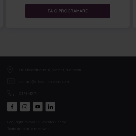
FĂ O PROGRAMARE
Str. Monetăriei nr. 8, Sector 1, București
contact@drleventercentre.com
0374 415 744
Copyright 2026 © Dr Leventer Centre
Toate drepturile rezervate.