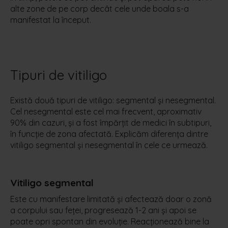
alte zone de pe corp decât cele unde boala s-a
manifestat la început.
Tipuri de vitiligo
Există două tipuri de vitiligo:
segmental şi nesegmental.
Cel
nesegmenta
l este cel mai frecvent, aproximativ
90% din cazuri, și a fost împărțit de medici în subtipuri,
în funcție de zona afectată. Explicăm diferența dintre
vitiligo segmental şi nesegmental
în cele ce urmează.
Vitiligo
segmental
Este cu manifestare limitată și afectează doar o zonă
a corpului sau feței, progresează 1-2 ani şi apoi se
poate opri spontan din evoluţie. Reacţionează bine la