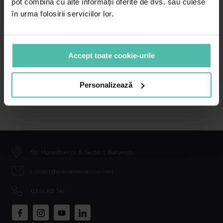
PROGRAMEAZĂ-TE ONLINE
pot combina cu alte informații oferite de dvs. sau culese
în urma folosirii serviciilor lor.
0374 415 744
Accept toate cookie-urile
Personalizează
Str. Monetăriei nr. 8, Sector 1, București
contact@drleventercentre.com
0374 415 744