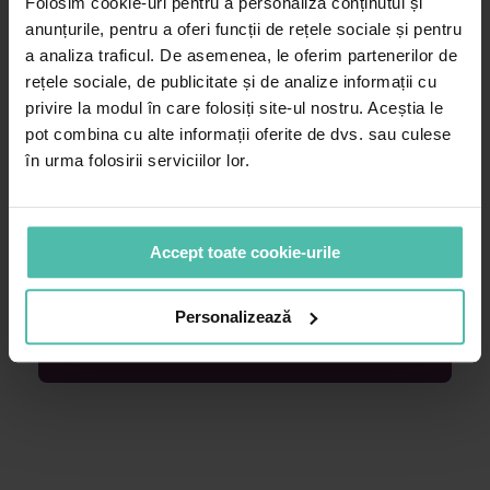
Folosim cookie-uri pentru a personaliza conținutul și
anunțurile, pentru a oferi funcții de rețele sociale și pentru
a analiza traficul. De asemenea, le oferim partenerilor de
rețele sociale, de publicitate și de analize informații cu
privire la modul în care folosiți site-ul nostru. Aceștia le
pot combina cu alte informații oferite de dvs. sau culese
Cere o programare in
în urma folosirii serviciilor lor.
Centrul Dr. Leventer
Victoriei
sau
Baneasa
Accept toate cookie-urile
PROGRAMEAZĂ-TE ONLINE
Personalizează
0374 415 744