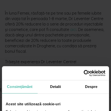
În luna Femeii, răsfață-te pe tine sau pe femeile iubite
din viața ta! În perioada 1-8 martie, Dr. Leventer Centre
oferă 20% reducere la o serie de proceduri injectabile
și cosmetice, care pot fi consultate
aici
. De asemenea,
dacă alegi unul dintre pachetele promoționale,
beneficiezi de 20% reducere la toate produsele
comercializate în Drogherie, cu condiția să prezinți
bonul fiscal.
Trăiește experiența Dr. Leventer Centre!
Consimțământ
Detalii
Despre
Etichete:
Acest site utilizează cookie-uri