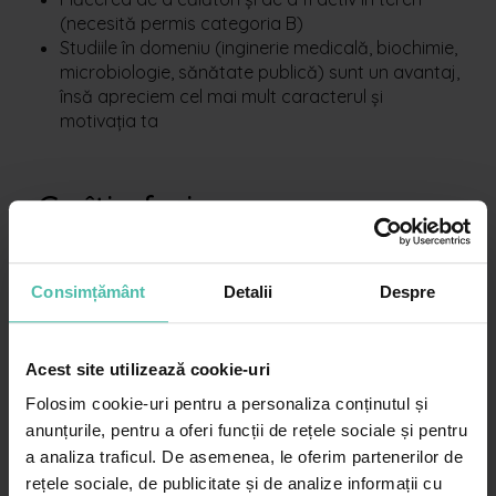
(necesită permis categoria B)
Studiile în domeniu (inginerie medicală, biochimie,
microbiologie, sănătate publică) sunt un avantaj,
însă apreciem cel mai mult caracterul și
motivația ta
Ce îți oferim:
Training intensiv și mentorat de la specialiști de
top
Consimțământ
Detalii
Despre
Program flexibil, adaptat nevoilor tale
Posibilitatea reală de a-ți construi o carieră de
succes într-o companie stabilă și în continuă
Acest site utilizează cookie-uri
creștere
Telefon, laptop și mașină de serviciu – tot ce ai
Folosim cookie-uri pentru a personaliza conținutul și
nevoie pentru mobilitate și confort în activitatea
anunțurile, pentru a oferi funcții de rețele sociale și pentru
zilnică!
a analiza traficul. De asemenea, le oferim partenerilor de
Beneficii exclusive pentru angajați la serviciile
rețele sociale, de publicitate și de analize informații cu