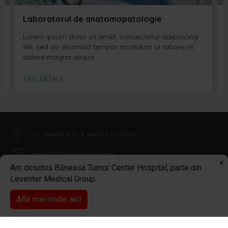
Laboratorul de anatomopatologie
Lorem ipsum dolor sit amet, consectetur adipisicing
elit, sed do eiusmod tempor incididunt ut labore et
dolore magna aliqua
VEZI DETALII
Str. Monetăriei nr. 8, Sector 1, București
contact@drleventercentre.com
×
Am deschis Băneasa Tumor Center Hospital, parte din
0374 415 744
Leventer Medical Group.
Află mai multe aici
0374 415 744
Programare online
Copyright 2026 © Dr Leventer Centre