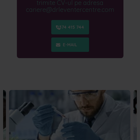
trimite CV-ul pe adresa
cariere@drleventercentre.com
0374 415 744
E-MAIL