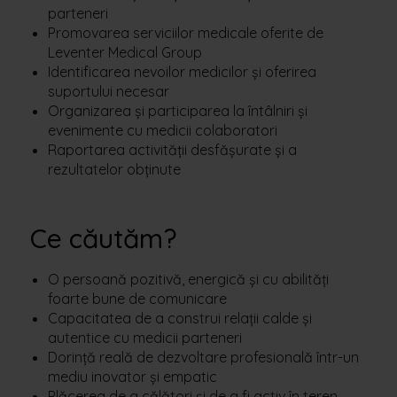
parteneri
Promovarea serviciilor medicale oferite de
Leventer Medical Group
Identificarea nevoilor medicilor și oferirea
suportului necesar
Organizarea și participarea la întâlniri și
evenimente cu medicii colaboratori
Raportarea activității desfășurate și a
rezultatelor obținute
Ce căutăm?
O persoană pozitivă, energică și cu abilități
foarte bune de comunicare
Capacitatea de a construi relații calde și
autentice cu medicii parteneri
Dorință reală de dezvoltare profesională într-un
mediu inovator și empatic
Plăcerea de a călători și de a fi activ în teren