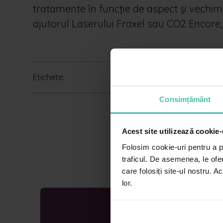
tratamente în funcție de aspect și vechi
ajutorul Laserului Fraxel sau CO2 Encore, 
Etichete:
Consimțământ
Acest site utilizează cookie-
Folosim cookie-uri pentru a pe
traficul. De asemenea, le ofer
care folosiți site-ul nostru. A
lor.
Cere o programar