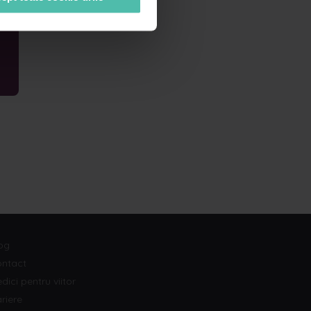
og
ntact
dici pentru viitor
riere