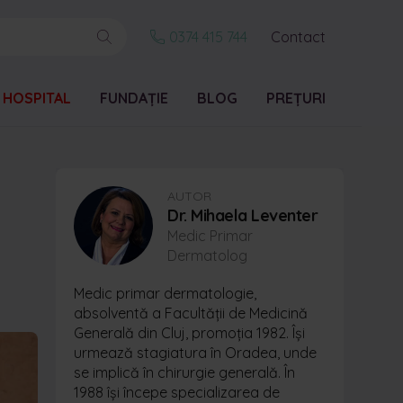
0374 415 744
Contact
 HOSPITAL
FUNDAȚIE
BLOG
PREȚURI
AUTOR
Dr. Mihaela Leventer
Medic Primar
Dermatolog
Medic primar dermatologie,
absolventă a Facultății de Medicină
Generală din Cluj, promoția 1982. Își
urmează stagiatura în Oradea, unde
se implică în chirurgie generală. În
1988 își începe specializarea de