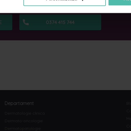
ei
sau
Baneasa
Nu facem spam! Citește
politica noastră de
confidențialitate
pentru mai multe informații.
E
0374 415 744
Departament
Bl
Co
Dermatologie clinica
Me
Dermato-oncologie
Ca
Dermatopatologie