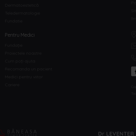
Po
Dermatoestetică
Si
Teledermatologie
ll
Fundatie
Pentru Medici
Fundație
Proiectele noastre
Cum poți ajuta
Recomanda un pacient
Medici pentru viitor
Cariere
Co
Toa