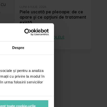
 cu
LUNI 6 IULIE 2026
.
Piele uscată pe pleoape: de ce
apare și ce opțiuni de tratament
există
VEZI TOATE ARTICOLELE
Despre
 sociale și pentru a analiza
rmații cu privire la modul în
n urma folosirii serviciilor
ept toate cookie-urile