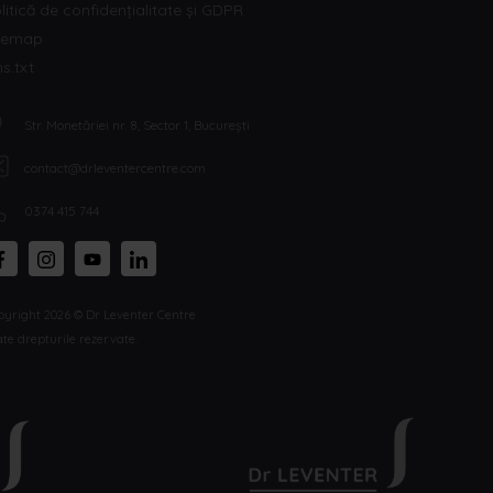
litică de confidențialitate și GDPR
temap
ms.txt
Str. Monetăriei nr. 8, Sector 1, București
contact@drleventercentre.com
0374 415 744
pyright 2026 © Dr Leventer Centre
te drepturile rezervate.