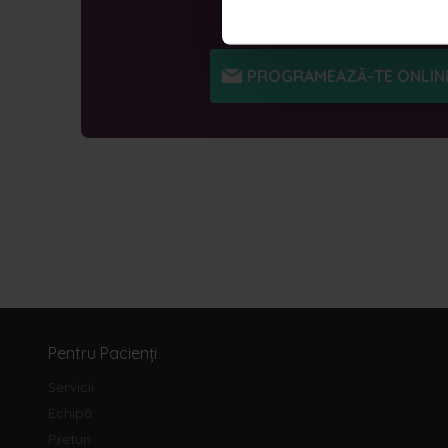
Victori
PROGRAMEAZĂ-TE ONLIN
Pentru Pacienți
Servicii
Echipă
Preturi