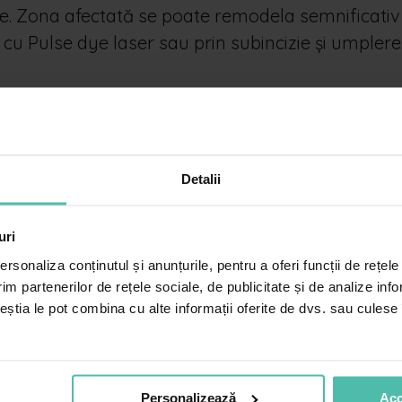
me. Zona afectată se poate remodela semnificativ
cu Pulse dye laser sau prin subincizie și umplere
Detalii
Înscrie-te la newsletterul Dr. Leventer Centre
pentru a rămâne la curent cu cele mai noi cele
uri
mai noi informații, servicii și oferte!
rsonaliza conținutul și anunțurile, pentru a oferi funcții de rețele
im partenerilor de rețele sociale, de publicitate și de analize info
ceștia le pot combina cu alte informații oferite de dvs. sau culese î
Adresă
de
email
*
e in Centrul Dr. Leventer
Personalizează
Acc