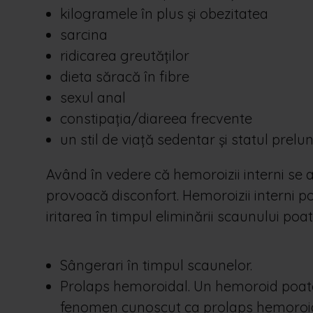
kilogramele în plus și obezitatea
sarcina
ridicarea greutăților
dieta săracă în fibre
sexul anal
constipația/diareea frecvente
un stil de viață sedentar și statul prelu
Având în vedere că hemoroizii interni se află
provoacă disconfort. Hemoroizii interni p
iritarea în timpul eliminării scaunului poa
Sângerari în timpul scaunelor.
Prolaps hemoroidal. Un hemoroid poate
fenomen cunoscut ca prolaps hemoroidal