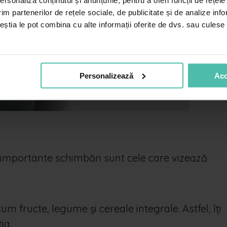
rsonaliza conținutul și anunțurile, pentru a oferi funcții de rețele
email
*
im partenerilor de rețele sociale, de publicitate și de analize info
ceștia le pot combina cu alte informații oferite de dvs. sau culese î
Nu facem spam! Citește
politica noastră de
confidențialitate
pentru mai multe informații.
Personalizează
Acc
i importante schimbări sunt cele care vizează
 fructe, legume și cereale integrale. Astfel, îți
ia.