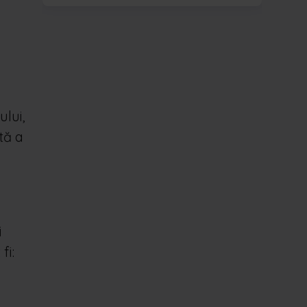
ului,
tă a
i
fi: