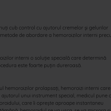
inuți cub control cu ajutorul cremelor și gelurilor
lte metode de abordare a hemoroizilor interni prec
oizilor interni o soluție specială care determină
rocedura este foarte puțin dureroasă.
l hemoroizilor prolapsați, hemoroizi interni care
 Cu ajutorul unui instrument special, medicul pune 
roidului, care îi oprește aproape instantaneu
tămână, hemoroidul se va usca, se va micșora și