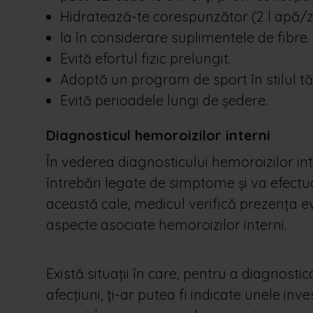
Hidratează-te corespunzător (2 l apă/zi
Ia în considerare suplimentele de fibre.
Evită efortul fizic prelungit.
Adoptă un program de sport în stilul tă
Evită perioadele lungi de ședere.
Diagnosticul hemoroizilor interni
În vederea diagnosticului hemoroizilor int
întrebări legate de simptome și va efectua
această cale, medicul verifică prezența even
aspecte asociate hemoroizilor interni.
Există situații în care, pentru a diagnosti
afecțiuni, ți-ar putea fi indicate unele i