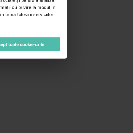
 sociale și pentru a analiza
rmații cu privire la modul în
n urma folosirii serviciilor
ept toate cookie-urile