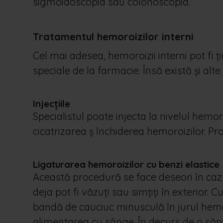
sigmoidoscopia sau colonoscopia.
Tratamentul hemoroizilor interni
Cel mai adesea, hemoroizii interni pot fi ț
speciale de la farmacie. Însă există și a
Injecțiile
Specialistul poate injecta la nivelul hemor
cicatrizarea ș închiderea hemoroizilor. P
Ligaturarea hemoroizilor cu benzi elastice
Această procedură se face deseori în cazu
deja pot fi văzuți sau simțiți în exterior.
bandă de cauciuc minusculă în jurul hemo
alimentarea cu sânge. În decurs de o săp