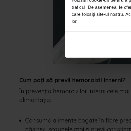
Folosim cookie-uri pentru a pe
traficul. De asemenea, le ofer
care folosiți site-ul nostru. A
lor.
Cum poți să previi hemoroizii interni?
În prevenția hemoroizilor interni cele ma
alimentația:
Consumă alimente bogate în fibre precum
păstrezi scaunele moi și previi constipaț