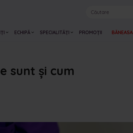
ȚI
ECHIPĂ
SPECIALITĂȚI
PROMOȚII
BĂNEASA
ce sunt și cum