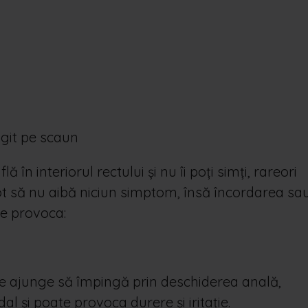
ngit pe scaun
 în interiorul rectului și nu îi poți simți, rareori
ot să nu aibă niciun simptom, însă încordarea sa
te provoca:
 ajunge să împingă prin deschiderea anală,
 și poate provoca durere și iritație.