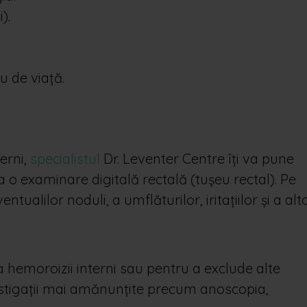
).
u de viață.
erni,
specialistul
Dr. Leventer Centre îți va pune
 o examinare digitală rectală (tușeu rectal). Pe
tualilor noduli, a umflăturilor, iritațiilor și a alt
ca hemoroizii interni sau pentru a exclude alte
nvestigații mai amănunțite precum anoscopia,