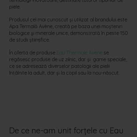
piele.
Produsul cel mai cunoscut și utilizat al brandului este
Apa Termală Avène, creată pe baza unei moșteniri
biologice și minerale unice, demonstrată în peste 150
de studii științifice.
În oferta de produse
Eau Thermale Avène
se
regăsesc produse de uz zilnic, dar și game speciale,
ce se adresează diverselor patologii ale pielii
întâlnite la adult, dar și la copil sau la nou-născut.
De ce ne-am unit forțele cu Eau