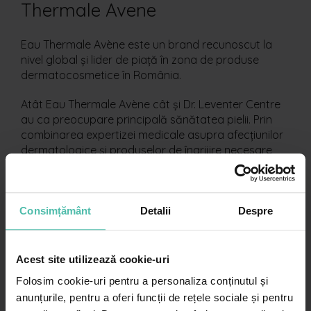
Thermale Avene
Eau Thermale
Avène este un brand recunoscut la
nivel global și lider de piață în zona de produse
dermatocosmetice în România.
Atât
Eau Thermale
Avène cât și Dr. Leventer Centre
au ca preocupare principală sănătatea pielii. Prin
combinarea expertizei medicale asupra afecțiunilor
dermatologice și produselor de îngrijire necesare
fiecărui tip de piele sau afecțiuni, scopul de a aduce
îngrijiri cât mai complete pacientului dermatologic
din România este mai ușor de atins.
Consimțământ
Detalii
Despre
Acest site utilizează cookie-uri
Folosim cookie-uri pentru a personaliza conținutul și
anunțurile, pentru a oferi funcții de rețele sociale și pentru