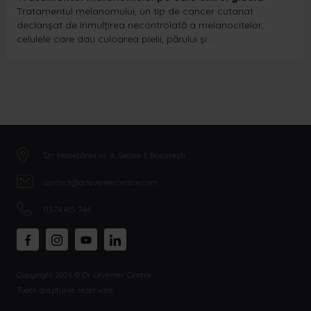
Tratamentul melanomului, un tip de cancer cutanat
declanșat de înmulțirea necontrolată a melanocitelor,
celulele care dau culoarea pielii, părului și…
Str. Monetăriei nr. 8, Sector 1, București
contact@drleventercentre.com
0374 415 744
Copyright 2026 © Dr Leventer Centre
Toate drepturile rezervate.