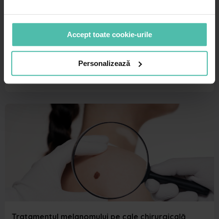
Accept toate cookie-urile
Microchirurgia Mohs – ce este, când poate fi
făcută, avantaje, rată de succes
Microchirurgia Mohs este soluția potrivită pentru tumorile
Personalizează
cancerigene de tip bazocelular sau spinocelular de la nivelul
feței, scalpului, zonei genitale,…
Tratamentul melanomului pe cale chirurgicală