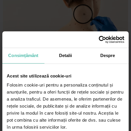
Alunițe- supraveghere, diagnostic și tratament
Consimțământ
Detalii
Despre
Alunițele, numite medical nevi, sunt pete brune, de obicei de
dimensiuni mici, care apar frecvent pe pielea expusă la
soare.…
Acest site utilizează cookie-uri
Folosim cookie-uri pentru a personaliza conținutul și
anunțurile, pentru a oferi funcții de rețele sociale și pentru
a analiza traficul. De asemenea, le oferim partenerilor de
rețele sociale, de publicitate și de analize informații cu
privire la modul în care folosiți site-ul nostru. Aceștia le
pot combina cu alte informații oferite de dvs. sau culese
în urma folosirii serviciilor lor.