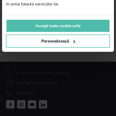
în urma folosirii serviciilor lor.
0374 415 744
Accept toate cookie-urile
Personalizează
Str. Monetăriei nr. 8, Sector 1, București
contact@drleventercentre.com
0374 415 744