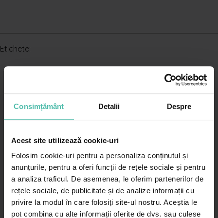
Etichete:
Consimțământ
Detalii
Despre
Acest site utilizează cookie-uri
Cere o programare in
Folosim cookie-uri pentru a personaliza conținutul și
Centrul Dr. Leventer
anunțurile, pentru a oferi funcții de rețele sociale și pentru
Victoriei
sau
Baneasa
a analiza traficul. De asemenea, le oferim partenerilor de
rețele sociale, de publicitate și de analize informații cu
privire la modul în care folosiți site-ul nostru. Aceștia le
PROGRAMEAZĂ-TE ONLINE
pot combina cu alte informații oferite de dvs. sau culese