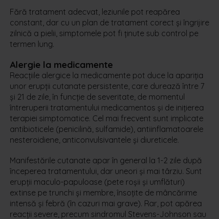
Fără tratament adecvat, leziunile pot reapărea
constant, dar cu un plan de tratament corect și îngrijire
zilnică a pielii, simptomele pot fi ținute sub control pe
termen lung.
Alergie la medicamente
Reacțiile alergice la medicamente pot duce la apariția
unor erupții cutanate persistente, care durează între 7
și 21 de zile, în funcție de severitate, de momentul
întreruperii tratamentului medicamentos și de inițierea
terapiei simptomatice. Cel mai frecvent sunt implicate
antibioticele (penicilină, sulfamide), antiinflamatoarele
nesteroidiene, anticonvulsivantele și diureticele.
Manifestările cutanate apar în general la 1-2 zile după
începerea tratamentului, dar uneori și mai târziu. Sunt
erupții maculo-papuloase (pete roșii și umflături)
extinse pe trunchi și membre, însoțite de mâncărime
intensă și febră (în cazuri mai grave). Rar, pot apărea
reacții severe, precum sindromul Stevens-Johnson sau