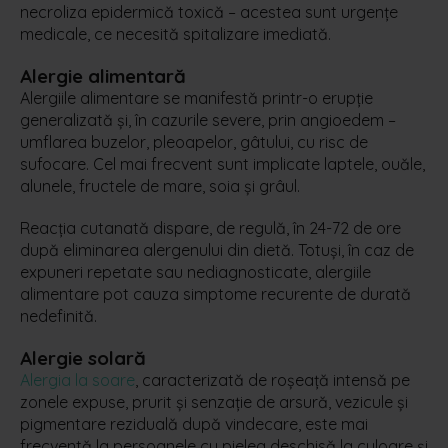
necroliza epidermică toxică – acestea sunt urgențe
medicale, ce necesită spitalizare imediată.
Alergie alimentară
Alergiile alimentare se manifestă printr-o erupție
generalizată și, în cazurile severe, prin angioedem –
umflarea buzelor, pleoapelor, gâtului, cu risc de
sufocare. Cel mai frecvent sunt implicate laptele, ouăle,
alunele, fructele de mare, soia și grâul.
Reacția cutanată dispare, de regulă, în 24-72 de ore
după eliminarea alergenului din dietă. Totuși, în caz de
expuneri repetate sau nediagnosticate, alergiile
alimentare pot cauza simptome recurente de durată
nedefinită.
Alergie solară
Alergia la soare
, caracterizată de roșeață intensă pe
zonele expuse, prurit și senzație de arsură, vezicule și
pigmentare reziduală după vindecare, este mai
frecventă la persoanele cu pielea deschisă la culoare și