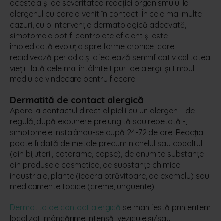
acesteia și de severitatea reacției organismului la
alergenul cu care a venit în contact. În cele mai multe
cazuri, cu o intervenție dermatologică adecvată,
simptomele pot fi controlate eficient și este
împiedicată evoluția spre forme cronice, care
recidivează periodic și afectează semnificativ calitatea
vieții. Iată cele mai întâlnite tipuri de alergii și timpul
mediu de vindecare pentru fiecare:
Dermatită de contact alergică
Apare la contactul direct al pielii cu un alergen – de
regulă, după expunere prelungită sau repetată -,
simptomele instalându-se după 24-72 de ore. Reacția
poate fi dată de metale precum nichelul sau cobaltul
(din bijuterii, catarame, capse), de anumite substanțe
din produsele cosmetice, de substanțe chimice
industriale, plante (iedera otrăvitoare, de exemplu) sau
medicamente topice (creme, unguente).
Dermatita de contact alergică
se manifestă prin eritem
localizat, mâncărime intensă, vezicule și/sau