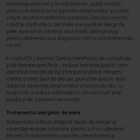
autodiagnosticare și la tratamente „după ureche”,
pentru că există riscul agravării simptomelor și poate
crește durata manifestării cutanate. Decizia corectă,
când te confrunți cu semnele unei posibile alergii de
piele, este să te adresezi unui medic dermatolog
pentru obținerea unui diagnostic cert și a tratamentului
corect.
În cadrul Dr. Leventer Centre, beneficiezi de consultație
și de testare specifică – inclusiv testarea patch, care
identifică reacțiile de tip întârziat la diferiți alergeni.
Odată stabilit tipul de alergie, planul terapeutic este
adaptat severității simptomelor și istoricului tău, cu
scopul de a reduce inflamația în cel mai scurt timp
posibil și de a preveni recurența.
Tratamentul alergiilor de piele
Tratamentul trebuie adaptat tipului de alergie și
severității erupției cutanate, pentru a fi cu adevărat
eficient. În majoritatea cazurilor, identificarea și