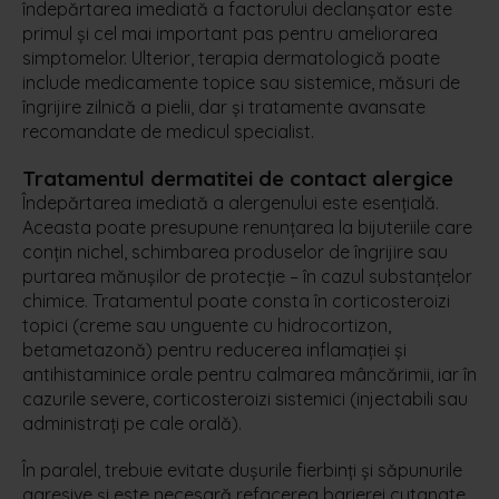
îndepărtarea imediată a factorului declanșator este
primul și cel mai important pas pentru ameliorarea
simptomelor. Ulterior, terapia dermatologică poate
include medicamente topice sau sistemice, măsuri de
îngrijire zilnică a pielii, dar și tratamente avansate
recomandate de medicul specialist.
Tratamentul dermatitei de contact alergice
Îndepărtarea imediată a alergenului este esențială.
Aceasta poate presupune renunțarea la bijuteriile care
conțin nichel, schimbarea produselor de îngrijire sau
purtarea mănușilor de protecție – în cazul substanțelor
chimice. Tratamentul poate consta în corticosteroizi
topici (creme sau unguente cu hidrocortizon,
betametazonă) pentru reducerea inflamației și
antihistaminice orale pentru calmarea mâncărimii, iar în
cazurile severe, corticosteroizi sistemici (injectabili sau
administrați pe cale orală).
În paralel, trebuie evitate dușurile fierbinți și săpunurile
agresive și este necesară refacerea barierei cutanate,