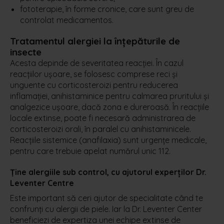
fototerapie, în forme cronice, care sunt greu de
controlat medicamentos.
Tratamentul alergiei la înțepăturile de
insecte
Acesta depinde de severitatea reacției. În cazul
reacțiilor ușoare, se folosesc comprese reci și
unguente cu corticosteroizi pentru reducerea
inflamației, anihistaminice pentru calmarea pruritului și
analgezice ușoare, dacă zona e dureroasă. În reacțiile
locale extinse, poate fi necesară administrarea de
corticosteroizi orali, în paralel cu anihistaminicele.
Reacțiile sistemice (anafilaxia) sunt urgențe medicale,
pentru care trebuie apelat numărul unic 112.
Ține alergiile sub control, cu ajutorul experților Dr.
Leventer Centre
Este important să ceri ajutor de specialitate când te
confrunți cu alergii de piele. Iar la Dr. Leventer Center
beneficiezi de expertiza unei echipe extinse de