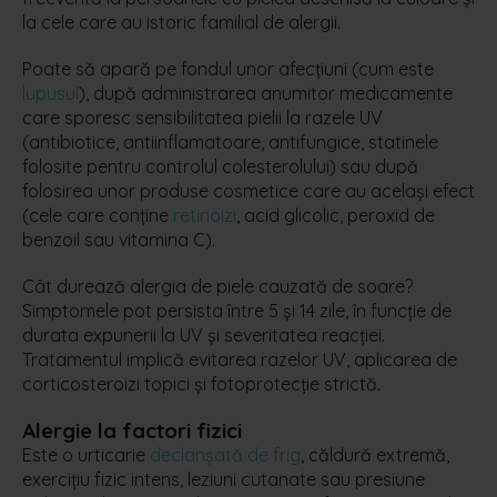
la cele care au istoric familial de alergii.
Poate să apară pe fondul unor afecțiuni (cum este
lupusul
), după administrarea anumitor medicamente
care sporesc sensibilitatea pielii la razele UV
(antibiotice, antiinflamatoare, antifungice, statinele
folosite pentru controlul colesterolului) sau după
folosirea unor produse cosmetice care au același efect
(cele care conține
retinoizi
, acid glicolic, peroxid de
benzoil sau vitamina C).
Cât durează alergia de piele cauzată de soare?
Simptomele pot persista între 5 și 14 zile, în funcție de
durata expunerii la UV și severitatea reacției.
Tratamentul implică evitarea razelor UV, aplicarea de
corticosteroizi topici și fotoprotecție strictă.
Alergie la factori fizici
Este o urticarie
declanșată de frig
, căldură extremă,
exercițiu fizic intens, leziuni cutanate sau presiune