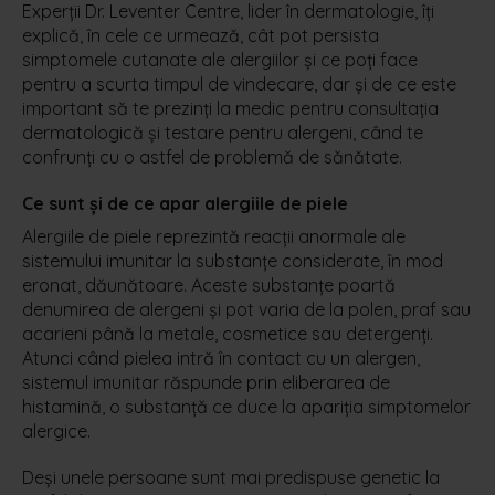
Experții Dr. Leventer Centre, lider în dermatologie, îți
explică, în cele ce urmează, cât pot persista
simptomele cutanate ale alergiilor și ce poți face
pentru a scurta timpul de vindecare, dar și de ce este
important să te prezinți la medic pentru consultația
dermatologică și testare pentru alergeni, când te
confrunți cu o astfel de problemă de sănătate.
Ce sunt și de ce apar alergiile de piele
Alergiile de piele reprezintă reacții anormale ale
sistemului imunitar la substanțe considerate, în mod
eronat, dăunătoare. Aceste substanțe poartă
denumirea de alergeni și pot varia de la polen, praf sau
acarieni până la metale, cosmetice sau detergenți.
Atunci când pielea intră în contact cu un alergen,
sistemul imunitar răspunde prin eliberarea de
histamină, o substanță ce duce la apariția simptomelor
alergice.
Deși unele persoane sunt mai predispuse genetic la