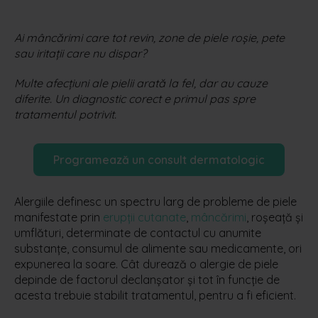
Ai mâncărimi care tot revin, zone de piele roșie, pete
sau iritații care nu dispar?
Multe afecțiuni ale pielii arată la fel, dar au cauze
diferite. Un diagnostic corect e primul pas spre
tratamentul potrivit.
Programează un consult dermatologic
Alergiile definesc un spectru larg de probleme de piele
manifestate prin
erupții cutanate
,
mâncărimi
, roșeață și
umflături, determinate de contactul cu anumite
substanțe, consumul de alimente sau medicamente, ori
expunerea la soare. Cât durează o alergie de piele
depinde de factorul declanșator și tot în funcție de
acesta trebuie stabilit tratamentul, pentru a fi eficient.