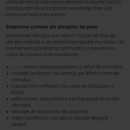
astfel de reacții, expunerea repetată la anumiți factori
iritanți poate duce la apariția unei alergii chiar și la
persoane fără antecedente.
Simptome comune ale alergiilor de piele
Simptomele alergiilor pot varia în funcție de tipul de
alergen implicat și de severitatea reacției imunitare. Cel
mai frecvent, pacienții se confruntă cu una sau mai
multe din următoarele manifestări:
prurit
intens, adesea persistent și dificil de controlat;
roșeață localizată sau extinsă, pe diferite zone ale
corpului;
papule (mici umflături) sau vezicule (bășicuțe cu
lichid);
piele uscată, descuamată sau îngroșată, în zonele
afectate;
senzație de arsură sau de usturime;
edem (umflături), mai ales în reacțiile alergice
severe.