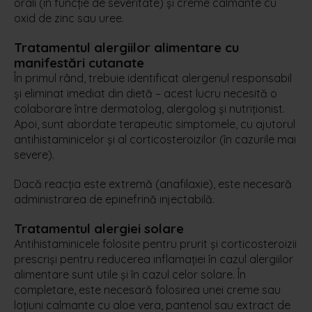
orali (în funcție de severitate) și creme calmante cu
oxid de zinc sau uree.
Tratamentul alergiilor alimentare cu
manifestări cutanate
În primul rând, trebuie identificat alergenul responsabil
și eliminat imediat din dietă – acest lucru necesită o
colaborare între dermatolog, alergolog și nutriționist.
Apoi, sunt abordate terapeutic simptomele, cu ajutorul
antihistaminicelor și al corticosteroizilor (în cazurile mai
severe).
Dacă reacția este extremă (anafilaxie), este necesară
administrarea de epinefrină injectabilă.
Tratamentul alergiei solare
Antihistaminicele folosite pentru prurit și corticosteroizii
prescriși pentru reducerea inflamației în cazul alergiilor
alimentare sunt utile și în cazul celor solare. În
completare, este necesară folosirea unei creme sau
loțiuni calmante cu aloe vera, pantenol sau extract de