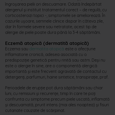
îngroșarea pielii ori descuamare. Odată îndepărtat
alergenul și instituit tratamentul corect – de regulă, cu
corticosteroizi topici -, simptomele se ameliorează. În
cazurile ușoare, semnele clinice dispar în câteva zile,
dar în formele severe sau netratate, acest tip de
alergie de piele poate dura până la 3-4 săptămâni.
Eczemă atopică (dermatită atopică)
Eczema sau
dermatita atopică
este o afecțiune
inflamatorie cronică, adesea asociată cu o
predispoziție genetică pentru rinită sau astm. Deși nu
este o alergie în sine, are o componentă alergică
importantă și este frecvent agravată de contactul cu
detergenți, parfumuri, haine sintetice, transpirație, praf.
Perioadele de erupție pot dura săptămâni sau chiar
luni, cu remisiuni și recurențe, timp în care te poți
confrunta cu simptome precum piele uscată, inflamată
și descuamată, prurit intens (mai ales noaptea) și fisuri
cutanate cauzate de scărpinat.