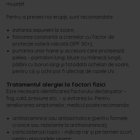
mușețel.
Pentru a preveni noi erupții, sunt recomandate:
evitarea expunerii la soare;
folosirea constantă a cremelor cu factor de
protecție solară ridicată (SPF 50+);
purtarea unor haine și accesorii care protejează
pielea – pantaloni lungi, bluze cu mânecă lungă,
pălării cu boruri largi și totodată ochelari de soare,
pentru că și ochii pot fi afectați de razele UV.
Tratamentul alergiei la factori fizici
Este necesară identificarea factorului declanșator –
frig, cald, presiune etc. – și evitarea lui. Pentru
ameliorarea simptomelor, medicul poate recomanda:
antihistaminice sau antiastmatice (pentru formele
cronice sau rezistente la antihistaminice);
corticosteroizi topici – indicați rar și pe termen scurt,
pentru episoadele severe;