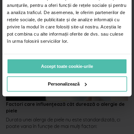
dificultăți de respirație. Aceasta este o urgență
anunțurile, pentru a oferi funcții de rețele sociale și pentru
medicală. Anafilaxia poate duce la deces, dacă nu
a analiza traficul. De asemenea, le oferim partenerilor de
este tratată prompt.
rețele sociale, de publicitate și de analize informații cu
privire la modul în care folosiți site-ul nostru. Aceștia le
pot combina cu alte informații oferite de dvs. sau culese
în urma folosirii serviciilor lor.
Accept toate cookie-urile
Personalizează
Factori care influențează cât durează o alergie de
piele
Durata unei alergii de piele nu este standardizată, ci
poate varia în funcție de mai mulți factori: