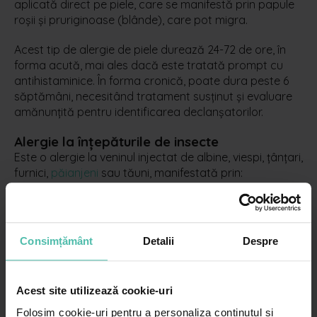
aplicată direct pe piele, care se manifestă prin papule
roșii și pruriginoase (blânde), care pot migra.
Acest tip de alergie de piele durează 24-72 de ore, în
forma acută, mai ales dacă este tratată prompt cu
antihistaminice. În forma cronică, poate dura peste 6
săptămâni, necesitând tratament susținut și evaluare
amănunțită pentru identificarea declanșatorilor.
Alergie la înțepăturile de insecte
Este o alergie la veninul injectat de albine, viespi, țânțari,
furnici,
păianjeni
sau tăuni, manifestată prin:
reacții locale ușoare (cele mai frecvente), precum
roșeață în jurul înțepăturii, edem ușor, căldură locală
și durere sau prurit. Acestea dispar în 1-3 zile;
Consimțământ
Detalii
Despre
reacții locale extinse – inflamație severă, umflături
care se extind dincolo de zona înțepăturii -, care
dispar în 5-10 zile;
Acest site utilizează cookie-uri
reacții sistemice (rare), cu instalare rapidă – urticarie
generalizată și prurit, însoțite de angioedem și
Folosim cookie-uri pentru a personaliza conținutul și