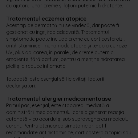
cu ajutorul unor creme și loțiuni puternic hidratante.
Tratamentul eczemei atopice
Acest tip de dermatită nu se vindecă, dar poate fi
gestionat cu îngrijirea adecvată. Tratamentul
simptomatic poate include creme cu corticosteroizi,
antihistaminice, imunomodulatoare și terapia cu raze
UV, plus aplicarea, în paralel, de creme puternic
emoliente, fără parfum, pentru a menține hidratarea
pielii și a reduce inflamația.
Totodată, este esențial să fie evitați factorii
declanșatori.
Tratamentul alergiei medicamentoase
Primul pas, esențial, este stoparea imediată a
administrării medicamentului care a generat reacția
cutanată – cu acordul și sub supravegherea medicului
curant. Pentru atenuarea simptomelor, pot fi
recomandate antihistaminice, corticosteroizi topici sau