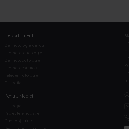
Departament
Bl
Co
Dermatologie clinica
Me
Dermato-oncologie
Ca
Dermatopatologie
Po
Dermatoestetică
Si
Teledermatologie
ll
Fundatie
Pentru Medici
Fundație
Proiectele noastre
Cum poți ajuta
Recomanda un pacient