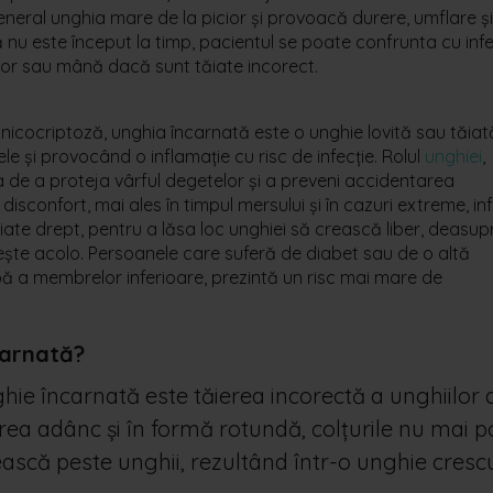
general unghia mare de la picior și provoacă durere, umflare și
 nu este început la timp, pacientul se poate confrunta cu infe
picior sau mână dacă sunt tăiate incorect.
icocriptoză, unghia încarnată este o unghie lovită sau tăiat
piele și provocând o inflamație cu risc de infecție.
Rolul
unghiei
,
a de a proteja vârful degetelor și a preveni accidentarea
sconfort, mai ales în timpul mersului și în cazuri extreme, infe
ăiate drept, pentru a lăsa loc unghiei să crească liber, deasup
i crește acolo. Persoanele care suferă de diabet sau de o altă
bă a membrelor inferioare, prezintă un risc mai mare de
carnată?
ie încarnată este tăierea incorectă a unghiilor 
prea adânc și în formă rotundă, colțurile nu mai p
rească peste unghii, rezultând într-o unghie cresc