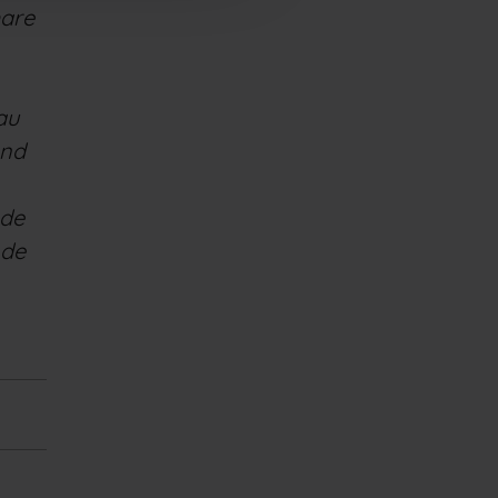
mare
au
and
 de
 de