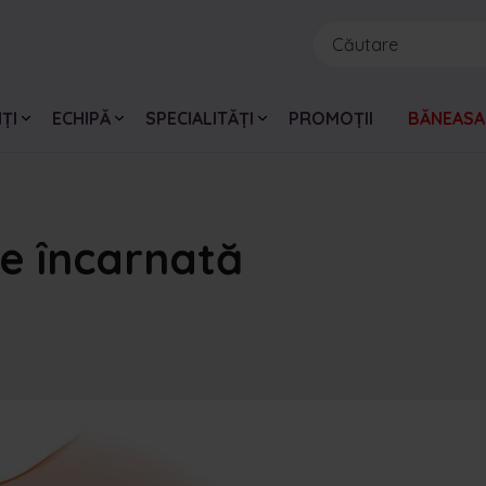
ȚI
ECHIPĂ
SPECIALITĂȚI
PROMOȚII
BĂNEASA
ie încarnată