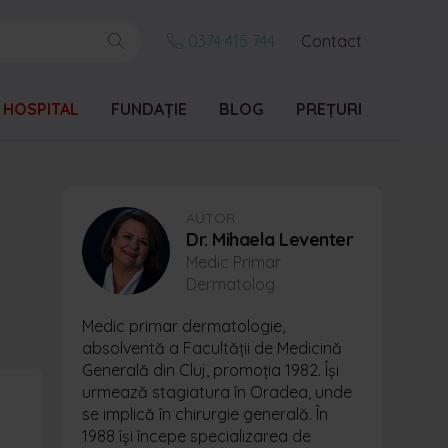
0374 415 744
Contact
 HOSPITAL
FUNDAȚIE
BLOG
PREȚURI
AUTOR
Dr. Mihaela Leventer
Medic Primar
Dermatolog
Medic primar dermatologie,
absolventă a Facultății de Medicină
Generală din Cluj, promoția 1982. Își
urmează stagiatura în Oradea, unde
se implică în chirurgie generală. În
1988 își începe specializarea de