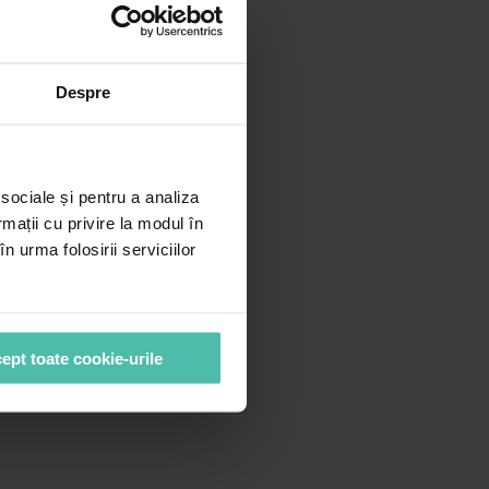
rea
Despre
țiune
ne
urul
ive.
 sociale și pentru a analiza
 să-
rmații cu privire la modul în
intea
n urma folosirii serviciilor
ept toate cookie-urile