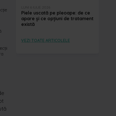
LUNI 6 IULIE 2026
cție
Piele uscată pe pleoape: de ce
apare și ce opțiuni de tratament
există
ă
VEZI TOATE ARTICOLELE
cții
ra
de
ot
ută