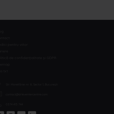
og
ntact
dici pentru viitor
riere
litică de confidențialitate și GDPR
temap
ms.txt
Str. Monetăriei nr. 8, Sector 1, București
contact@drleventercentre.com
0374 415 744