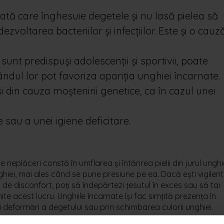
ată care înghesuie degetele și nu lasă pielea să
ezvoltarea bacteriilor și infecțiilor. Este și o cauz
 sunt predispuși adolescenții și sportivii, poate
ândul lor pot favoriza apariția unghiei încarnate.
i din cauza moștenirii genetice, ca în cazul unei
 sau a unei igiene deficitare.
neplăceri constă în umflarea și întărirea pielii din jurul unghie
hiei, mai ales când se pune presiune pe ea. Dacă ești vigilent
n de disconfort, poți să îndepărtezi țesutul în exces sau să tai
e acest lucru. Unghiile încarnate își fac simțită prezența în
ei deformări a degetului sau prin schimbarea culorii unghiei.