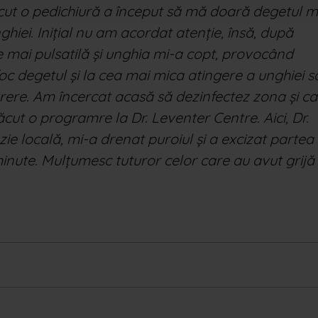
ut o pedichiură a început să mă doară degetul 
nghiei. Inițial nu am acordat atenție, însă, după
e mai pulsatilă și unghia mi-a copt, provocând
oc degetul și la cea mai mica atingere a unghiei s
ere. Am încercat acasă să dezinfectez zona și c
ăcut o programre la Dr. Leventer Centre. Aici, Dr.
ie locală, mi-a drenat puroiul și a excizat partea
minute. Mulțumesc tuturor celor care au avut grijă