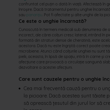
confruntat cel puțin o dată în viață. Afectează în 
înroșire. Dacă tratamentul pentru unghie încarnată
sau
panarițiu
. Pot fi afectate și alte unghii de la 
Ce este o unghie încarnată?
Cunoscută în termeni medicali sub denumirea de on
incorect, ale cărei colțuri cresc lateral, intrând în 
formată din straturi dense de cheratină, este acel
acestora. Dacă nu este îngrijită corect poate crea di
microbiene. Atunci când colțurile unghiei nu sunt t
pielii, aceasta, în lipsă de spațiu, intră în carne ș
afecțiune care provoacă o circulație sanguină sla
dezvoltare a acestei afecțiuni.
Care sunt cauzele pentru o unghie în
Cea mai frecventă cauză pentru o ungh
la picioare. Dacă acestea sunt tăiate 
să oprească țesutul din jurul lor să c