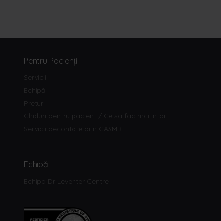
Pentru Pacienți
Servicii
Echipă
Preturi
Ghiduri pentru pacient / Ce sa fac mai intai
Servicii decontate prin CASMB
Echipă
Echipa Dr Leventer Centre