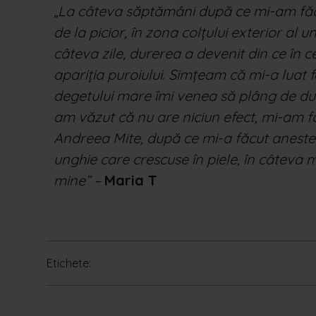
„La câteva săptămâni după ce mi-am făc
de la
picior, în zona colțului exterior al u
câteva zile,
durerea a devenit din ce în c
apariția puroiului.
Simțeam că mi-a luat f
degetului mare îmi
venea să plâng de dur
am văzut că nu are
niciun efect, mi-am f
Andreea Mite, după ce
mi-a făcut anestez
unghie care crescuse în
piele, în câteva 
mine” –
Maria T
Etichete: