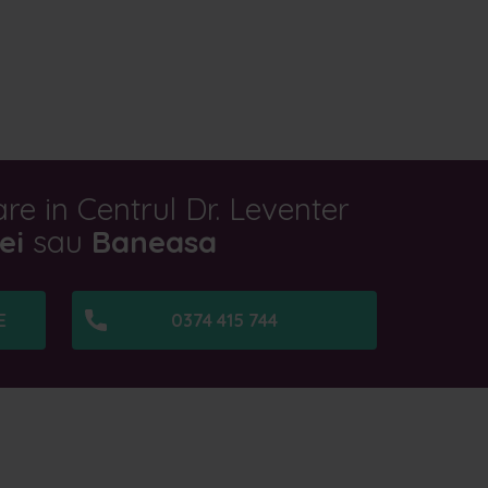
e in Centrul Dr. Leventer
ei
sau
Baneasa
E
0374 415 744