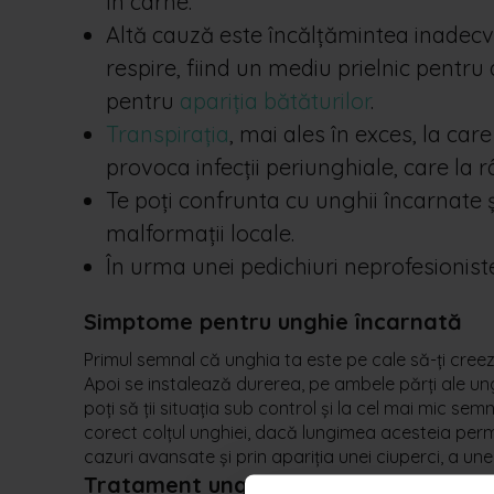
în carne.
Altă cauză este încălțămintea inadecv
respire, fiind un mediu prielnic pentru d
pentru
apariția bătăturilor
.
Transpirația
, mai ales în exces, la care
provoca infecții periunghiale, care la r
Te poți confrunta cu unghii încarnate ș
malformații locale.
În urma unei pedichiuri neprofesioniste
Simptome pentru unghie încarnată
Primul semnal că unghia ta este pe cale să-ți creeze 
Apoi se instalează durerea, pe ambele părți ale ung
poți să ții situația sub control și la cel mai mic sem
corect colțul unghiei, dacă lungimea acesteia permit
cazuri avansate și prin apariția unei ciuperci, a un
Tratament unghie încarnată