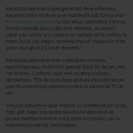
Keratoza seboreică este generată de proliferarea
keratinocitelor imature și se manifestă sub forma unor
excrescențe cutanate
numite veruci seboreice, care au
formă rotundă sau ovală, sunt reliefate, au aspect
cerat sau solzos și o culoare ce variază de la cafeniu la
maro închis sau negru. Acestea tind să crească în timp
și pot ajunge la 2,5 cm în diametru.
Keratoza seboreică este o afecțiune comună,
necontagioasă, întâlnită în special după 50 de ani, mai
rar la tineri. Conform celor mai recente statistici,
aproximativ 75% din populația globului dezvoltă leziuni
specifice keratozei seboreice până la vârsta de 70 de
ani.
Verucile seboreice apar treptat, cu predilecție pe scalp,
față, gât, piept sau spate (keratoza seboreică se
poate manifesta însă în orice zonă a corpului), iar cu
înaintarea în vârstă, se înmulțesc.