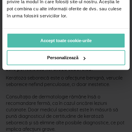
privire la modul în care folosiți site-ul nostru. Aceștia le
pot combina cu alte informații oferite de dvs. sau culese
Chiuretaj- indepărtare mecanică prin
în urma folosirii serviciilor lor.
raclarea leziunii
In cazul keratozelor mici se îndepărtează mecanic prin
raclare a tegumentului, urmată de hemostază cu
soluție hemostatică, în cazul leziunilor mai mari se pun
Accept toate cookie-urile
câteva puncte de xilină la baza acesteia. Este una
dintre cele mai folosite metode, una dintre celel mai
eficientă și care se vindecă frumos.
Personalizează
Este periculoasă keratoza seboreică?
Keratoza seboreică este o afecțiune benignă, verucile
seboreice nefiind periculoase, ci doar inestetice.
Consultația de dermatologie rămâne însă o
recomandare fermă, ca în cazul oricărei leziuni
cutanate. Doar medicul specialist este în măsură să
pună diagnosticul de certitudine de keratoză
seboreică și să elimine alte posibile diagnostice, ce pot
implica afecțiuni grave.