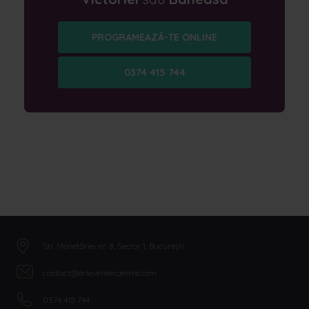
PROGRAMEAZĂ-TE ONLINE
0374 415 744
Str. Monetăriei nr. 8, Sector 1, București
contact@drleventercentre.com
0374 415 744