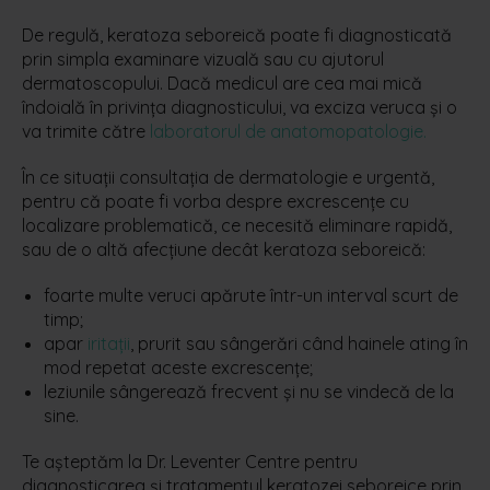
De regulă, keratoza seboreică poate fi diagnosticată
prin simpla examinare vizuală sau cu ajutorul
dermatoscopului. Dacă medicul are cea mai mică
îndoială în privința diagnosticului, va exciza veruca și o
va trimite către
laboratorul de anatomopatologie.
În ce situații consultația de dermatologie e urgentă,
pentru că poate fi vorba despre excrescențe cu
localizare problematică, ce necesită eliminare rapidă,
sau de o altă afecțiune decât keratoza seboreică:
foarte multe veruci apărute într-un interval scurt de
timp;
apar
iritații
, prurit sau sângerări când hainele ating în
mod repetat aceste excrescențe;
leziunile sângerează frecvent și nu se vindecă de la
sine.
Te așteptăm la Dr. Leventer Centre pentru
diagnosticarea și tratamentul keratozei seboreice prin