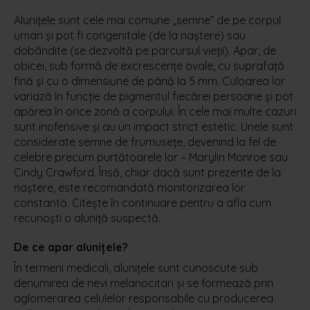
Alunițele sunt cele mai comune „semne” de pe corpul
uman și pot fi congenitale (de la naștere) sau
dobândite (se dezvoltă pe parcursul vieții). Apar, de
obicei, sub formă de excrescențe ovale, cu suprafață
fină și cu o dimensiune de până la 5 mm. Culoarea lor
variază în funcție de pigmentul fiecărei persoane și pot
apărea în orice zonă a corpului. În cele mai multe cazuri
sunt inofensive și au un impact strict estetic. Unele sunt
considerate semne de frumusețe, devenind la fel de
celebre precum purtătoarele lor – Marylin Monroe sau
Cindy Crawford. Însă, chiar dacă sunt prezente de la
naștere, este recomandată monitorizarea lor
constantă. Citește în continuare pentru a afla cum
recunoști o aluniță suspectă.
De ce apar alunițele?
În termeni medicali, alunițele sunt cunoscute sub
denumirea de nevi melanocitari și se formează prin
aglomerarea celulelor responsabile cu producerea