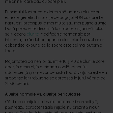
melaninei, care dau culoare pielii.
Principalul factor care determină apariția alunițelor
este cel genetic. În funcție de bagajul ADN cu care te
naști, ești predispus la mai multe sau mai puține alunițe.
Dacă pielea este deschisă la culoare, ai șanse în plus
să-ți apară
alunițe
. Modificările hormonale pot
influența, la rândul lor, apariția alunițelor. În cazul celor
dobândite, expunerea la soare este cel mai puternic
factor.
Majoritatea oamenilor au între 10 și 40 de alunițe care
apar, în general, în perioada copilăriei sau în
adolescență și care vor persista toată viața. Creșterea
și apariția lor trebuie să se oprească în jurul vârstei de
25-30 de ani.
Alunițe normale vs. alunițe periculoase
Cât timp alunițele nu ies din parametrii normali și își
păstrează caracteristicile inițiale, nu prezintă niciun
pericol. Dar dacă își schimbă forma ori dimensiunea,