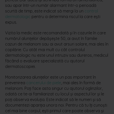
sau apar într-un număr alarmant într-o perioadă
scurtă de timp, este indicat să mergi la un
control
dermatologic
pentru a determina riscul la care ești
expus.
Vizita la medic este recomandată și în cazurile în care
numărul alunițelor depășește 50, ai avut în familie
cazuri de melanom sau ai avut arsuri solare, mai ales în
copilărie. Cu atât mai mult cu cât controlul
dermatologic nu este unul intruziv sau dureros, medicul
făcând o evaluare specializată cu ajutorul
dermatoscopiei.
Monitorizarea alunițelor este un pas important în
prevenirea
cancerului de piele
, mai ales în formă de
melanom. Poți face asta singur cu ajutorul oglinzilor,
odată ce te-ai familiarizat cu locul și aspectul lor și le
poți observa evoluția. Este indicat să le numeri și să
documentezi apariția unora noi. Pentru că tu îți cunoști
cel mai bine corpul, ești primul care poate observa și