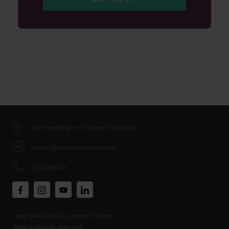
Str. Monetăriei nr. 8, Sector 1, București
contact@drleventercentre.com
0374 415 744
Copyright 2026 © Dr Leventer Centre
Toate drepturile rezervate.