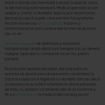
Dacă o aluniță sau mai multe ți se par suspecte, vizita
la dermatolog este necesară. Medicul specialist poate
realiza o „hartă” a alunițelor atipice, prin examinarea
dermatoscopică a pielii, care permite fotografierea
fiecărei alunițe sau
pete suspecte
în parte și
monitorizarea lor prin comparație la interval de 6 luni
sau un an.
Alunițele suspecte
se operează și examenul
histopatologic arată dacă sunt benigne sau au devenit
maligne. Operația nu comportă niciun risc pentru
pacient!
Nu poți evita apariția alunițelor, dar poți evita ca
acestea să devină periculoase pentru sănătatea ta.
Dacă ai suspiciuni în legătură cu alunițele tale sau dacă
ai impresia că au suferit schimbări în ultima perioadă
de timp, nu aștepta ca temerile tale să se confirme și
fă-ți o
programare
la medicul dermatolog acum!