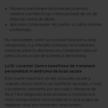
folosirea unei bariere de protecție puternice:
vaselina cosmetică sau creme pe bază de unt de
shea sau ceară de albine;
aplicarea compreselor reci, pentru a calma durerea
și inflamația.
Nu rupe pielițele, acest lucru poate favoriza nu doar
sângerarea, ci și infecțiile! Limitează-te la hidratare
intensivă, până la obținerea unui tratament adecvat
pentru buze uscate de la medicul dermatolog.
La Dr. Leventer Centre beneficiezi de tratament
personalizat în sindromul de buze uscate
Este foarte important să reții că buzele uscate și
crăpate, atunci când nu se manifestă sporadic, ci sunt
o problemă constantă, pot ascunde o afecțiune de
fond. Fără diagnosticarea acesteia și tratarea ei în
mod corespunzător, este posibil să nu poți scăpa de
neplăceri doar prin tratament simptomatic.