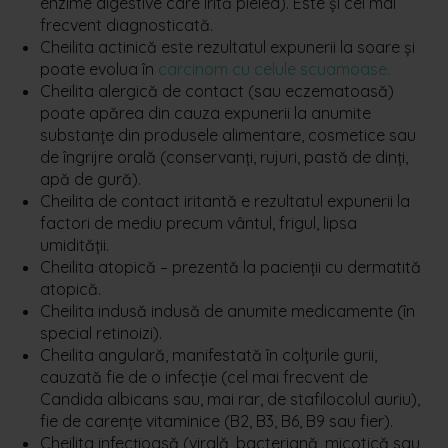
enzime digestive care irită pielea). Este și cel mai
frecvent diagnosticată.
Cheilita actinică este rezultatul expunerii la soare și
poate evolua în
carcinom cu celule scuamoase.
Cheilita alergică de contact (sau eczematoasă)
poate apărea din cauza expunerii la anumite
substanțe din produsele alimentare, cosmetice sau
de îngrijre orală (conservanți, rujuri, pastă de dinți,
apă de gură).
Cheilita de contact iritantă e rezultatul expunerii la
factori de mediu precum vântul, frigul, lipsa
umidității.
Cheilita atopică – prezentă la pacienții cu dermatită
atopică.
Cheilita indusă indusă de anumite medicamente (în
special retinoizi).
Cheilita angulară, manifestată în colțurile gurii,
cauzată fie de o infecție (cel mai frecvent de
Candida albicans sau, mai rar, de stafilocolul auriu),
fie de carențe vitaminice (B2, B3, B6, B9 sau fier).
Cheilita infecțioasă (virală, bacteriană, micotică sau