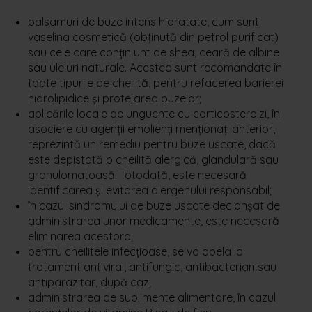
balsamuri de buze intens hidratate, cum sunt
vaselina cosmetică (obținută din petrol purificat)
sau cele care conțin unt de shea, ceară de albine
sau uleiuri naturale. Acestea sunt recomandate în
toate tipurile de cheilită, pentru refacerea barierei
hidrolipidice și protejarea buzelor;
aplicările locale de unguente cu corticosteroizi, în
asociere cu agenții emolienți menționați anterior,
reprezintă un remediu pentru buze uscate, dacă
este depistată o cheilită alergică, glandulară sau
granulomatoasă. Totodată, este necesară
identificarea și evitarea alergenului responsabil;
în cazul sindromului de buze uscate declanșat de
administrarea unor medicamente, este necesară
eliminarea acestora;
pentru cheilitele infecțioase, se va apela la
tratament antiviral, antifungic, antibacterian sau
antiparazitar, după caz;
administrarea de suplimente alimentare, în cazul