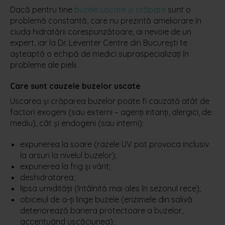
Dacă pentru tine
buzele uscate și crăpate
sunt o
problemă constantă, care nu prezintă ameliorare în
ciuda hidratării corespunzătoare, ai nevoie de un
expert, iar la Dr. Leventer Centre din București te
așteaptă o echipă de medici supraspecializați în
probleme ale pielii.
Care sunt cauzele buzelor uscate
Uscarea și crăparea buzelor poate fi cauzată atât de
factori exogeni (sau externi – agenți iritanți, alergici, de
mediu), cât și endogeni (sau interni):
expunerea la soare (razele UV pot provoca inclusiv
la arsuri la nivelul buzelor);
expunerea la frig și vânt;
deshidratarea;
lipsa umidității (întâlnită mai ales în sezonul rece);
obiceiul de a-ți linge buzele (enzimele din salivă
deteriorează bariera protectoare a buzelor,
accentuând uscăciunea);