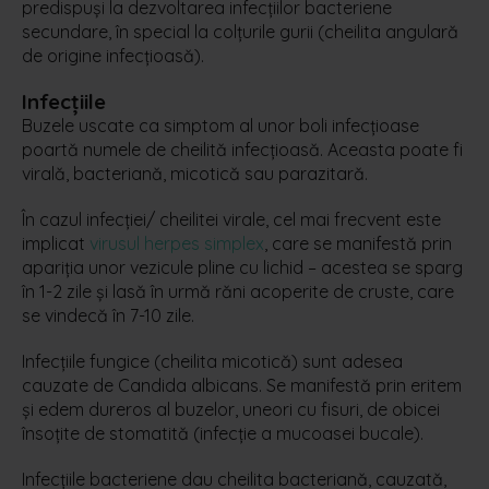
predispuși la dezvoltarea infecțiilor bacteriene
secundare, în special la colțurile gurii (cheilita angulară
de origine infecțioasă).
Infecțiile
Buzele uscate ca simptom al unor boli infecțioase
poartă numele de cheilită infecțioasă. Aceasta poate fi
virală, bacteriană, micotică sau parazitară.
În cazul infecției/ cheilitei virale, cel mai frecvent este
implicat
virusul herpes simplex
, care se manifestă prin
apariția unor vezicule pline cu lichid – acestea se sparg
în 1-2 zile și lasă în urmă răni acoperite de cruste, care
se vindecă în 7-10 zile.
Infecțiile fungice (cheilita micotică) sunt adesea
cauzate de Candida albicans. Se manifestă prin eritem
și edem dureros al buzelor, uneori cu fisuri, de obicei
însoțite de stomatită (infecție a mucoasei bucale).
Infecțiile bacteriene dau cheilita bacteriană, cauzată,