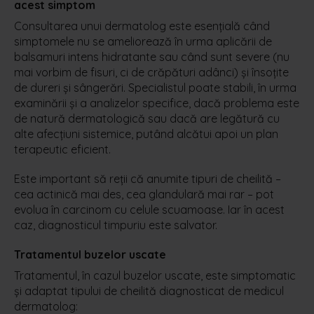
acest simptom
Consultarea unui dermatolog este esențială când
simptomele nu se ameliorează în urma aplicării de
balsamuri intens hidratante sau când sunt severe (nu
mai vorbim de fisuri, ci de crăpături adânci) și însoțite
de dureri și sângerări. Specialistul poate stabili, în urma
examinării și a analizelor specifice, dacă problema este
de natură dermatologică sau dacă are legătură cu
alte afecțiuni sistemice, putând alcătui apoi un plan
terapeutic eficient.
Este important să reții că anumite tipuri de cheilită –
cea actinică mai des, cea glandulară mai rar – pot
evolua în carcinom cu celule scuamoase. Iar în acest
caz, diagnosticul timpuriu este salvator.
Tratamentul buzelor uscate
Tratamentul, în cazul buzelor uscate, este simptomatic
și adaptat tipului de cheilită diagnosticat de medicul
dermatolog: