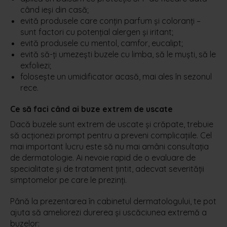
când ieși din casă;
evită produsele care conțin parfum și coloranți –
sunt factori cu potențial alergen și iritant;
evită produsele cu mentol, camfor, eucalipt;
evită să-ți umezești buzele cu limba, să le muști, să le
exfoliezi;
folosește un umidificator acasă, mai ales în sezonul
rece.
Ce să faci când ai buze extrem de uscate
Dacă buzele sunt extrem de uscate și crăpate, trebuie
să acționezi prompt pentru a preveni complicațiile. Cel
mai important lucru este să nu mai amâni consultația
de dermatologie. Ai nevoie rapid de o evaluare de
specialitate și de tratament țintit, adecvat severității
simptomelor pe care le prezinți.
Până la prezentarea în cabinetul dermatologului, te pot
ajuta să ameliorezi durerea și uscăciunea extremă a
buzelor: