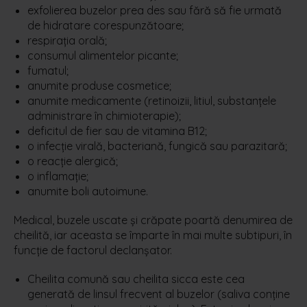
exfolierea buzelor prea des sau fără să fie urmată
de hidratare corespunzătoare;
respirația orală;
consumul alimentelor picante;
fumatul;
anumite produse cosmetice;
anumite medicamente (retinoizii, litiul, substanțele
administrare în chimioterapie);
deficitul de fier sau de vitamina B12;
o infecție virală, bacteriană, fungică sau parazitară;
o reacție alergică;
o inflamație;
anumite boli autoimune.
Medical, buzele uscate și crăpate poartă denumirea de
cheilită, iar aceasta se împarte în mai multe subtipuri, în
funcție de factorul declanșator.
Cheilita comună sau cheilita sicca este cea
generată de linsul frecvent al buzelor (saliva conține