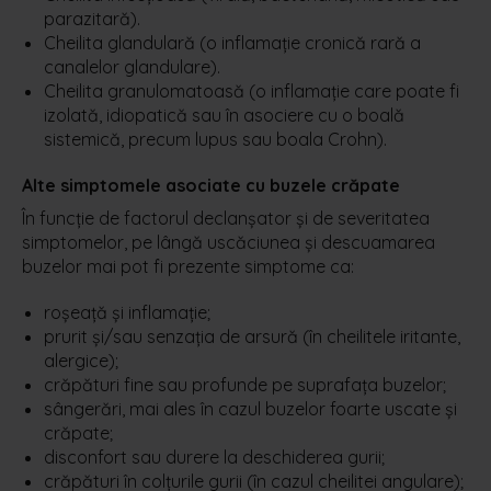
parazitară).
Cheilita glandulară (o inflamație cronică rară a
canalelor glandulare).
Cheilita granulomatoasă (o inflamație care poate fi
izolată, idiopatică sau în asociere cu o boală
sistemică, precum lupus sau boala Crohn).
Alte simptomele asociate cu buzele crăpate
În funcție de factorul declanșator și de severitatea
simptomelor, pe lângă uscăciunea și descuamarea
buzelor mai pot fi prezente simptome ca:
roșeață și inflamație;
prurit și/sau senzația de arsură (în cheilitele iritante,
alergice);
crăpături fine sau profunde pe suprafața buzelor;
sângerări, mai ales în cazul buzelor foarte uscate și
crăpate;
disconfort sau durere la deschiderea gurii;
crăpături în colțurile gurii (în cazul cheilitei angulare);