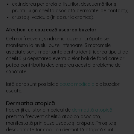
extinderea periorală a fisurilor, descuamărilor și
pruritului (în cheilita asociată dermatitei de contact);
cruste și vezicule (în cazurile cronice).
Afecțiuni ce cauzează uscarea buzelor
Cel mai frecvent, sindromul buzelor crăpate se
manifestă la nivelul buzei inferioare. Simptomele
asociate sunt importante pentru identificarea tipului de
cheilită și depistarea eventualelor boli de fond care ar
putea contribui la declanșarea acestei probleme de
sănătate.
Iată care sunt posibilele
cauze medicale
ale buzelor
uscate:
Dermatita atopică
Pacienții cu istoric medical de
dermatită atopică
prezintă frecvent cheilită atopică asociată,
manifestată prin buze uscate și crăpate, înroșite și
descuamate. Iar copiii cu dermatită atopică sunt