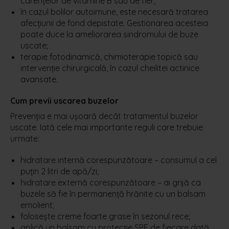
carențelor de vitamine B sau de fier;
în cazul bolilor autoimune, este necesară tratarea
afecțiunii de fond depistate. Gestionarea acesteia
poate duce la ameliorarea sindromului de buze
uscate;
terapie fotodinamică, chimioterapie topică sau
intervenție chirurgicală, în cazul cheilitei actinice
avansate.
Cum previi uscarea buzelor
Prevenția e mai ușoară decât tratamentul buzelor
uscate. Iată cele mai importante reguli care trebuie
urmate:
hidratare internă corespunzătoare – consumul a cel
puțin 2 litri de apă/zi;
hidratare externă corespunzătoare – ai grijă ca
buzele să fie în permanență hrănite cu un balsam
emolient;
folosește creme foarte grase în sezonul rece;
aplică un balsam cu protecție SPF de fiecare dată