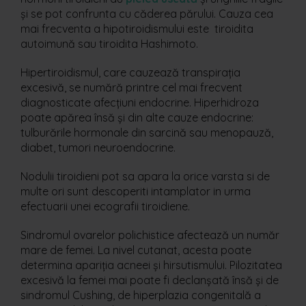
și se pot confrunta cu căderea părului. Cauza cea
mai frecventa a hipotiroidismului este tiroidita
autoimună sau tiroidita Hashimoto.
Hipertiroidismul, care cauzează transpirația
excesivă, se numără printre cel mai frecvent
diagnosticate afecțiuni endocrine. Hiperhidroza
poate apărea însă și din alte cauze endocrine:
tulburările hormonale din sarcină sau menopauză,
diabet, tumori neuroendocrine.
Nodulii tiroidieni pot sa apara la orice varsta si de
multe ori sunt descoperiti intamplator in urma
efectuarii unei ecografii tiroidiene.
Sindromul ovarelor polichistice afectează un număr
mare de femei. La nivel cutanat, acesta poate
determina apariția acneei și hirsutismului. Pilozitatea
excesivă la femei mai poate fi declanșată însă și de
sindromul Cushing, de hiperplazia congenitală a