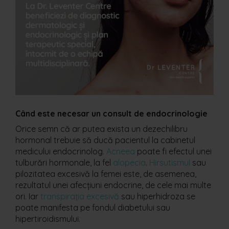
Când este necesar un consult de endocrinologie
Orice semn că ar putea exista un dezechilibru
hormonal trebuie să ducă pacientul la cabinetul
medicului endocrinolog.
Acneea
poate fi efectul unei
tulburări hormonale, la fel
alopecia
.
Hirsutismul
sau
pilozitatea excesivă la femei este, de asemenea,
rezultatul unei afecțiuni endocrine, de cele mai multe
ori. Iar
transpirația excesivă
sau hiperhidroza se
poate manifesta pe fondul diabetului sau
hipertiroidismului.