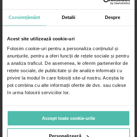
terapeutic special, care să trateze ambele afecțiuni.
Ce analize de endocrinologie pot fi necesare
Consimțământ
Detalii
Despre
Pentru confirmarea suspiciunii că la baza
manifestării dermatologice stă o dereglare
hormonală, medicul poate recomanda, după
Acest site utilizează cookie-uri
consultul de endocrinologie:
Folosim cookie-uri pentru a personaliza conținutul și
anunțurile, pentru a oferi funcții de rețele sociale și pentru
efectuarea unei ecografii de tiroidă;
a analiza traficul. De asemenea, le oferim partenerilor de
dozarea hormonală – testarea nivelurilor de
tiroxină (T3) și triiodotironină (T4), hormonii
rețele sociale, de publicitate și de analize informații cu
secretați de glanda tiroidă, și al TSH – hormonul
privire la modul în care folosiți site-ul nostru. Aceștia le
mesager prin care glanda pituitară transmite
pot combina cu alte informații oferite de dvs. sau culese
glandei tiroide cantitatea de hormoni pe care
în urma folosirii serviciilor lor.
trebuie să o secrete. Acestea arată dacă există o
dereglare a tiroidei – hipertiroidism sau
hipotiroidism;
dozarea anticorpilor specifici bolilor autoimune
Accept toate cookie-urile
tiroidiene (ATPO – anticorpi antitireoperoxidază,
ATGL – anticorpi antitireoglobulina, TRAB –
Personalizează