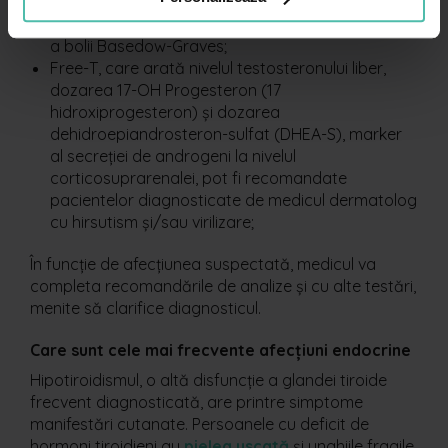
anticorpi antireceptor TSH). Un nivel crescut
poate semnala prezența tiroiditei Hashimoto sau
a bolii Basedow-Graves;
Free-T, care arată nivelul testosteronului liber,
dozarea 17-OH Progesteron (17
hidroxiprogesteron) și dozarea
dehidroepiandrosteron-sulfat (DHEA-S), marker
al secreției de androgeni la nivelul
corticosuprarenalei, pot fi recomandate
pacientelor diagnosticate de medicul dermatolog
cu hirsutism și/sau virilizare;
În funcție de afecțiunea suspectată, medicul va
completa recomandările de analize și cu alte testări,
menite să clarifice diagnosticul.
Care sunt cele mai frecvente afecțiuni endocrine
Hipotiroidismul, o altă disfuncție a glandei tiroide
frecvent diagnosticată, are printre simptome
manifestări cutanate. Persoanele cu deficit de
hormoni tiroidieni au
pielea uscată
și unghiile fragile