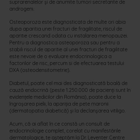
suprarenalelor și de anumite tumori secretante de
androgeni.
Osteoporoza este diagnosticata de multe ori abia
dupa aparitia unei fracturi de fragilitate, riscul de
aparitie crescand odata cu instalarea menopauzei.
Pentru a diagnostica osteoporoza sau pentru a
stabili riscul de aparitie al unei fracturi de fragilitate
este nevoie de o evaluare endocrinologica a
factorilor de risc, percum si de efectuarea testului
DXA (osteodensitometrie).
Diabetul, poate cel mai des diagnosticată boală de
cauză endocrină (peste 1.250.000 de pacienți sunt în
evidențele medicilor din România), poate duce la
îngroșarea pielii, la apariția de pete maronii
(dermatopatia diabetică) și la declanșarea vitiligo.
Acum, că ai aflat în ce constă un consult de
endocrinologie complet, corelat cu manifestările
dermatologice, te așteptăm la Dr. Leventer Centre