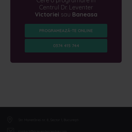
Cere o programare in
Centrul Dr. Leventer
Victoriei
sau
Baneasa
PROGRAMEAZĂ-TE ONLINE
0374 415 744
Str. Monetăriei nr. 8, Sector 1, București
contact@drleventercentre.com