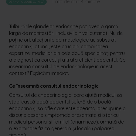
Timp de citit:
4
minute
DERMATOLOGIE CLINICĂ
Tulburările glandelor endocrine pot avea o gamă
largă de manifestări, inclusiv la nivel cutanat. Nu de
puține ori, afecțiunile dermatologice au substrat
endocrin și atunci, este crucială combinarea
expertizei medicilor din cele două specialități pentru
a diagnostica corect și a trata eficient pacientul. Ce
înseamnă consultul de endocrinologie în acest
context? Explicăm imediat.
Ce înseamnă consultul endocrinologic
Consultul de endocrinologie, care ajută medicul să
stabilească dacă pacientul suferă de o boală
endocrină și să afle care este aceasta, presupune o
discuție despre simptomele prezentate și istoricul
medical personal și familial (anamneza), urmată de
o examinare fizică generală și locală (palparea
tiroidei).