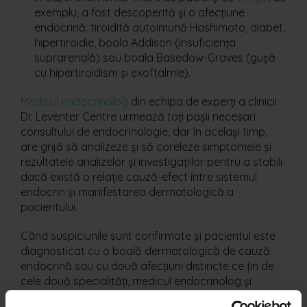
exemplu, a fost descoperită și o afecțiune
endocrină: tiroidită autoimună Hashimoto, diabet,
hipertiroidie, boala Addison (insuficiența
suprarenală) sau boala Basedow-Graves (gușă
cu hipertiroidism și exoftalmie).
Medicul endocrinolog
din echipa de experți a clinicii
Dr. Leventer Centre urmează toți pașii necesari
consultului de endocrinologie, dar în același timp,
are grijă să analizeze și să coreleze simptomele și
rezultatele analizelor și investigațiilor pentru a stabili
dacă există o relație cauză-efect între sistemul
endocrin și manifestarea dermatologică a
pacientului.
Când suspiciunile sunt confirmate și pacientul este
diagnosticat cu o boală dermatologică de cauză
endocrină sau cu două afecțiuni distincte ce țin de
cele două specialități, medicul endocrinolog și
medicul dermatolog concep împreună un plan