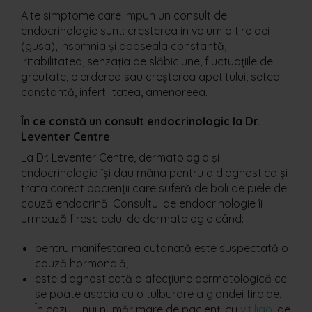
Alte simptome care impun un consult de
endocrinologie sunt: cresterea in volum a tiroidei
(gusa), insomnia și oboseala constantă,
iritabilitatea, senzația de slăbiciune, fluctuațiile de
greutate, pierderea sau creșterea apetitului, setea
constantă, infertilitatea, amenoreea.
În ce constă un consult endocrinologic la Dr.
Leventer Centre
La Dr. Leventer Centre, dermatologia și
endocrinologia își dau mâna pentru a diagnostica și
trata corect pacienții care suferă de boli de piele de
cauză endocrină. Consultul de endocrinologie îi
urmează firesc celui de dermatologie când:
pentru manifestarea cutanată este suspectată o
cauză hormonală;
este diagnosticată o afecțiune dermatologică ce
se poate asocia cu o tulburare a glandei tiroide.
În cazul unui număr mare de pacienți cu
vitiligo
, de