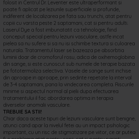
folosit in Centrul Dr. Leventer este ultraperformant si
poate fi aplicat pe leziunile superficiale si profunde,
indiferent de localizarea pe fata sau trunchi, atat pentru
copiii cu varsta peste 2 saptamani, cat si pentru adulti.
Laserul Dye a fost imbunatatit ca tehnologie, fiind
conceput special pentru leziuni vasculare, astfe incat
pielea sa nu sufere si sa nu isi schimbe textura si culoarea
naturala. Tratamentul laser se bazeaza pe absorbtia
luminii doar de cromoforul rosu, adica de oxihemoglobina
din sange, si este cunoscut sub numele de terapie bazata
pe fototermoliza selectiva. Vasele de sange sunt inchise
din aproape in aproape, prin sedinte repetate la interval
de 3-4 saptamani, pana la vindecarea completa. Riscurile
minime si aspectul normal al pielii dupa efectuarea
tratamentului il fac abordarea optima in terapia
diverselor anomalii vasculare.
TREBUIE SA STII!
Chiar daca aceste tipuri de leziuni vasculare sunt benigne,
atunci cand apar la nivelul fetei au un impact psihologic
important, cu un risc de stigmatizare pe viitor, ce ar putea