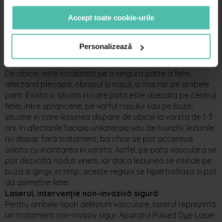
O alta leziune vasculara benigna frecvent intalnita este
Accept toate cookie-urile
malfomatia capilara, cunoscuta sub denumirile de „port-
wine stain”, „pata de vin de Porto”, „pata de somon”,
nevus flammeus sau „sarutul ingerului”. Se prezinta sub
Personalizează
forma unei pete plane rosii-vinetii, cu margini bine definite,
localizata mai des pe fata, dar si pe trunchi sau membre.
De obicei, este localizata pe o singura parte a fetei,
afectand pleoapa, obrazul si nasul, si mai rar pe ambele
parti. Exista si situatii in care pata este asezata pe centrul
fetei, intre sprancene, pe varful nasului sau pe buze,
situatie in care leziunea dispare de obicei la varsta de 1-3
ani. In afectarile faciale unilaterale sau de trunchi, leziunile
nu dispar fara tratament, ba chiar se pot accentua
odata cu inaintarea in varsta. Astfel, pe pata vasculara se
pot dezvolta noduli vinetii, iar daca leziunea se intinde pe
buza si gingii, in timp, aceste regiuni se hipertrofiaza si pot
da asimetrie fetei.
Laserul, intervenție non-invazivă sigură
Pentru ambele tipuri deleziuni vasculare, laserul reprezintă
un tratament non-invaziv sigur. Aparatul Pulsed Dye Laser