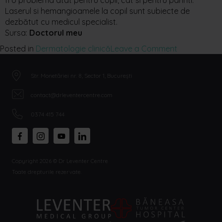
fi o problema atat pentru copii, cat si pentru parinti.
Laserul si hemangioamele la copil sunt subiecte de
dezbătut cu medicul specialist.
Sursa:
Doctorul meu
Posted in
Dermatologie clinică
Leave a Comment
Str. Monetăriei nr. 8, Sector 1, București
contact@drleventercentre.com
0374 415 744
Copyright 2026 © Dr Leventer Centre
Toate drepturile rezervate.