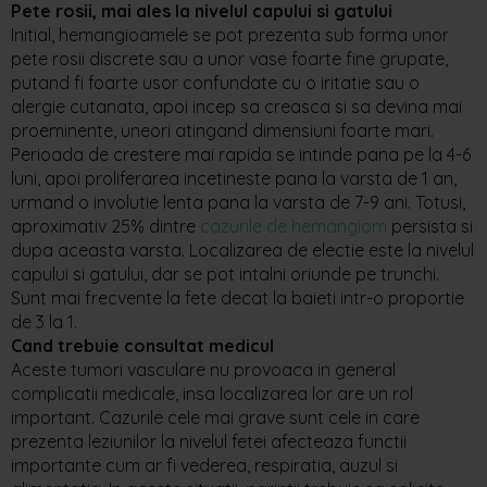
Pete rosii, mai ales la nivelul capului si gatului
Initial, hemangioamele se pot prezenta sub forma unor
pete rosii discrete sau a unor vase foarte fine grupate,
putand fi foarte usor confundate cu o iritatie sau o
alergie cutanata, apoi incep sa creasca si sa devina mai
proeminente, uneori atingand dimensiuni foarte mari.
Perioada de crestere mai rapida se intinde pana pe la 4-6
luni, apoi proliferarea incetineste pana la varsta de 1 an,
urmand o involutie lenta pana la varsta de 7-9 ani. Totusi,
aproximativ 25% dintre
cazurile de hemangiom
persista si
dupa aceasta varsta. Localizarea de electie este la nivelul
capului si gatului, dar se pot intalni oriunde pe trunchi.
Sunt mai frecvente la fete decat la baieti intr-o proportie
de 3 la 1.
Cand trebuie consultat medicul
Aceste tumori vasculare nu provoaca in general
complicatii medicale, insa localizarea lor are un rol
important. Cazurile cele mai grave sunt cele in care
prezenta leziunilor la nivelul fetei afecteaza functii
importante cum ar fi vederea, respiratia, auzul si