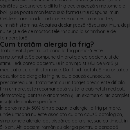
sănătos. Expunerea pielii la frig declanşează simptome ale
bolii şi se poate manifesta sub forma unui răspuns imun.
Celulele care produc urticarie se numesc mastocite și
elimină histamina. Aceatsa declanşează răspunsul imun, deşi
nu se ştie de ce mastocitele răspund la schimbările de
temperatură.
Cum tratăm alergia la frig?
Tratamentul pentru urticaria la frig primară este
simptomatic. Se compune din protejarea pacientului de
stimul, educarea pacientului în privinţa stilului de viaţă şi
medicaţia cu antihistaminice. Dat fiind faptul că majoritatea
cazurilor de alergie la frig nu au o cauză cunoscută,
prescrierea unui tratament cu un target precis este dificilă.
Prin urmare, este recomandată vizita la cabinetul medicului
dermatolog, pentru o anamneză și un examen clinic complet
însoţit de analize specifice.
În aproximativ 50% dintre cazurile alergiei la frig primare,
unde urticaria nu este asociată cu altă cauză patologică,
simptomele alergiei pot dispărea de la sine, sau cu timpul, în
5-6 ani. Alţi pacienţi rămân cu alergia pentru o perioadă