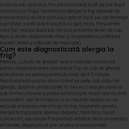
scăzută sau apă rece. Pot persista până la 48 de ore după
contactul cu frigul. Severitatea alergiei la frig depinde de
intensitatea şi durata stimulului aplicat local sau pe întreaga
suprafaţă a pielii (băi în piscină cu apă rece). Persoanele
care fac reacţia după băi reci pot prezenta dureri de cap,
leşin şi dureri abdominale chiar şi angioedema (umflarea
buzelor, limbii şi tulburări de respiraţie).
Cum este diagnosticată alergia la
frig?
Metoda „cubului de gheaţă” este o metodă cunoscută
pentru diagnosticarea urticariei la frig. Un cub de gheaţă
este plasat pe pielea pacientului timp de 4-5 minute.
Rezultatul este pozitiv atunci când pe piele, sub cubul de
gheaţă, apare în următoarele 10 minute o reacţie adversă
sub forma urticariei şi pielea se înroșește. Acest test nu este
concludent, dat fiind faptul că un rezultat negativ nu va
exclude prezenţa unei urticarii la frig, moştenită genetic.
Alergia la frig poate apărea idiopatic, fără nicio cauză
cunoscută, sau poate fi transmisă ereditar de la un membru
al familiei, diagnosticat prin analiza cromozomială.