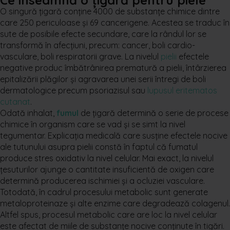
Ce înseamnă o țigară pentru piele
O singură țigară conține 4000 de substanțe chimice dintre
care 250 periculoase și 69 cancerigene. Acestea se traduc în
sute de posibile efecte secundare, care la rândul lor se
transformă în afecțiuni, precum: cancer, boli cardio-
vasculare, boli respiratorii grave. La nivelul
pielii
efectele
negative produc îmbătrânirea prematură a pielii, întârzierea
epitalizării plăgilor și agravarea unei serii întregi de boli
dermatologice precum psoriazisul sau
lupusul eritematos
cutanat
.
Odată inhalat,
fumul
de țigară determină o serie de procese
chimice în organism care se vad și se simt la nivel
tegumentar. Explicația medicală care susține efectele nocive
ale tutunului asupra pielii constă în faptul că fumatul
produce stres oxidativ la nivel celular. Mai exact, la nivelul
țesuturilor ajunge o cantitate insuficientă de oxigen care
determină producerea ischimiei și a ocluziei vasculare.
Totodată, în cadrul procesului metabolic sunt generate
metaloproteinaze și alte enzime care degradează colagenul.
Altfel spus, procesul metabolic care are loc la nivel celular
este afectat de miile de substanțe nocive conținute în tigări.