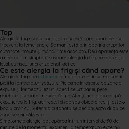
Top
Alergia la frig este o condiţie complexă care apare cel mai
frecvent la femei tinere. Se manifestă prin apariţia erupţiilor
cutanate înroşite şi mâncărime asociată. Deşi aparenţa este
a unei boli cu simptome uşoare, alergia la frig are potenţial
letal, cu riscul unei crize anafilactice.
Ce este alergia la frig și când apare?
Alergia la frig sau
urticaria
la frig apare
în urma expunerii
pielii la temperaturi scăzute. Pielea se înroşeşte pe zonele
expuse
şi formează leziuni specifice urticariei, pete
reliefate,
asociate cu mâncărime. Afecţiunea apare după
expunerea la frig, aer rece, lichide sau obiecte reci şi este o
boală cronică. Suferinţa cutanată se declanşează după ce
zona se reîncălzeşte.
Simptomele alergiei pot apărea într-un interval de 30 de
minute de la momentul expunerii la temperatură externă