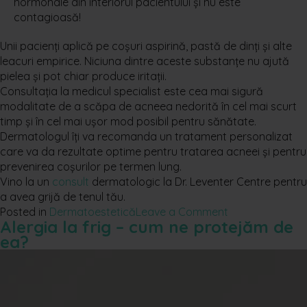
hormonale din interiorul pacientului și nu este
contagioasă!
Unii pacienți aplică pe coșuri aspirină, pastă de dinți și alte
leacuri empirice. Niciuna dintre aceste substanțe nu ajută
pielea și pot chiar produce iritații.
Consultația la medicul specialist este cea mai sigură
modalitate de a scăpa de acneea nedorită în cel mai scurt
timp și în cel mai ușor mod posibil pentru sănătate.
Dermatologul îți va recomanda un tratament personalizat
care va da rezultate optime pentru tratarea acneei și pentru
prevenirea coșurilor pe termen lung.
Vino la un
consult
dermatologic la Dr. Leventer Centre pentru
a avea grijă de tenul tău.
on
Posted in
Dermatoestetică
Leave a Comment
Alergia la frig – cum ne protejăm de
Dermatologul
ea?
îți
spune
exact
ce
să