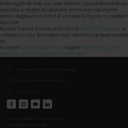
îndelungată de timp sau chiar definitiv. Consultaţia medicului
specialist şi testele de laborator sunt foarte importante
pentru diagnosticul corect al urticariei la frig sau a condiţiilor
asociate.
Nu lăsa frigul să-ți strice iarna. Vino la
Centrul Dr. Leventer
și
vorbește cu unul din medicii noștri dermatologi despre pielea
ta.
Posted in
Dermatologie clinică
Tagged
alergie la frig
,
sfatul
on
medicului dermatolog
Leave a Comment
Alergia
la
Str. Monetăriei nr. 8, Sector 1, București
frig
–
contact@drleventercentre.com
cum
ne
0374 415 744
protejăm
de
ea?
Copyright 2026 © Dr Leventer Centre
Toate drepturile rezervate.