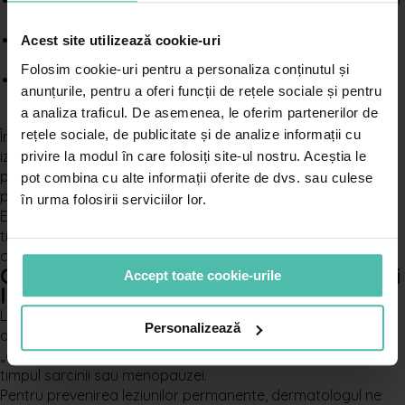
cu ce produse?
Ce fel de cosmetice sunt potrivite pentru tipul meu de
Acest site utilizează cookie-uri
piele?
Folosim cookie-uri pentru a personaliza conținutul și
Ce impact are alimentația în dezvoltarea/inhibarea
anunțurile, pentru a oferi funcții de rețele sociale și pentru
coșurilor?
a analiza traficul. De asemenea, le oferim partenerilor de
rețele sociale, de publicitate și de analize informații cu
În cazul adolescenților care se confruntă cu probleme de
izolare socială cauzate de apariția coșurilor, dermatologul
privire la modul în care folosiți site-ul nostru. Aceștia le
poate sugera ședințe de consiliere cu un psihoterapeut, sau
pot combina cu alte informații oferite de dvs. sau culese
poate îndruma părintele către o comunicare productivă.
în urma folosirii serviciilor lor.
Este important de înțeles că acneea poate fi tratată, atâta
timp cât menținem o rutină de îngrijire sau de tratament
corectă.
Ce spune dermatologul despre coșuri
Accept toate cookie-urile
la adulți?
La adulți, fluctuațiile hormonale sunt responsabile pentru
Personalizează
apariția coșurilor. Din acest motiv, unele femei au parte de
„acnee ciclică”, care apare înaintea menstruației, dar și în
timpul sarcinii sau menopauzei.
Pentru prevenirea leziunilor permanente, dermatologul ne