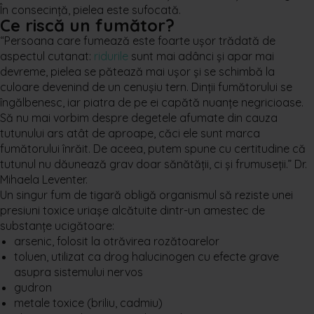
În consecință, pielea este sufocată.
Ce riscă un fumător?
“Persoana care fumează este foarte ușor trădată de
aspectul cutanat:
ridurile
sunt mai adânci și apar mai
devreme, pielea se pătează mai ușor și se schimbă la
culoare devenind de un cenușiu
tern
. Dinții fumătorului se
îngălbenesc, iar piatra de pe ei capătă nuanțe negricioase.
Să nu mai vorbim despre degetele afumate din cauza
tutunului ars atât de aproape, căci ele sunt marca
fumătorului înrăit. De aceea, putem spune cu certitudine că
tutunul nu dăunează grav doar sănătății, ci și frumuseții.” Dr.
Mihaela Leventer.
Un singur fum de tigară obligă organismul să reziste unei
presiuni toxice uriașe alcătuite dintr-un amestec de
substanțe ucigătoare:
arsenic, folosit la otrăvirea rozătoarelor
toluen, utilizat ca drog halucinogen cu efecte grave
asupra sistemului nervos
gudron
metale toxice (briliu, cadmiu)