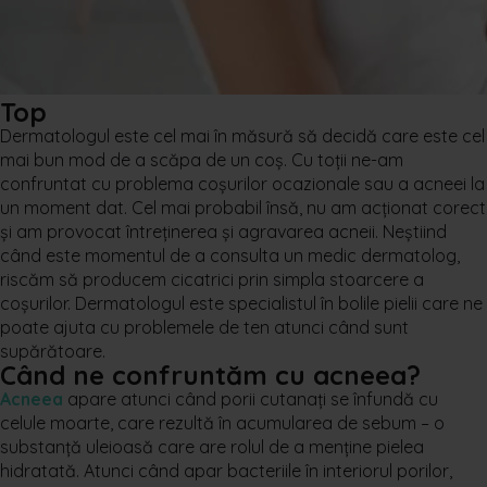
Top
Dermatologul este cel mai în măsură să decidă care este cel
mai bun mod de a scăpa de un coș. Cu toții ne-am
confruntat cu problema coșurilor ocazionale sau a acneei la
un moment dat. Cel mai probabil însă, nu am acționat corect
și am provocat întreținerea și agravarea acneii. Neștiind
când este momentul de a consulta un medic dermatolog,
riscăm să producem cicatrici prin simpla stoarcere a
coșurilor. Dermatologul este specialistul în bolile pielii care ne
poate ajuta cu problemele de ten atunci când sunt
supărătoare.
Când ne confruntăm cu acneea?
Acneea
apare atunci când porii cutanați se înfundă cu
celule moarte, care rezultă în acumularea de sebum – o
substanță uleioasă care are rolul de a menține pielea
hidratată. Atunci când apar bacteriile în interiorul porilor,