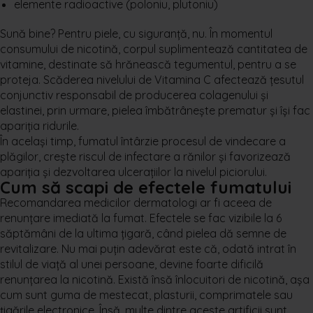
elemente radioactive (poloniu, plutoniu)
Sună bine? Pentru piele, cu siguranță, nu. În momentul
consumului de nicotină, corpul suplimentează cantitatea de
vitamine, destinate să hrănească tegumentul, pentru a se
proteja. Scăderea nivelului de Vitamina C afectează țesutul
conjunctiv responsabil de producerea colagenului și
elastinei, prin urmare, pielea îmbătrânește prematur și își fac
apariția ridurile.
În același timp, fumatul întârzie procesul de vindecare a
plăgilor, crește riscul de infectare a rănilor și favorizează
apariția și dezvoltarea ulcerațiilor la nivelul piciorului.
Cum să scapi de efectele fumatului
Recomandarea medicilor dermatologi ar fi aceea de
renunțare imediată la fumat. Efectele se fac vizibile la 6
săptămâni de la ultima țigară, când pielea dă semne de
revitalizare. Nu mai puțin adevărat este că, odată intrat în
stilul de viață al unei persoane, devine foarte dificilă
renunțarea la nicotină. Există însă înlocuitori de nicotină, așa
cum sunt guma de mestecat, plasturii, comprimatele sau
țigările electronice. Însă, multe dintre aceste artificii sunt