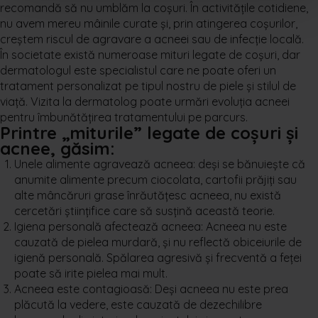
recomandă să nu umblăm la coșuri. În activitățile cotidiene,
nu avem mereu mâinile curate și, prin atingerea coșurilor,
creștem riscul de agravare a acneei sau de infecție locală.
În societate există numeroase mituri legate de coșuri, dar
dermatologul este specialistul care ne poate oferi un
tratament personalizat pe tipul nostru de piele și stilul de
viață. Vizita la dermatolog poate urmări evoluția acneei
pentru îmbunătățirea tratamentului pe parcurs.
Printre „miturile” legate de coșuri și
acnee, găsim:
Unele alimente agravează acneea: deși se bănuiește că
anumite alimente precum ciocolata, cartofii prăjiți sau
alte mâncăruri grase înrăutățesc acneea, nu există
cercetări științifice care să susțină această teorie.
Igiena personală afectează acneea: Acneea nu este
cauzată de pielea murdară, și nu reflectă obiceiurile de
igienă personală. Spălarea agresivă și frecventă a feței
poate să irite pielea mai mult.
Acneea este contagioasă: Deși acneea nu este prea
plăcută la vedere, este cauzată de dezechilibre