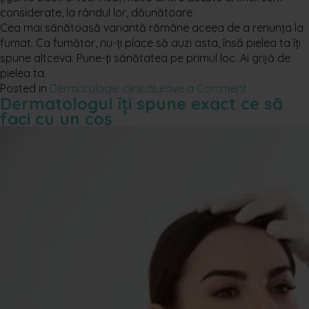
considerate, la rândul lor, dăunătoare.
Cea mai sănătoasă variantă rămâne aceea de a renunța la
fumat. Ca fumător, nu-ți place să auzi asta, însă pielea ta îți
spune altceva. Pune-ți sănătatea pe primul loc. Ai grijă de
pielea ta.
on
Posted in
Dermatologie clinică
Leave a Comment
Dermatologul îți spune exact ce să
De
faci cu un coș
ce
să
nu
fii
în
pielea
unui
fumător