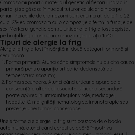
Cromozomii poartă materialul genetic al fiecărui individ în
parte, şi se găsesc în nucleul tuturor celulelor din corpul
uman. Perechile de cromozomi sunt enumeraţi de la 1 la 22,
cu al 23-lea cromozom cu o compoziţie diferită în funcţie de
sex. Markerul genetic pentru urticaria la frig a fost depistat
pe braţul lung al primului cromozom, în poziţia 1q40.
Tipuri de alergie la frig
Alergia la frig a fost împărțită în două categorii: primară şi
secundară.
Forma primară. Atunci când simptomele nu au altă cauză
primară pentru apariţia urticariei declanşată de
temperatura scăzută;
Forma secundară. Atunci când urticaria apare ca o
consecinţă a altor boli asociate. Urticaria secundară
poate apărea în urma: infecţiilor virale, medicaţiei,
hepatitei C, malignităţi hematologice, imunoterapie sau
prezenţei unei tumori canceroase;
Unele forme ale alergiei la frig sunt cauzate de o boală
autoimună, atunci când corpul se apără împotriva
organismelor necunoscute care ar putea „invada” ţesutul