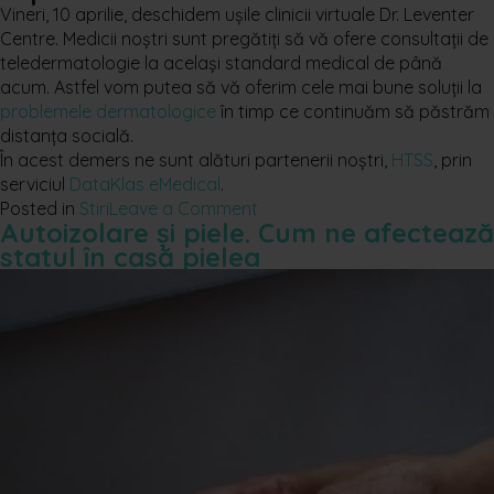
Vineri, 10 aprilie, deschidem ușile clinicii virtuale Dr. Leventer
Centre. Medicii noștri sunt pregătiți să vă ofere consultații de
teledermatologie la același standard medical de până
acum. Astfel vom putea să vă oferim cele mai bune soluții la
problemele dermatologice
în timp ce continuăm să păstrăm
distanța socială.
În acest demers ne sunt alături partenerii noștri,
HTSS
, prin
serviciul
DataKlas eMedical
.
Posted in
Stiri
Leave a Comment
Autoizolare și piele. Cum ne afectează
statul în casă pielea