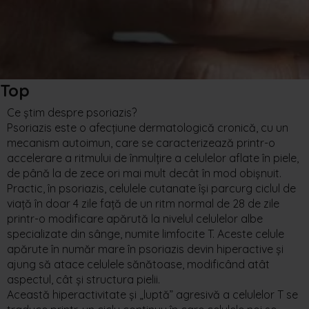
Top
Ce știm despre psoriazis?
Psoriazis este o afecțiune dermatologică cronică, cu un
mecanism autoimun, care se caracterizează printr-o
accelerare a ritmului de înmulțire a celulelor aflate în piele,
de până la de zece ori mai mult decât în mod obișnuit.
Practic, în psoriazis, celulele cutanate își parcurg ciclul de
viață în doar 4 zile față de un ritm normal de 28 de zile
printr-o modificare apărută la nivelul celulelor albe
specializate din sânge, numite limfocite T. Aceste celule
apărute în număr mare în psoriazis devin hiperactive și
ajung să atace celulele sănătoase, modificând atât
aspectul, cât și structura pielii.
Această hiperactivitate și „luptă” agresivă a celulelor T se