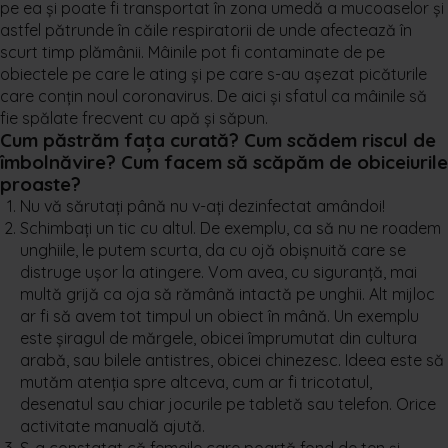
pe ea și poate fi transportat în zona umedă a mucoaselor și
astfel pătrunde în căile respiratorii de unde afectează în
scurt timp plămânii. Mâinile pot fi contaminate de pe
obiectele pe care le ating și pe care s-au așezat picăturile
care conțin noul coronavirus. De aici și sfatul ca mâinile să
fie spălate frecvent cu apă și săpun.
Cum păstrăm fața curată? Cum scădem riscul de
îmbolnăvire? Cum facem să scăpăm de obiceiurile
proaste?
Nu vă sărutați până nu v-ați dezinfectat amândoi!
Schimbați un tic cu altul. De exemplu, ca să nu ne roadem
unghiile, le putem scurta, da cu ojă obișnuită care se
distruge ușor la atingere. Vom avea, cu siguranță, mai
multă grijă ca oja să rămână intactă pe unghii. Alt mijloc
ar fi să avem tot timpul un obiect în mână. Un exemplu
este șiragul de mărgele, obicei împrumutat din cultura
arabă, sau bilele antistres, obicei chinezesc. Ideea este să
mutăm atenția spre altceva, cum ar fi tricotatul,
desenatul sau chiar jocurile pe tabletă sau telefon. Orice
activitate manuală ajută.