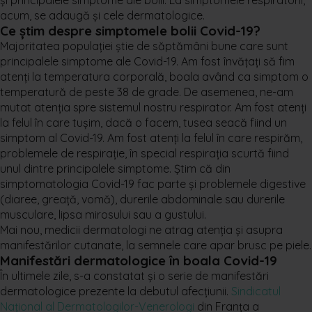
și principalele simptome ale bolii. La simptomele respiratorii,
acum, se adaugă și cele dermatologice.
Ce știm despre simptomele bolii Covid-19?
Majoritatea populației știe de săptămâni bune care sunt
principalele simptome ale Covid-19. Am fost învățați să fim
atenți la temperatura corporală, boala având ca simptom o
temperatură de peste 38 de grade. De asemenea, ne-am
mutat atenția spre sistemul nostru respirator. Am fost atenți
la felul în care tușim, dacă o facem, tusea seacă fiind un
simptom al Covid-19. Am fost atenți la felul în care respirăm,
problemele de respirație, în special respirația scurtă fiind
unul dintre principalele simptome. Știm că din
simptomatologia Covid-19 fac parte și problemele digestive
(diaree, greață, vomă), durerile abdominale sau durerile
musculare, lipsa mirosului sau a gustului.
Mai nou, medicii dermatologi ne atrag atenția și asupra
manifestărilor cutanate, la semnele care apar brusc pe piele.
Manifestări dermatologice în boala Covid-19
În ultimele zile, s-a constatat și o serie de manifestări
dermatologice prezente la debutul afecțiunii.
Sindicatul
Național al Dermatologilor-Venerologi
din Franța a