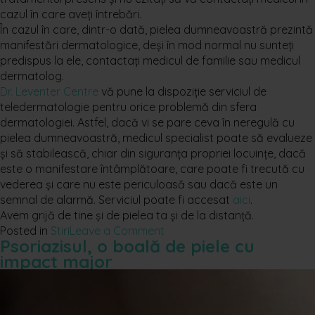
cazul în care aveți întrebări.
În cazul în care, dintr-o dată, pielea dumneavoastră prezintă
manifestări dermatologice, deși în mod normal nu sunteți
predispus la ele, contactați medicul de familie sau medicul
dermatolog.
Dr. Leventer Centre
vă pune la dispoziție serviciul de
teledermatologie pentru orice problemă din sfera
dermatologiei. Astfel, dacă vi se pare ceva în neregulă cu
pielea dumneavoastră, medicul specialist poate să evalueze
și să stabilească, chiar din siguranța propriei locuințe, dacă
este o manifestare întâmplătoare, care poate fi trecută cu
vederea și care nu este periculoasă sau dacă este un
semnal de alarmă. Serviciul poate fi accesat
aici
.
Avem grijă de tine și de pielea ta și de la distanță.
Posted in
Stiri
Leave a Comment
Psoriazisul, o boală de piele cu
impact major