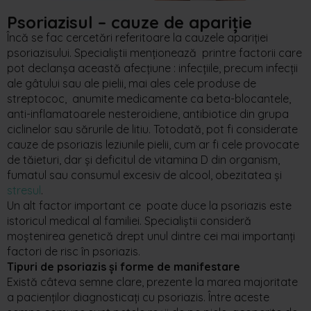
Psoriazisul – cauze de apariție
Încă se fac cercetări referitoare la cauzele apariției
psoriazisului. Specialiștii menționează printre factorii care
pot declanșa această afecțiune : infecțiile, precum infecții
ale gâtului sau ale pielii, mai ales cele produse de
streptococ, anumite medicamente ca beta-blocantele,
anti-inflamatoarele nesteroidiene, antibiotice din grupa
ciclinelor sau sărurile de litiu. Totodată, pot fi considerate
cauze de psoriazis leziunile pielii, cum ar fi cele provocate
de tăieturi, dar și deficitul de vitamina D din organism,
fumatul sau consumul excesiv de alcool, obezitatea și
stresul
.
Un alt factor important ce poate duce la psoriazis este
istoricul medical al familiei. Specialiștii consideră
moștenirea genetică drept unul dintre cei mai importanți
factori de risc în psoriazis.
Tipuri de psoriazis și forme de manifestare
Există câteva semne clare, prezente la marea majoritate
a pacienților diagnosticați cu psoriazis. Între aceste