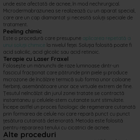
unde este afectată de acnee, în mod nechirurgical.
Microdermabraziunea se realizează cu un aparat special,
care are un cap diamantat și necesită soluții speciale de
tratament.
Peeling chimic
Este o procedură care presupune
aplicarea repetată a
unui soluții chimice
la nivelul feței. Soluția folosită poate fi
acid salicilic, acid glicolic sau acid retinoic.
Terapie cu Laser Fraxel
Folosește un mănunchi de raze luminoase dintr-un
fascicul fracționat care pătrunde prin piele și produce
microzone de încălzire termică sub forma unor coloane
fierbinți, asemănătoare unor ace virtuale extrem de fine.
Țesutul neîncălzit din jurul zonei tratate se contractă
instantaneu și celulele-stem cutanate sunt stimulate.
Începe astfel un proces fiziologic de regenerare cutanată
prin formarea de celule noi care repară punct cu punct
țesătura cutanată deteriorată. Metoda este folosită
pentru repararea tenului cu cicatrici de acnee.
Alte proceduri