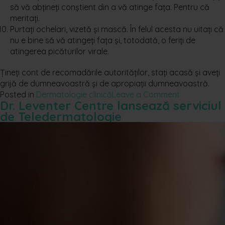
să vă abțineți conștient din a vă atinge fața. Pentru că
meritați.
Purtați ochelari, vizetă și mască. În felul acesta nu uitați că
nu e bine să vă atingeți fața și, totodată, o feriți de
atingerea picăturilor virale.
Țineți cont de recomadările autorităților, stați acasă și aveți
grijă de dumneavoastră și de apropiații dumneavoastră.
Posted in
Dermatologie clinică
Leave a Comment
Dr. Leventer Centre lansează serviciul
de Teledermatologie