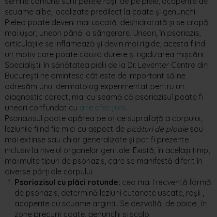
semne comune sunt petele roșii de pe piele, acoperite de
scuame albe, localizate predilect la coate și genunchi.
Pielea poate deveni mai uscată, deshidratată și se crapă
mai ușor, uneori până la sângerare. Uneori, în psoriazis,
articulațiile se inflamează și devin mai rigide, acesta fiind
un motiv care poate cauza durere și rigidizarea mișcării.
Specialiștii în sănătatea pielii de la Dr. Leventer Centre din
București ne amintesc cât este de important să ne
adresăm unui dermatolog experimentat pentru un
diagnostic corect, mai cu seamă că psoriazisul poate fi
uneori confundat cu
alte afecțiuni
.
Psoriazisul poate apărea pe orice suprafață a corpului,
leziunile fiind fie mici cu aspect de
picături de ploaie
sau
mai extinse sau chiar generalizate și pot fi prezente
inclusiv la nivelul organelor genitale. Există, în același timp,
mai multe tipuri de psoriazis, care se manifestă diferit în
diverse părți ale corpului.
Psoriazisul cu plăci rotunde:
cea mai frecventă formă
de psoriazis, determină leziuni cutanate uscate, roșii ,
acoperite cu scuame argintii. Se dezvoltă, de obicei, în
zone precum coate, genunchi și scalp.