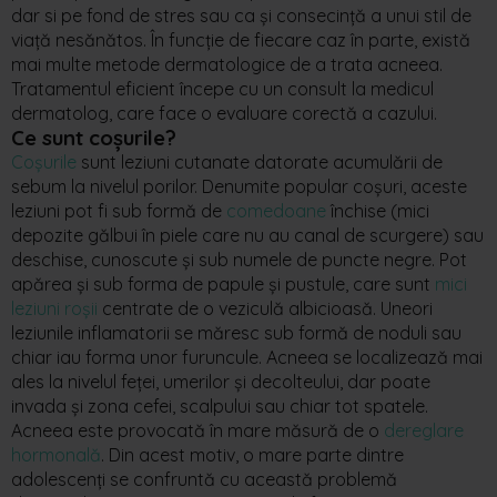
dar si pe fond de stres sau ca și consecință a unui stil de
viață nesănătos. În funcție de fiecare caz în parte, există
mai multe metode dermatologice de a trata acneea.
Tratamentul eficient începe cu un consult la medicul
dermatolog, care face o evaluare corectă a cazului.
Ce sunt coșurile?
Coșurile
sunt leziuni cutanate datorate acumulării de
sebum la nivelul porilor. Denumite popular coșuri, aceste
leziuni pot fi sub formă de
comedoane
închise (mici
depozite gălbui în piele care nu au canal de scurgere) sau
deschise, cunoscute și sub numele de puncte negre. Pot
apărea și sub forma de papule și pustule, care sunt
mici
leziuni roșii
centrate de o veziculă albicioasă. Uneori
leziunile inflamatorii se măresc sub formă de noduli sau
chiar iau forma unor furuncule. Acneea se localizează mai
ales la nivelul feței, umerilor și decolteului, dar poate
invada și zona cefei, scalpului sau chiar tot spatele.
Acneea este provocată în mare măsură de o
dereglare
hormonală
. Din acest motiv, o mare parte dintre
adolescenți se confruntă cu această problemă