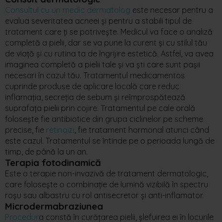
Consultul cu un medic dermatolog
este necesar pentru a
evalua severitatea acneei și pentru a stabili tipul de
tratament care ți se potrivește. Medicul va face o analiză
completă a pielii, dar se va pune la curent și cu stilul tău
de viață și cu rutina ta de îngrijire estetică. Astfel, va avea
imaginea completă a pielii tale și va ști care sunt pașii
necesari în cazul tău. Tratamentul medicamentos
cuprinde produse de aplicare locală care reduc
inflamația, secreția de sebum și reîmprospătează
suprafața pielii prin cojire. Tratamentul pe cale orală
folosește fie antibiotice din grupa ciclinelor pe scheme
precise, fie
retinoizi
, fie tratament hormonal atunci când
este cazul. Tratamentul se întinde pe o perioada lungă de
timp, de până la un an.
Terapia fotodinamică
Este o terapie non-invazivă de tratament dermatologic,
care folosește o combinație de lumină vizibilă în spectru
roșu sau albastru cu rol antisecretor și anti-inflamator.
Microdermabraziunea
Procedur
a constă în curățarea pielii, șlefuirea ei în locurile