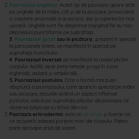
Psoriazisul unghiilor
.
Acest tip de psoriazis apare atât
pe unghiile de la mâini, cât și de la picioare, provocând
o creștere anormală a acestora, dar și ruperea lor mai
ușoară. Unghiile sunt fie desprinse marginal fie au mici
depresiuni punctiforme pe suprafață.
3
.
Psoriazisul gutat
sau în picătura
, prezent în special
la persoanele tinere, se manifestă în special pe
suprafața trunchiului.
4
. Psoriazisul inversat
se manifestă la nivelul plicilor
corpului. Astfel, apar pete netede și roșii în zona
inghinală, axilară și ombilicală.
5. Psoriazisul pustulos.
Este o formă mai puțin
obișnuită a psoriazisului, care apare în special pe mâini
sau picioare, leziunile având un aspect inflamat
pustulos, adică pe suprafața plăcilor de psoriazis se
observă bășicuțe cu lichid albicios.
Psoriazis eritrodermic
este un
tip sever
și foarte rar,
ce acoperă adesea porțiuni mari ale corpului. Pielea
pare aproape arsă de soare.