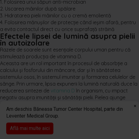
1. Folosirea unui săpun anti-microbian
2. Uscarea mâinilor după spălare
3. Hidratarea pielii mâinilor cu o cremă emolientă
4. Folosirea mănușilor de protecție când ieșim afară, pentru
a evita contactul direct cu orice suprafață străină
Efectele lipsei de lumină asupra pielii
în autoizolare
Razele de soarele sunt esențiale corpului uman pentru că
stimulează producția de vitamina D.
Aceasta are un rol important în procesul de absorbție a
calciului și fosforului din mâncare, dar și în sănătatea
sistemului osos, în sistemul imunitar și formarea celulelor de
sânge. Prin urmare, lipsa expunerii la lumină naturală duce la
reducerea sintezei de
vitamina D
în organism, cu impact
negativ asupra imunității și sănătății pielii. Pielea ajunge
treptat la culoarea naturală pentru că pierde bronzul captat
×
Am deschis Băneasa Tumor Center Hospital, parte din
în sezonul anterior.
Leventer Medical Group.
Lipsa vitaminei D se poate corecta ușor, luând suplimente
care conțin vitamina D sau ieșind la o plimbare de câteva
Află mai multe aici
minute la lumina zilei. Vestea bună în acest context este că
0374 415 744
Programare online
sunt suficiente chiar și 5-10 minute de expunere zilnică,