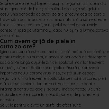
Soarele are un efect benefic asupra organismului, oferind o
stare generală de bine și stimulând circulația sângelui. În
cazul unei perioade de auto-izolare, precum cea pe care o
traversăm acum, accesul la lumina naturală a soarelui este
limitat. În acest context, principalul pericol pentru piele
constă în lipsa de vitamina D, dacă nu ieșim la lumină câteva
zile la rând.
Cum avem grijă de piele în
autoizolare?
Igiena personală este cea mai eficientă metodă de sănătate
pentru piele, și nu numai, în această perioadă de distanțare
socială. Pe lângă dușurile zilnice, spălatul mâinilor frecvent
cu apă și săpun rămâne principala măsură de prevenție
împotriva noului coronavirus. Însă, există și un aspect
negativ în urma frecvenței spălatului pe mâini: uscarea pielii
mâinilor sau chiar inflamarea ei. Acest lucru se poate
întâmpla pentru că apa și săpunul îndepărtează uleiurile
naturale ale pielii, care formează bariera de protecție a
acesteia.
Soluțiile pentru a evita un astfel de efect sunt: