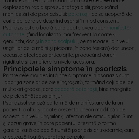
traduce printr-un ciclu continuu în care celulele noi se
deplasează rapid spre suprafața pielii, producând
manifestări ale psoriazisului:
pete roșii
, ce se acoperă de
coji albe, care se desprind ușor și în mod constant.
Psoriazis este o boală care poate avea doar
manifestări
cutanate
, (fiind localizată mai frecvent la coate și
genunchi, dar și
în zona scalpului
, pe mucoase, la nivelul
unghiilor de la mâini și picioare, în zona fesieră) dar uneori,
aceasta afectează articulațiile, producând dureri,
rigiditate și tumefiere la nivelul acestora.
Principalele simptome în psoriazis
Printre cele mai des întâlnite simptome în psoriazis sunt
apariția zonelor de piele îngroșată, formând coji albe, de
multe ori groase, care
acoperă pete roșii
, bine mărginite
de piele sănătoasă din jur.
Psoriazisul variază ca formă de manifestare de la un
pacient la altul și poate prezenta uneori modificări de
aspect la nivelul unghiilor și afectări ale articulațiilor. Sunt
și cazuri grave, în care pacientul prezintă o formă
generalizată de boală numită psoriazis eritrodermic, care
afectează toată suprafața corpului.