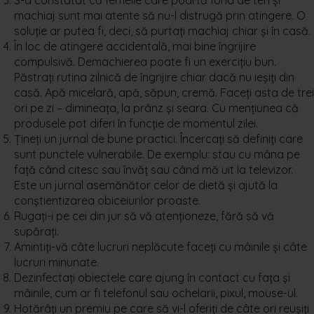
S-a constatat că femeile care poartă fond de ten și
machiaj sunt mai atente să nu-l distrugă prin atingere. O
soluție ar putea fi, deci, să purtați machiaj chiar și în casă.
În loc de atingere accidentală, mai bine îngrijire
compulsivă. Demachierea poate fi un exercițiu bun.
Păstrați rutina zilnică de îngrijire chiar dacă nu ieșiți din
casă. Apă micelară, apă, săpun, cremă. Faceți asta de trei
ori pe zi – dimineața, la prânz și seara. Cu mențiunea că
produsele pot diferi în funcție de momentul zilei.
Țineți un jurnal de bune practici. Încercați să definiți care
sunt punctele vulnerabile. De exemplu: stau cu mâna pe
față când citesc sau învăț sau când mă uit la televizor.
Este un jurnal asemănător celor de dietă și ajută la
conștientizarea obiceiurilor proaste.
Rugați-i pe cei din jur să vă atenționeze, fără să vă
supărați.
Amintiți-vă câte lucruri neplăcute faceți cu mâinile și câte
lucruri minunate.
Dezinfectați obiectele care ajung în contact cu fața și
mâinile, cum ar fi telefonul sau ochelarii, pixul, mouse-ul.
Hotărâți un premiu pe care să vi-l oferiți de câte ori reușiți