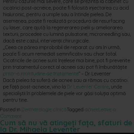
Pentru cazurile mai severe, care se prezintă la cabinet cu
cicatrici post-acneice, poate fi folosită injectarea cu acid
hialuronic, pentru a umple sau a întinde pielea. De
asemenea, poate fi realizată procedura de resurfacing
cu laser, care ajută la regenerarea pielii și ameliorarea
texturii, procedee cu lumină pulsatorie, microneedling sau,
dacă este cazul, intervenții chirurgicale.
„Ceea ce părea improbabil de reparat cu ani în urmă,
poate fi acum remediat semnificativ sau chiar total.
Cicatricile de acnee sunt înțelese mai bine, pot fi prevenite
prin tratamentul corect al acneei sau pot fi îmbunătățite
printr-o multitudine de tratamente
” – Dr. Leventer
Dacă pielea ta suferă de acnee sau ai rămas cu cicatrici
pe față post-acneice, vino la
Dr. Leventer Centre
, unde
specialiștii în problemele de piele vor găsi soluția optimă
pentru tine.
Posted in
Dermatologie clinică
Tagged
acnee
Leave a
Comment
Cum să nu vă atingeți fața, sfaturi de
la Dr. Mihaela Leventer