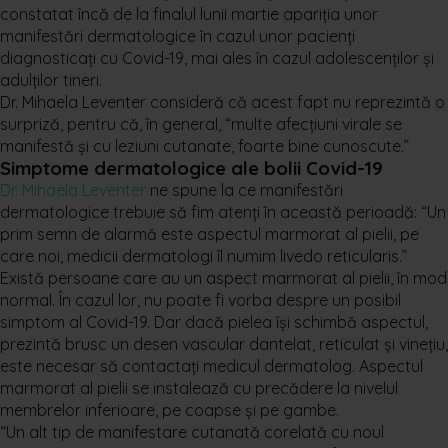
constatat încă de la finalul lunii martie apariția unor
manifestări dermatologice în cazul unor pacienți
diagnosticați cu Covid-19, mai ales în cazul adolescenților și
adulților tineri.
Dr. Mihaela Leventer consideră că acest fapt nu reprezintă o
surpriză, pentru că, în general, “multe afecțiuni virale se
manifestă și cu leziuni cutanate, foarte bine cunoscute.”
Simptome dermatologice ale bolii Covid-19
Dr. Mihaela Leventer
ne spune la ce manifestări
dermatologice trebuie să fim atenți în această perioadă: “Un
prim semn de alarmă este aspectul marmorat al pielii, pe
care noi, medicii dermatologi îl numim livedo reticularis.”
Există persoane care au un aspect marmorat al pielii, în mod
normal. În cazul lor, nu poate fi vorba despre un posibil
simptom al Covid-19. Dar dacă pielea își schimbă aspectul,
prezintă brusc un desen vascular dantelat, reticulat și vinețiu,
este necesar să contactați medicul dermatolog. Aspectul
marmorat al pielii se instalează cu precădere la nivelul
membrelor inferioare, pe coapse și pe gambe.
“Un alt tip de manifestare cutanată corelată cu noul