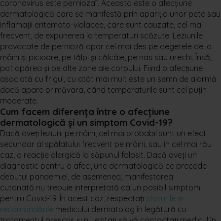
coronavirus este pernioza”. Aceasta este o afecțiune
dermatologică care se manifestă prin apariția unor pete sau
inflamații eritemato-violacee, care sunt cauzate, cel mai
frecvent, de expunerea la temperaturi scăzute. Leziunile
provocate de pernioză apar cel mai des pe degetele de la
mâini și picioare, pe tălpi și călcâie, pe nas sau urechi. Însă,
pot apărea și pe alte zone ale corpului. Fiind o afecțiune
asociată cu frigul, cu atât mai mult este un semn de alarmă
dacă apare primăvara, când temperaturile sunt cel puțin
moderate.
Cum facem diferența între o afecțiune
dermatologică și un simptom Covid-19?
Dacă aveți leziuni pe mâini, cel mai probabil sunt un efect
secundar al spălatului frecvent pe mâini, sau în cel mai rău
caz, o reacție alergică la săpunul folosit. Dacă aveți un
diagnostic pentru o afecțiune dermatologică ce precede
debutul pandemiei, de asemenea, manifestarea
cutanată nu trebuie interpretată ca un posibil simptom
pentru Covid-19. În acest caz, respectați
sfaturile și
recomandările
medicului dermatolog în legătură cu
tratamentul prescris și nu ezitați să vă contactați medicul în