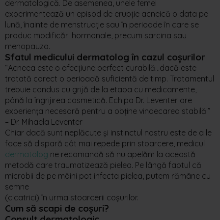
dermatologică. De asemenea, unele femei
experimentează un episod de erupție acneică o data pe
lună, înainte de menstruație sau în perioade în care se
produc modificări hormonale, precum sarcina sau
menopauza.
Sfatul medicului dermatolog în cazul coșurilor
“Acneea este o afecțiune perfect curabilă…dacă este
tratată corect o perioadă suficientă de timp. Tratamentul
trebuie condus cu grijă de la etapa cu medicamente,
până la îngrijirea cosmetică. Echipa Dr. Leventer are
experiența necesară pentru a obține vindecarea stabilă.”
– Dr. Mihaela Leventer
Chiar dacă sunt neplăcute și instinctul nostru este de a le
face să dispară cât mai repede prin stoarcere, medicul
dermatolog
ne recomandă să nu apelăm la această
metodă care traumatizează pielea. Pe lângă faptul că
microbii de pe mâini pot infecta pielea, putem rămâne cu
semne
(cicatrici) în urma stoarcerii coșurilor.
Cum să scapi de coșuri?
Consult dermatologic