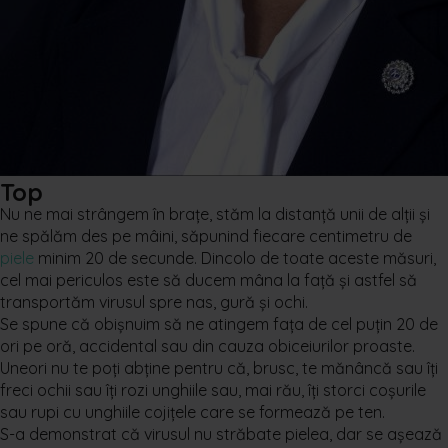
Top
Nu ne mai strângem în brațe, stăm la distanță unii de alții și
ne spălăm des pe mâini, săpunind fiecare centimetru de
piele
minim 20 de secunde. Dincolo de toate aceste măsuri,
cel mai periculos este să ducem mâna la față și astfel să
transportăm virusul spre nas, gură și ochi.
Se spune că obișnuim să ne atingem fața de cel puțin 20 de
ori pe oră, accidental sau din cauza obiceiurilor proaste.
Uneori nu te poți abține pentru că, brusc, te mănâncă sau îți
freci ochii sau îți rozi unghiile sau, mai rău, îți storci coșurile
sau rupi cu unghiile cojițele care se formează pe ten.
S-a demonstrat că virusul nu străbate pielea, dar se așează