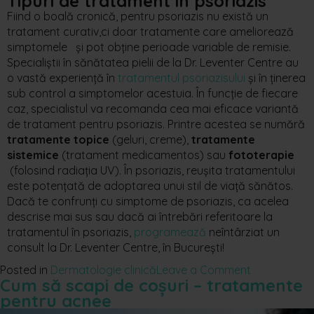
Tipuri de tratament în psoriazis
Fiind o boală cronică, pentru psoriazis nu există un
tratament curativ,ci doar tratamente care ameliorează
simptomele și pot obține perioade variable de remisie.
Specialiștii în sănătatea pielii de la Dr. Leventer Centre au
o vastă experiență în
tratamentul psoriazisului
și în ținerea
sub control a simptomelor acestuia. În funcție de fiecare
caz, specialistul va recomanda cea mai eficace variantă
de tratament pentru psoriazis. Printre acestea se numără
tratamente topice
(geluri, creme),
tratamente
sistemice
(tratament medicamentos) sau
fototerapie
(folosind radiația UV). În psoriazis, reușita tratamentului
este potențată de adoptarea unui stil de viață sănătos.
Dacă te confrunți cu simptome de psoriazis, ca acelea
descrise mai sus sau dacă ai întrebări referitoare la
tratamentul în psoriazis,
programează
neîntârziat un
consult la Dr. Leventer Centre, în București!
Posted in
Dermatologie clinică
Leave a Comment
Cum să scapi de coșuri – tratamente
pentru acnee