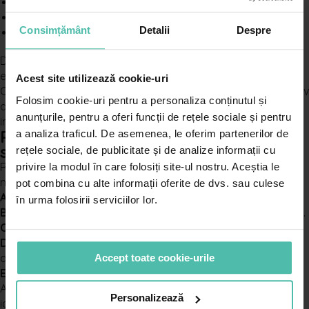
sângerare sau crustă;
modificare rapidă;
Consimțământ
Detalii
Despre
aluniță nouă care arată diferit față de celelalte.
Dacă observi una sau mai multe dintre aceste modificări,
este recomandată o evaluare dermatologică. Dr. Leventer
Acest site utilizează cookie-uri
Centre are conținut dedicat despre
cancerul de piele
, inclusiv
Folosim cookie-uri pentru a personaliza conținutul și
despre semnele care pot indica o leziune suspectă și
anunțurile, pentru a oferi funcții de rețele sociale și pentru
importanța diagnosticării la timp.
Regula ABCDE pentru alunițe
a analiza traficul. De asemenea, le oferim partenerilor de
suspecte
rețele sociale, de publicitate și de analize informații cu
Regula ABCDE este o metodă simplă prin care poți observa
privire la modul în care folosiți site-ul nostru. Aceștia le
modificările importante ale unei alunițe:
pot combina cu alte informații oferite de dvs. sau culese
A — Asimetrie:
o jumătate arată diferit față de cealaltă.
în urma folosirii serviciilor lor.
B — Borduri:
marginile sunt neregulate, zimțate sau neclare.
C — Culoare:
alunița are mai multe culori sau nuanțe.
D — Diametru:
alunița crește sau are dimensiuni mai mari
decât înainte.
Accept toate cookie-urile
E — Evoluție:
alunița se modifică în timp.
Această regulă nu pune diagnosticul, dar ajută la
Personalizează
identificarea semnelor care merită discutate cu un