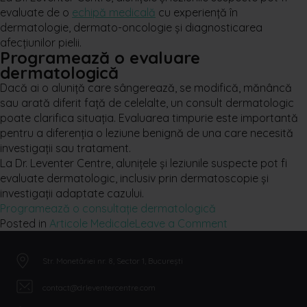
evaluate de o
echipă medicală
cu experiență în
dermatologie, dermato-oncologie și diagnosticarea
afecțiunilor pielii.
Programează o evaluare
dermatologică
Dacă ai o aluniță care sângerează, se modifică, mănâncă
sau arată diferit față de celelalte, un consult dermatologic
poate clarifica situația. Evaluarea timpurie este importantă
pentru a diferenția o leziune benignă de una care necesită
investigații sau tratament.
La Dr. Leventer Centre, alunițele și leziunile suspecte pot fi
evaluate dermatologic, inclusiv prin dermatoscopie și
investigații adaptate cazului.
Programează o consultație dermatologică
on
Posted in
Articole Medicale
Leave a Comment
Aluniță
care
Str. Monetăriei nr. 8, Sector 1, București
sângerează:
când
contact@drleventercentre.com
trebuie