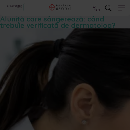
Aluniță care sângerează: când
trebuie verificată de dermatolog?