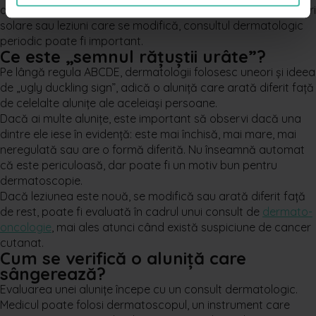
dermatolog. Pentru pacienții cu multe alunițe, istoric de arsuri
solare sau leziuni care se modifică, consultul dermatologic
periodic poate fi important.
Ce este „semnul rățuștii urâte”?
Pe lângă regula ABCDE, dermatologii folosesc uneori și ideea
de „ugly duckling sign”, adică o aluniță care arată diferit față
de celelalte alunițe ale aceleiași persoane.
Dacă ai multe alunițe, este important să observi dacă una
dintre ele iese în evidență: este mai închisă, mai mare, mai
neregulată sau are o formă diferită. Nu înseamnă automat
că este periculoasă, dar poate fi un motiv bun pentru
dermatoscopie.
Dacă leziunea este nouă, se modifică sau arată diferit față
de rest, poate fi evaluată în cadrul unui consult de
dermato-
oncologie
, mai ales atunci când există suspiciune de cancer
cutanat.
Cum se verifică o aluniță care
sângerează?
Evaluarea unei alunițe începe cu un consult dermatologic.
Medicul poate folosi dermatoscopul, un instrument care