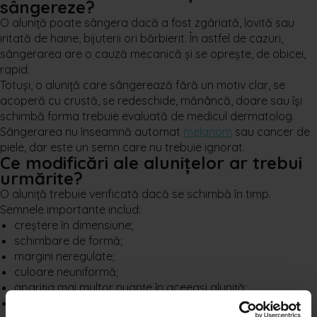
sângereze?
O aluniță poate sângera dacă a fost zgâriată, lovită sau
iritată de haine, bijuterii ori bărbierit. În astfel de cazuri,
sângerarea are o cauză mecanică și se oprește, de obicei,
rapid.
Totuși, o aluniță care sângerează fără un motiv clar, se
acoperă cu crustă, se redeschide, mănâncă, doare sau își
schimbă forma trebuie evaluată de medicul dermatolog.
Sângerarea nu înseamnă automat
melanom
sau cancer de
piele, dar este un semn care nu trebuie ignorat.
Ce modificări ale alunițelor ar trebui
urmărite?
O aluniță trebuie verificată dacă se schimbă în timp.
Semnele importante includ:
creștere în dimensiune;
schimbare de formă;
margini neregulate;
culoare neuniformă;
apariția mai multor nuanțe în aceeași aluniță;
mâncărime, durere sau usturime;