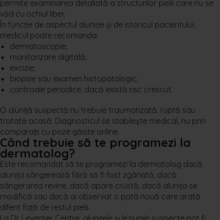
permite examinarea detaliată a structurilor pielii care nu se
văd cu ochiul liber.
În funcție de aspectul aluniței și de istoricul pacientului,
medicul poate recomanda:
dermatoscopie;
monitorizare digitală;
excizie;
biopsie sau examen histopatologic;
controale periodice, dacă există risc crescut.
O aluniță suspectă nu trebuie traumatizată, ruptă sau
tratată acasă. Diagnosticul se stabilește medical, nu prin
comparații cu poze găsite online.
Când trebuie să te programezi la
dermatolog?
Este recomandat să te programezi la dermatolog dacă
alunița sângerează fără să fi fost zgâriată, dacă
sângerarea revine, dacă apare crustă, dacă alunița se
modifică sau dacă ai observat o pată nouă care arată
diferit față de restul pielii.
La Dr. Leventer Centre, alunițele și leziunile suspecte pot fi