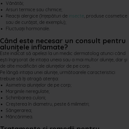
Vânătăi;
Arsuri termice sau chimice;
Reacții alergice (înțepături de
insecte
, produse cosmetice
sau de curățat, de exemplu);
Fluctuații hormonale.
Când este necesar un consult pentru
alunițele inflamate?
Este indicat să apelezi la un medic dermatolog atunci când
ești îngrijorat de iritația uneia sau a mai multor alunițe, dar și
de alte modificări ale alunițelor de pe corp.
Pe lângă iritația unei alunițe, următoarele caracteristici
trebuie să îți atragă atenția:
Asimetria alunițelor de pe corp;
Marginile neregulate;
Schimbarea culorii;
Creșterea în diametru, peste 6 milimetri;
Sângerarea;
Mâncărimea.
Tratamente și remedii pentru