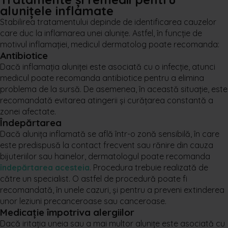
alunițele inflamate
Stabilirea tratamentului depinde de identificarea cauzelor
care duc la inflamarea unei alunițe. Astfel, în funcție de
motivul inflamației, medicul dermatolog poate recomanda:
Antibiotice
Dacă inflamația aluniței este asociată cu o infecție, atunci
medicul poate recomanda antibiotice pentru a elimina
problema de la sursă. De asemenea, în această situație, este
recomandată evitarea atingerii și curățarea constantă a
zonei afectate.
Îndepărtarea
Dacă alunița inflamată se află într-o zonă sensibilă, în care
este predispusă la contact frecvent sau rănire din cauza
bijuteriilor sau hainelor, dermatologul poate recomanda
îndepărtarea acesteia
. Procedura trebuie realizată de
către un specialist. O astfel de procedură poate fi
recomandată, în unele cazuri, și pentru a preveni extinderea
unor leziuni precanceroase sau canceroase.
Medicație împotriva alergiilor
Dacă iritația uneia sau a mai multor alunițe este asociată cu