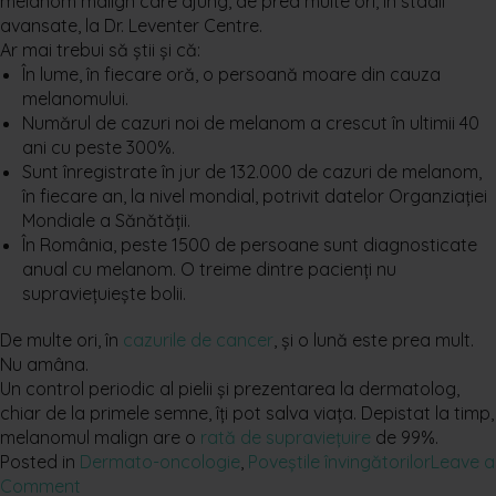
melanom malign care ajung, de prea multe ori, în stadii
avansate, la Dr. Leventer Centre.
Ar mai trebui să știi și că:
În lume, în fiecare oră, o persoană moare din cauza
melanomului.
Numărul de cazuri noi de melanom a crescut în ultimii 40
ani cu peste 300%.
Sunt înregistrate în jur de 132.000 de cazuri de melanom,
în fiecare an, la nivel mondial, potrivit datelor Organziației
Mondiale a Sănătății.
În România, peste 1500 de persoane sunt diagnosticate
anual cu melanom. O treime dintre pacienți nu
supraviețuiește bolii.
De multe ori, în
cazurile de cancer
, și o lună este prea mult.
Nu amâna.
Un control periodic al pielii și prezentarea la dermatolog,
chiar de la primele semne, îți pot salva viața. Depistat la timp,
melanomul malign are o
rată de supraviețuire
de 99%.
Posted in
Dermato-oncologie
,
Poveștile învingătorilor
Leave a
on
Comment