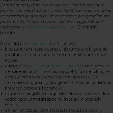
„În mod normal, când cineva vine cu o tumoră așa mare
precum cea a lui Constantin, ne așteptăm la ce este mai rău,
ne așteptăm să găsim celule canceroase și în ganglion. Îmi
pare rău că a trebuit să pun un astfel de diagnostic unui
tânăr care
nu a fost diagnosticat la timp
.”
Dr. Mihaela
Leventer.
Protocolul de
melanom malign
înseamnă:
biopsia tumorii, care dă stadiul de tumoră; în funcție de
rezultatul histopatologic, se trece la următoarele două
etape:
analiza /
biopsierea ganglionului santinelă
, intervenție ce
trebuie efectuată în maximum 6 săptămâni de la biopsie;
aceasta are ca scop observarea migrării celulelor
tumorale în organism și ajungerea lor la prima barieră de
protecție, ganglionul santinelă;
evaluarea imagistică a organelor interne, cu scopul de a
vedea apariția metastazelor la distanță, în organele
interne;
consult oncologic, care stabilește stadiul de boală și