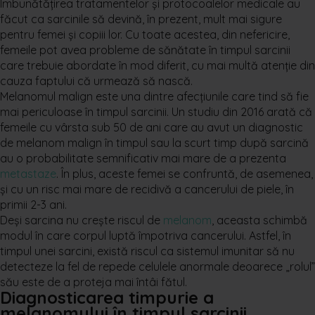
Centre
Îmbunătățirea tratamentelor și protocoalelor medicale au
făcut ca sarcinile să devină, în prezent, mult mai sigure
pentru femei și copiii lor. Cu toate acestea, din nefericire,
femeile pot avea probleme de sănătate în timpul sarcinii
care trebuie abordate în mod diferit, cu mai multă atenție din
cauza faptului că urmează să nască.
Melanomul malign este una dintre afecțiunile care tind să fie
mai periculoase în timpul sarcinii. Un studiu din 2016 arată că
femeile cu vârsta sub 50 de ani care au avut un diagnostic
de melanom malign în timpul sau la scurt timp după sarcină
au o probabilitate semnificativ mai mare de a prezenta
metastaze
. În plus, aceste femei se confruntă, de asemenea,
și cu un risc mai mare de recidivă a cancerului de piele, în
primii 2-3 ani.
Deși sarcina nu crește riscul de
melanom
, aceasta schimbă
modul în care corpul luptă împotriva cancerului. Astfel, în
timpul unei sarcini, există riscul ca sistemul imunitar să nu
detecteze la fel de repede celulele anormale deoarece „rolul”
său este de a proteja mai întâi fătul.
Diagnosticarea timpurie a
melanomului în timpul sarcinii