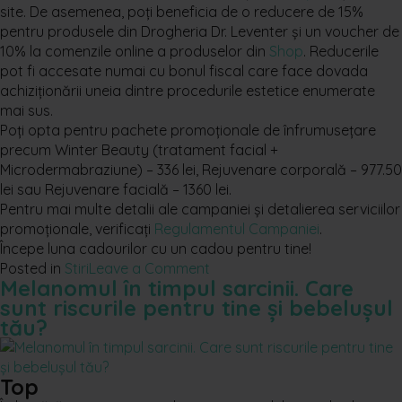
site. De asemenea, poți beneficia de o reducere de 15%
pentru produsele din Drogheria Dr. Leventer și un voucher de
10% la comenzile online a produselor din
Shop
. Reducerile
pot fi accesate numai cu bonul fiscal care face dovada
achiziționării uneia dintre procedurile estetice enumerate
mai sus.
Poți opta pentru pachete promoționale de înfrumusețare
precum Winter Beauty (tratament facial +
Microdermabraziune) – 336 lei, Rejuvenare corporală – 977.50
lei sau Rejuvenare facială – 1360 lei.
Pentru mai multe detalii ale campaniei și detalierea serviciilor
promoționale, verificați
Regulamentul Campaniei
.
Începe luna cadourilor cu un cadou pentru tine!
on
Posted in
Stiri
Leave a Comment
Melanomul în timpul sarcinii. Care
Strălucire
sunt riscurile pentru tine și bebelușul
de
tău?
iarnă
la
Dr.
Top
Leventer