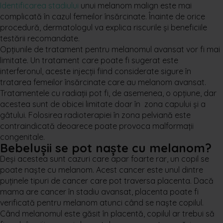
Identificarea stadiului
unui melanom malign este mai
complicată în cazul femeilor însărcinate. Înainte de orice
procedură, dermatologul va explica riscurile și beneficiile
testării recomandate.
Opțiunile de tratament pentru melanomul avansat vor fi mai
limitate. Un tratament care poate fi sugerat este
interferonul, aceste injecții fiind considerate sigure în
tratarea femeilor însărcinate care au melanom avansat.
Tratamentele cu radiații pot fi, de asemenea, o opțiune, dar
acestea sunt de obicei limitate doar în zona capului și a
gâtului. Folosirea radioterapiei în zona pelviană este
contraindicată deoarece poate provoca malformații
congenitale.
Bebelușii se pot naște cu melanom?
Deși acestea sunt cazuri care apar foarte rar, un copil se
poate naște cu melanom. Acest cancer este unul dintre
puținele tipuri de cancer care pot traversa placenta. Dacă
mama are cancer în stadiu avansat, placenta poate fi
verificată pentru melanom atunci când se naște copilul.
Când melanomul este găsit în placentă, copilul ar trebui să