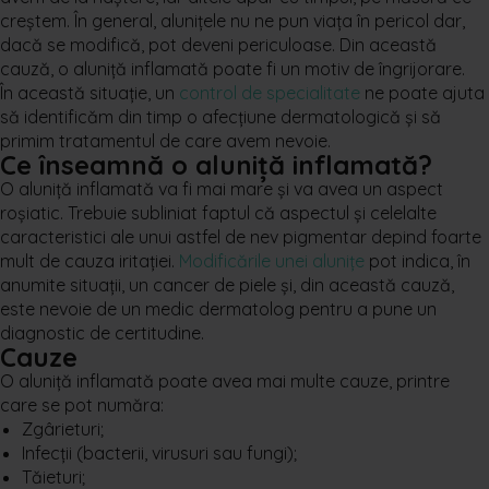
sezonul
creștem. În general, alunițele nu ne pun viața în pericol dar,
rece
dacă se modifică, pot deveni periculoase. Din această
și
cauză, o aluniță inflamată poate fi un motiv de îngrijorare.
de
În această situație, un
control de specialitate
ne poate ajuta
ce
să identificăm din timp o afecțiune dermatologică și să
primim tratamentul de care avem nevoie.
Ce înseamnă o aluniță inflamată?
O aluniță inflamată va fi mai mare și va avea un aspect
roșiatic. Trebuie subliniat faptul că aspectul și celelalte
caracteristici ale unui astfel de nev pigmentar depind foarte
mult de cauza iritației.
Modificările unei alunițe
pot indica, în
anumite situații, un cancer de piele și, din această cauză,
este nevoie de un medic dermatolog pentru a pune un
diagnostic de certitudine.
Cauze
O aluniță inflamată poate avea mai multe cauze, printre
care se pot număra:
Zgârieturi;
Infecții (bacterii, virusuri sau fungi);
Tăieturi;