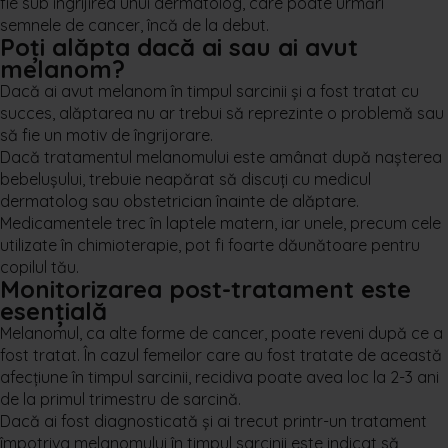
fie sub îngrijirea unui dermatolog, care poate urmări
semnele de cancer, încă de la debut.
Poți alăpta dacă ai sau ai avut
melanom?
Dacă ai avut melanom în timpul sarcinii și a fost tratat cu
succes, alăptarea nu ar trebui să reprezinte o problemă sau
să fie un motiv de îngrijorare.
Dacă tratamentul melanomului este amânat după nașterea
bebelușului, trebuie neapărat să discuți cu medicul
dermatolog sau obstetrician înainte de alăptare.
Medicamentele trec în laptele matern, iar unele, precum cele
utilizate în chimioterapie, pot fi foarte dăunătoare pentru
copilul tău.
Monitorizarea post-tratament este
esențială
Melanomul, ca alte forme de cancer, poate reveni după ce a
fost tratat. În cazul femeilor care au fost tratate de această
afecțiune în timpul sarcinii, recidiva poate avea loc la 2-3 ani
de la primul trimestru de sarcină.
Dacă ai fost diagnosticată și ai trecut printr-un tratament
împotriva melanomului în timpul sarcinii este indicat să