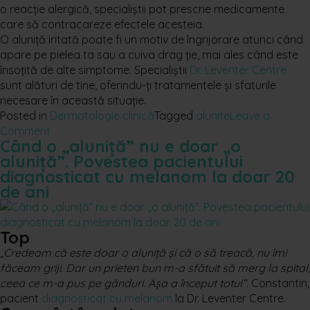
o reacție alergică, specialiștii pot prescrie medicamente
care să contracareze efectele acesteia.
O aluniță iritată poate fi un motiv de îngrijorare atunci când
apare pe pielea ta sau a cuiva drag ție, mai ales când este
însoțită de alte simptome. Specialiștii
Dr. Leventer Centre
sunt alături de tine, oferindu-ți tratamentele și sfaturile
necesare în această situație.
Posted in
Dermatologie clinică
Tagged
alunite
Leave a
on
Comment
Când o „aluniță” nu e doar „o
Ce
aluniță”. Povestea pacientului
faci
diagnosticat cu melanom la doar 20
când
de ani
ai
o
aluniță
Top
inflamată?
„Credeam că este doar o aluniță și că o să treacă, nu îmi
făceam griji. Dar un prieten bun m-a sfătuit să merg la spital,
ceea ce m-a pus pe gânduri. Așa a început totul”.
Constantin,
pacient
diagnosticat cu melanom
la Dr. Leventer Centre.