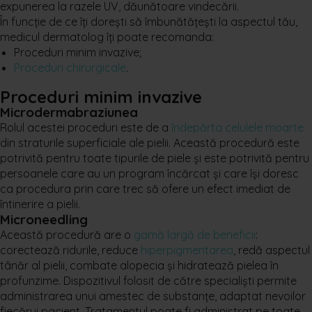
expunerea la razele UV, dăunătoare vindecării.
În funcție de ce îți dorești să îmbunătățești la aspectul tău,
medicul dermatolog îți poate recomanda:
Proceduri minim invazive;
Proceduri chirurgicale
.
Proceduri minim invazive
Microdermabraziunea
Rolul acestei proceduri este de a
îndepărta celulele moarte
din straturile superficiale ale pielii. Această procedură este
potrivită pentru toate tipurile de piele și este potrivită pentru
persoanele care au un program încărcat și care își doresc
ca procedura prin care trec să ofere un efect imediat de
întinerire a pielii.
Microneedling
Această procedură are o
gamă largă de beneficii
:
corectează ridurile, reduce
hiperpigmentarea
, redă aspectul
tânăr al pielii, combate alopecia și hidratează pielea în
profunzime. Dispozitivul folosit de către specialiști permite
administrarea unui amestec de substanțe, adaptat nevoilor
fiecărui pacient. Tratamentul poate fi administrat pe toate