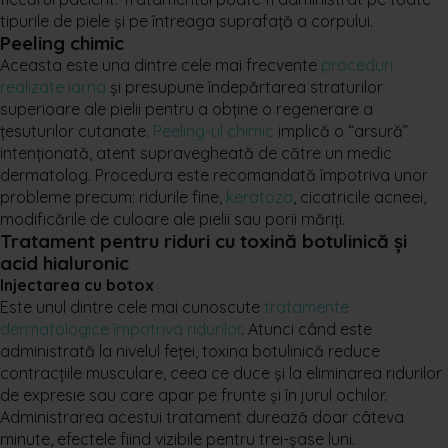
tipurile de piele și pe întreaga suprafață a corpului.
Peeling chimic
Aceasta este una dintre cele mai frecvente
proceduri
realizate iarna
și presupune îndepărtarea straturilor
superioare ale pielii pentru a obține o regenerare a
țesuturilor cutanate.
Peeling-ul chimic
implică o “arsură”
intenționată, atent supravegheată de către un medic
dermatolog. Procedura este recomandată împotriva unor
probleme precum: ridurile fine,
keratoza
, cicatricile acneei,
modificările de culoare ale pielii sau porii măriți.
Tratament pentru riduri cu toxină botulinică și
acid hialuronic
Injectarea cu botox
Este unul dintre cele mai cunoscute
tratamente
dermatologice împotriva ridurilor
. Atunci când este
administrată la nivelul feței, toxina botulinică reduce
contracțiile musculare, ceea ce duce și la eliminarea ridurilor
de expresie sau care apar pe frunte și în jurul ochilor.
Administrarea acestui tratament durează doar câteva
minute, efectele fiind vizibile pentru trei-șase luni.