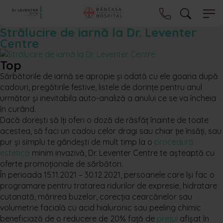
Strălucire de iarnă la Dr. Leventer
Centre
Top
Sărbătorile de iarnă se apropie și odată cu ele goana după
cadouri, pregătirile festive, listele de dorințe pentru anul
următor și inevitabila auto-analiză a anului ce se va încheia
în curând.
Dacă dorești să îți oferi o doză de răsfăț înainte de toate
acestea, să faci un cadou celor dragi sau chiar ție însăți, sau
pur și simplu te gândești de mult timp la o
procedură
estetică
minim invazivă, Dr. Leventer Centre te așteaptă cu
oferte promoționale de sărbători.
În perioada 15.11.2021 – 30.12.2021, persoanele care își fac o
programare pentru tratarea ridurilor de expresie, hidratare
cutanată, mărirea buzelor, corecția cearcănelor sau
volumetrie facială cu acid hialuronic sau peeling chimic
beneficiază de o reducere de 20% față de
prețul
afișat în