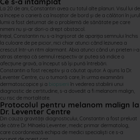
Ce s-a întâmplat
La 20 de ani, Constantin avea cu totul alte planuri. Visul lui de
a începe o carieră ca însoțitor de bord și de a călători în jurul
lumii a fost deturnat de o problemă de sănătate pe care
nimeni nu și-ar dori-o drept obstacol.
Inițial, Constantin nu s-a îngrijorat de apariția semnului închis
la culoare de pe picior, nici chiar atunci când leziunea a
crescut într-un ritm alarmant. Abia atunci când un prieten i-a
atras atenția că semnul respectiv ar putea să indice o
afecțiune gravă, a început să își pună întrebări.
Constantin a fost receptiv și a căutat ajutor. A ajuns la Dr.
Leventer Centre, cu o tumoră care, în urma examinării
dermatoscopice și a
biopsierii
în vederea stabilirii unui
diagnostic de certitudine, s-a dovedit a fi melanom malign,
cu risc de mortalitate.
Protocolul pentru melanom malign la
Dr. Leventer Centre
Din cauza gravității diagnosticului, Constantin a fost preluat
de către Dr. Mihaela Leventer, medic primar dermatolog,
care coordonează echipa de medici specialiști ce s-a
ocupat de acest caz.