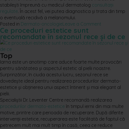
stabilești împreună cu medicul dermatolog
consultații
regulate
. În acest fel, vei putea diagnostica și trata din timp
o eventuală recidivă a melanomului.
on
Posted in
Dermato-oncologie
Leave a Comment
Ce proceduri estetice sunt
Melanomul
recomandate în sezonul rece și de ce
în
timpul
sarcinii.
Top
Care
sunt
Iarna este un anotimp care aduce foarte multe provocări
riscurile
pentru sănătatea și aspectul estetic al pielii noastre.
pentru
Surprinzător, în ciuda acestui lucru, sezonul rece se
tine
dovedește ideal pentru realizarea procedurilor dermato-
și
estetice și obținerea unui aspect întinerit și mai elegant al
bebelușul
pielii.
tău?
Specialiștii Dr. Leventer Centre recomandă realizarea
procedurilor dermato-estetice
în timpul iernii din mai multe
motive, printre care perioada de recuperare. După diferite
intervenții estetice, recuperarea este facilitată de faptul că
petrecem mult mai mult timp în casă, ceea ce reduce