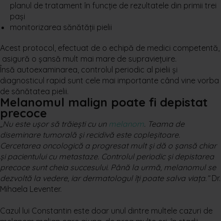
planul de tratament în funcție de rezultatele din primii trei
pași
monitorizarea sănătății pielii
Acest protocol, efectuat de o echipă de medici competentă,
asigură o șansă mult mai mare de supraviețuire.
Însă autoexaminarea, controlul periodic al pielii și
diagnosticul rapid sunt cele mai importante când vine vorba
de sănătatea pielii.
Melanomul malign poate fi depistat
precoce
„Nu este ușor să trăiești cu un
melanom
. Teama de
diseminare tumorală și recidivă este copleșitoare.
Cercetarea oncologică a progresat mult și dă o șansă chiar
și pacientului cu metastaze. Controlul periodic și depistarea
precoce sunt cheia succesului. Până la urmă, melanomul se
dezvoltă la vedere, iar dermatologul îți poate salva viața.”
Dr.
Mihaela Leventer.
Cazul lui Constantin este doar unul dintre multele cazuri de