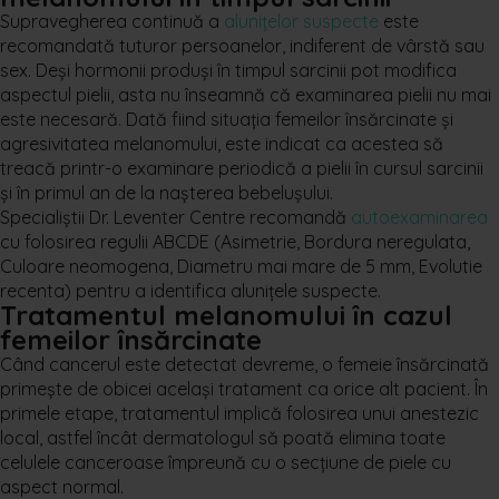
Supravegherea continuă a
alunițelor suspecte
este
recomandată tuturor persoanelor, indiferent de vârstă sau
sex. Deși hormonii produși în timpul sarcinii pot modifica
aspectul pielii, asta nu înseamnă că examinarea pielii nu mai
este necesară. Dată fiind situația femeilor însărcinate și
agresivitatea melanomului, este indicat ca acestea să
treacă printr-o examinare periodică a pielii în cursul sarcinii
și în primul an de la nașterea bebelușului.
Specialiștii Dr. Leventer Centre recomandă
autoexaminarea
cu folosirea regulii ABCDE (Asimetrie, Bordura neregulata,
Culoare neomogena, Diametru mai mare de 5 mm, Evolutie
recenta) pentru a identifica alunițele suspecte.
Tratamentul melanomului în cazul
femeilor însărcinate
Când cancerul este detectat devreme, o femeie însărcinată
primește de obicei același tratament ca orice alt pacient. În
primele etape, tratamentul implică folosirea unui anestezic
local, astfel încât dermatologul să poată elimina toate
celulele canceroase împreună cu o secțiune de piele cu
aspect normal.