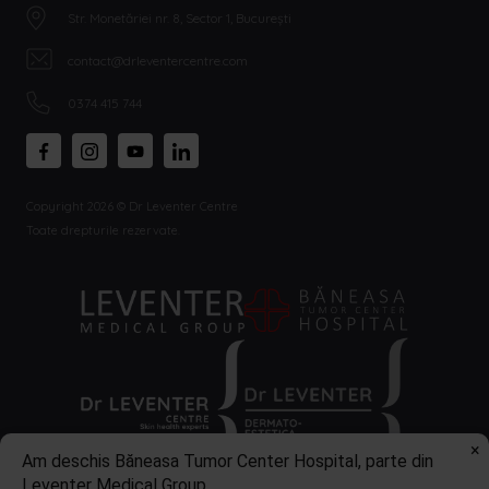
ta
Str. Monetăriei nr. 8, Sector 1, București
este
pregătită
contact@drleventercentre.com
tratamente
eficiente
0374 415 744
Copyright 2026 © Dr Leventer Centre
Toate drepturile rezervate.
×
Am deschis Băneasa Tumor Center Hospital, parte din
Leventer Medical Group.